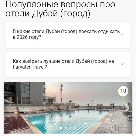
Популярные вопросы про
отели Дубай (город)
В какие отели Дубай (город) поехать отдыхать
в 2026 году?
В 2026 году популярны такие отели Дубай (город):
Как выбрать лучшие отели Дубай (город) на
Farvater Travel?
СВЕРНУТЬ
Для выбора подходящего отеля вы можете
воспользоваться удобным поиском по сайту, также на
Farvater Travel вы найдете множество фото отелей и
10
отзывов про лучшие отели Дубай (город)
СВЕРНУТЬ