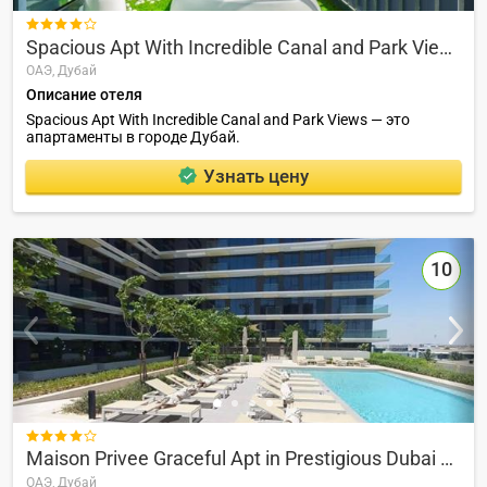

Spacious Apt With Incredible Canal and Park Views
ОАЭ,
Дубай
Описание отеля
Spacious Apt With Incredible Canal and Park Views — это
апартаменты в городе Дубай.
Узнать цену
10

Maison Privee Graceful Apt in Prestigious Dubai Hills close to the Golf Course
ОАЭ,
Дубай