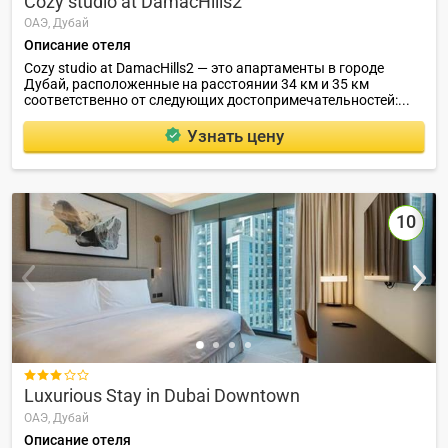
Cozy studio at DamacHills2
ОАЭ,
Дубай
Описание отеля
Cozy studio at DamacHills2 — это апартаменты в городе
Дубай, расположенные на расстоянии 34 км и 35 км
соответственно от следующих достопримечательностей:...
Узнать цену
10

Luxurious Stay in Dubai Downtown
ОАЭ,
Дубай
Описание отеля