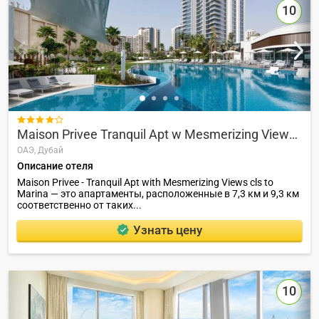
10

Maison Privee Tranquil Apt w Mesmerizing Views Cls to Marina
ОАЭ,
Дубай
Описание отеля
Maison Privee - Tranquil Apt with Mesmerizing Views cls to
Marina — это апартаменты, расположенные в 7,3 км и 9,3 км
соответственно от таких...
Узнать цену
10