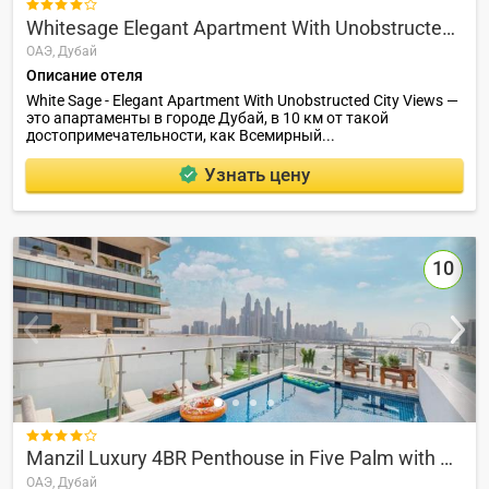

Whitesage Elegant Apartment With Unobstructed City Views
ОАЭ,
Дубай
Описание отеля
White Sage - Elegant Apartment With Unobstructed City Views —
это апартаменты в городе Дубай, в 10 км от такой
достопримечательности, как Всемирный...
Узнать цену
10

Manzil Luxury 4BR Penthouse in Five Palm with Private Pool and Terrace
ОАЭ,
Дубай