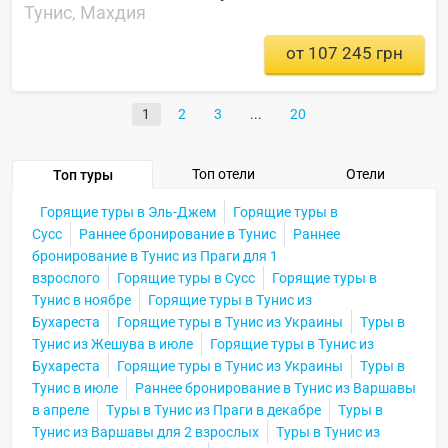
Тунис, Махдия
от 107 245 грн
1
2
3
20
Топ отели
Отели
Топ туры
Горящие туры в Эль-Джем
Горящие туры в
Сусс
Раннее бронирование в Тунис
Раннее
бронирование в Тунис из Праги для 1
взрослого
Горящие туры в Сусс
Горящие туры в
Тунис в ноябре
Горящие туры в Тунис из
Бухареста
Горящие туры в Тунис из Украины
Туры в
Тунис из Жешува в июле
Горящие туры в Тунис из
Бухареста
Горящие туры в Тунис из Украины
Туры в
Тунис в июле
Раннее бронирование в Тунис из Варшавы
в апреле
Туры в Тунис из Праги в декабре
Туры в
Тунис из Варшавы для 2 взрослых
Туры в Тунис из