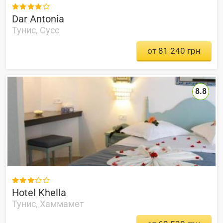

Dar Antonia
Тунис, Сусс
от 81 240 грн
8.8

Hotel Khella
Тунис, Хаммамет