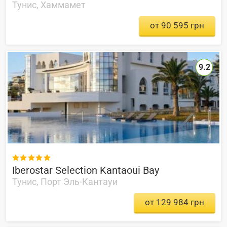
Тунис, Хаммамет
от 90 595 грн
9.2

Iberostar Selection Kantaoui Bay
Тунис, Порт Эль-Кантауи
от 129 984 грн