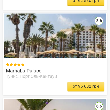
от 62 530 грн
8.6

Marhaba Palace
Тунис, Порт Эль-Кантауи
от 96 682 грн
8.6