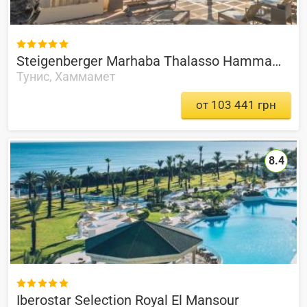

Steigenberger Marhaba Thalasso Hammamet
Тунис, Хаммамет
от 103 441 грн
8.4

Iberostar Selection Royal El Mansour