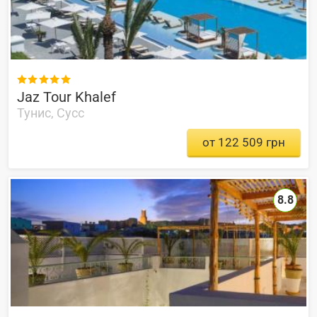

Jaz Tour Khalef
Тунис, Сусс
от 122 509 грн
8.8