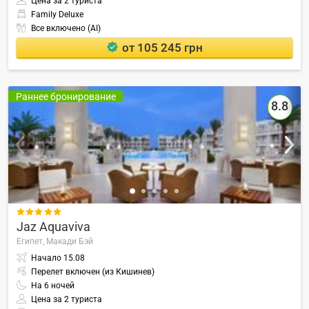
Цена за 2 туриста
Family Deluxe
Все включено (AI)
от 105 245 грн
Раннее бронирование
8.8

Jaz Aquaviva
Египет,
Макади Бэй
Начало
15.08
Перелет включен (из Кишинев)
На
6
ночей
Цена за 2 туриста