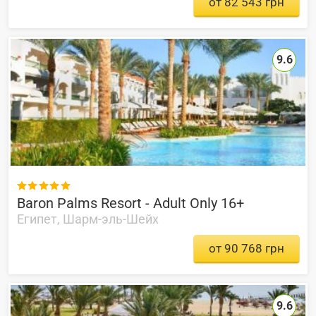
от 82 543 грн
9.6

Baron Palms Resort - Adult Only 16+
Египет, Шарм-эль-Шейх
от 90 768 грн
9.6