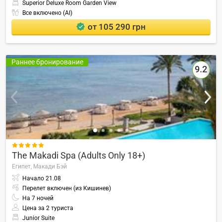
Superior Deluxe Room Garden View
Все включено (AI)
от 105 290 грн
Раннее бронирование
9.2

The Makadi Spa (Adults Only 18+)
Египет,
Макади Бэй
Начало
21.08
Перелет включен (из Кишинев)
На
7
ночей
Цена за 2 туриста
Junior Suite