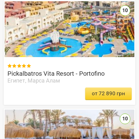
10

Pickalbatros Vita Resort - Portofino
Египет, Марса Алам
от 72 890 грн
10