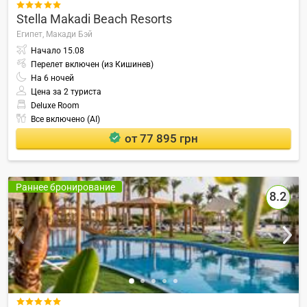

Stella Makadi Beach Resorts
Египет,
Макади Бэй
Начало
15.08
Перелет включен (из Кишинев)
На
6
ночей
Цена за 2 туриста
Deluxe Room
Все включено (AI)
от 77 895 грн
Раннее бронирование
8.2
