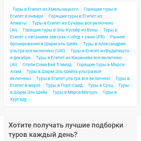
Туры в Египет из Хмельницкого
Горящие туры в
Египет в январе
Горящие туры в Египет из
Алматы
Туры в Египет из Сучавы все включено
(AI)
Горящие туры в Эль-Кусейр из Вены
Туры в
Египет с питанием завтрак + обед + ужин (FB)
Раннее
бронирование в Шарм-эль-Шейх
Туры в Александрия
ультра все включено (UAI)
Туры в Египет из Будапешта
в декабре
Туры в Египет из Кишинева все включено
(AI)
Отели Сома Бей 5 звезд
Горящие туры в Марса-
Алам
Туры в Шарм-Эль-Шейха ультра все
включено
Туры в Египет ультра все включено
Туры в
Египет в марте
Туры в Порт-Саид
Туры в Суэц
Туры
в Шарм-Эль-Шейх
Туры в Мерса Матрух
Туры в
Хургаду
Хотите получать лучшие подборки
туров каждый день?