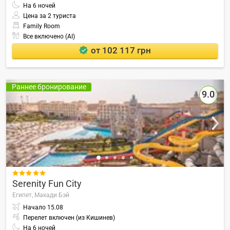
На
6
ночей
Цена за 2 туриста
Family Room
Все включено (AI)
от 102 117 грн
Раннее бронирование
9.0

Serenity Fun City
Египет,
Макади Бэй
Начало
15.08
Перелет включен (из Кишинев)
На
6
ночей