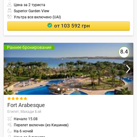
Цена за 2 туриста
Superior Garden View
Ультра все включено (UAI)
от 103 592 грн
Раннее бронирование
8.4

Fort Arabesque
Египет,
Макади Бэй
Начало
15.08
Перелет включен (из Кишинев)
На
6
ночей