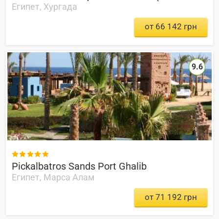
Египет, Хургада
от 66 142 грн
9.6

Pickalbatros Sands Port Ghalib
Египет, Марса Алам
от 71 192 грн