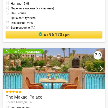
Начало
15.08
Перелет включен (из Кишинев)
На
6
ночей
Цена за 2 туриста
Deluxe Pool View
Все включено (AI)
от 96 173 грн
Раннее бронирование
7.0

The Makadi Palace
Египет,
Макади Бэй