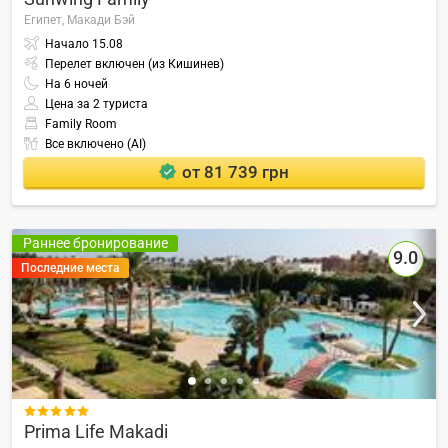
Египет,
Макади Бэй
Начало
15.08
Перелет включен (из Кишинев)
На
6
ночей
Цена за 2 туриста
Family Room
Все включено (AI)
от 81 739 грн
Раннее бронирование
9.0
Последние места

Prima Life Makadi