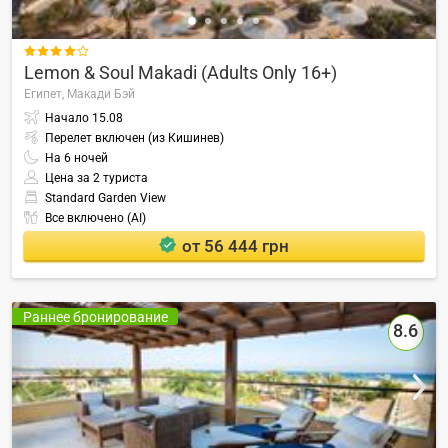

Lemon & Soul Makadi (Adults Only 16+)
Египет,
Макади Бэй
Начало
15.08
Перелет включен (из Кишинев)
На
6
ночей
Цена за 2 туриста
Standard Garden View
Все включено (AI)
от 56 444 грн
Раннее бронирование
8.6