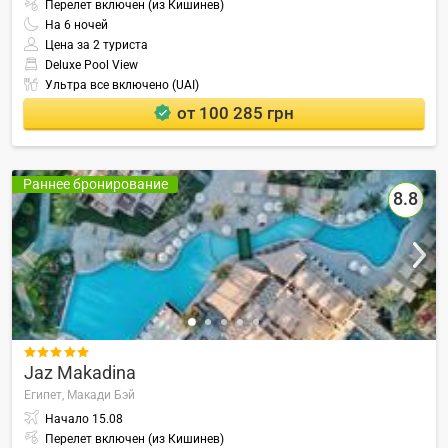
Перелет включен (из Кишинев)
На
6
ночей
Цена за 2 туриста
Deluxe Pool View
Ультра все включено (UAI)
от 100 285 грн
Раннее бронирование
8.8

Jaz Makadina
Египет,
Макади Бэй
Начало
15.08
Перелет включен (из Кишинев)