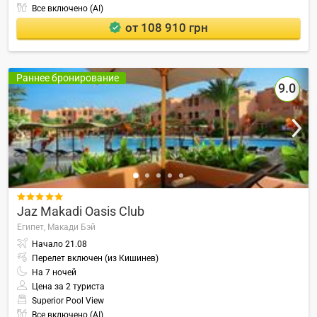
Все включено (AI)
от 108 910 грн
Раннее бронирование
9.0

Jaz Makadi Oasis Club
Египет,
Макади Бэй
Начало
21.08
Перелет включен (из Кишинев)
На
7
ночей
Цена за 2 туриста
Superior Pool View
Все включено (AI)