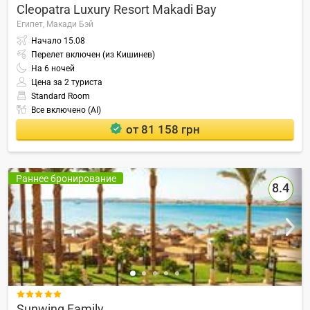
Cleopatra Luxury Resort Makadi Bay
Египет,
Макади Бэй
Начало
15.08
Перелет включен (из Кишинев)
На
6
ночей
Цена за 2 туриста
Standard Room
Все включено (AI)
от 81 158 грн
Раннее бронирование
8.4

Sunwing Family