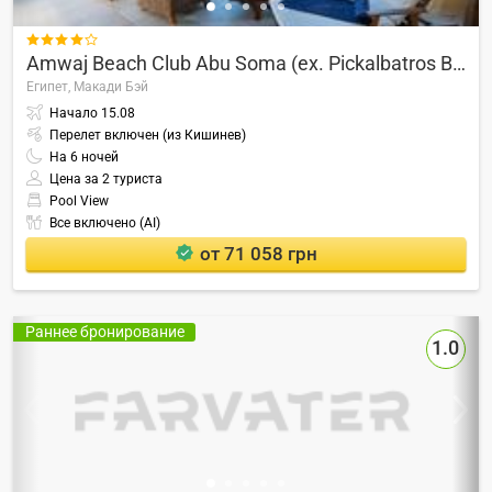

Amwaj Beach Club Abu Soma (ex. Pickalbatros Beach Club Abu Soma)
Египет,
Макади Бэй
Начало
15.08
Перелет включен (из Кишинев)
На
6
ночей
Цена за 2 туриста
Pool View
Все включено (AI)
от 71 058 грн
Раннее бронирование
1.0