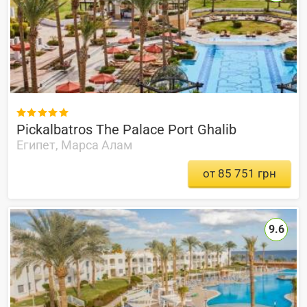

Pickalbatros The Palace Port Ghalib
Египет, Марса Алам
от 85 751 грн
9.6