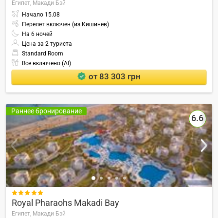
Египет,
Макади Бэй
Начало
15.08
Перелет включен (из Кишинев)
На
6
ночей
Цена за 2 туриста
Standard Room
Все включено (AI)
от 83 303 грн
Раннее бронирование
6.6

Royal Pharaohs Makadi Bay
Египет,
Макади Бэй