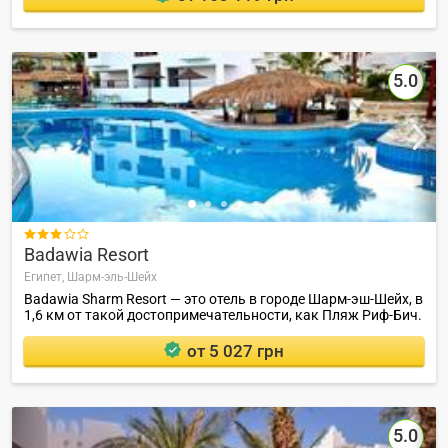
5.0

Badawia Resort
Египет,
Шарм-эль-Шейх
Badawia Sharm Resort — это отель в городе Шарм-эш-Шейх, в
1,6 км от такой достопримечательности, как Пляж Риф-Бич.
от 5 027 грн
5.0