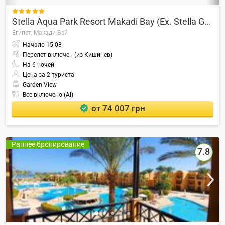

Stella Aqua Park Resort Makadi Bay (Ex. Stella Gardens)
Египет,
Макади Бэй
Начало
15.08
Перелет включен (из Кишинев)
На
6
ночей
Цена за 2 туриста
Garden View
Все включено (AI)
от 74 007 грн
Раннее бронирование
7.8