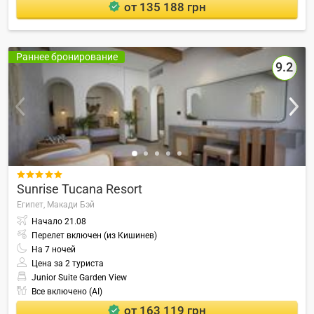
от 135 188 грн
Раннее бронирование
9.2

Sunrise Tucana Resort
Египет,
Макади Бэй
Начало
21.08
Перелет включен (из Кишинев)
На
7
ночей
Цена за 2 туриста
Junior Suite Garden View
Все включено (AI)
от 163 119 грн