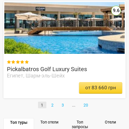
9.6

Pickalbatros Golf Luxury Suites
Египет, Шарм-эль-Шейх
от 83 660 грн
1
2
3
20
Топ отели
Топ
Отели
Топ туры
запросы