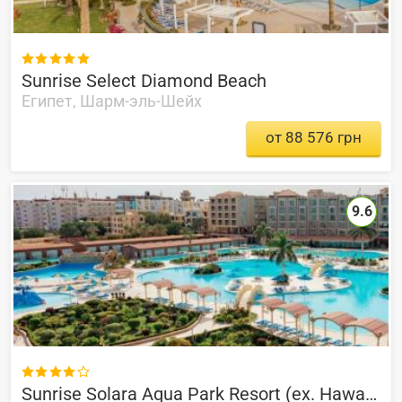

Sunrise Select Diamond Beach
Египет, Шарм-эль-Шейх
от 88 576 грн
9.6

Sunrise Solara Aqua Park Resort (ex. Hawaii Caesar Dreams Aqua Park)