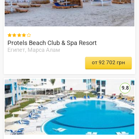

Protels Beach Club & Spa Resort
Египет, Марса Алам
от 92 702 грн
9.8