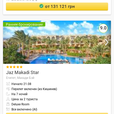
от 131 121 грн
Раннее бронирование
9.0

Jaz Makadi Star
Египет,
Макади Бэй
Начало
21.08
Перелет включен (из Кишинев)
На
7
ночей
Цена за 2 туриста
Deluxe Room
Все включено (AI)