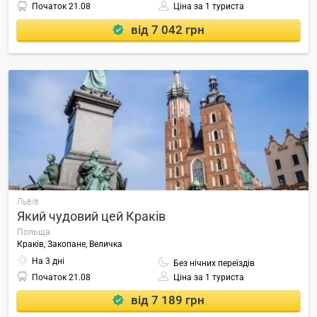
Початок
21.08
Ціна за 1 туриста
від 7 042 грн
Львів
Який чудовий цей Краків
Польща
Краків, Закопане, Величка
На 3 дні
Без нічних переїздів
Початок
21.08
Ціна за 1 туриста
від 7 189 грн