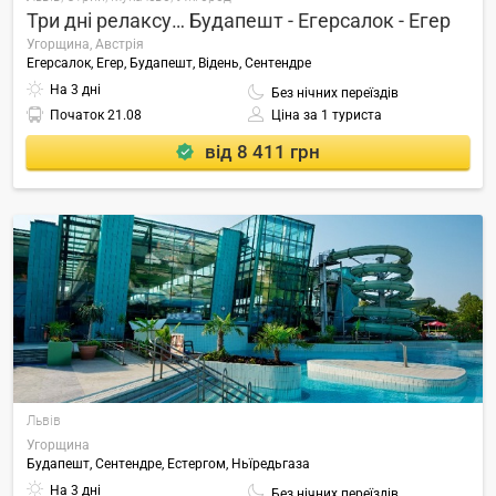
Три дні релаксу… Будапешт - Егерсалок - Егер
Угорщина, Австрія
Егерсалок, Егер, Будапешт, Відень, Сентендре
На 3 дні
Без нічних переїздів
Початок
21.08
Ціна за 1 туриста
від 8 411 грн
Львів
Угорщина
Будапешт, Сентендре, Естергом, Ньїредьгаза
На 3 дні
Без нічних переїздів