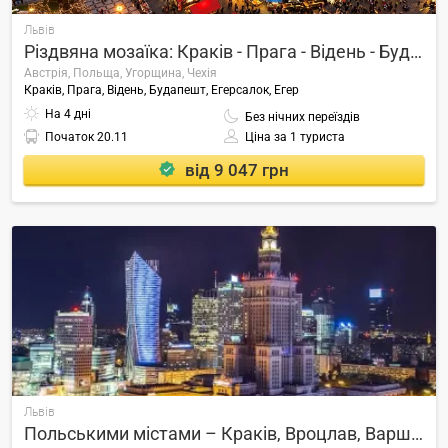
Львів
Різдвяна мозаїка: Краків - Прага - Відень - Будапешт
Австрія, Польща, Угорщина, Чехія
Краків, Прага, Відень, Будапешт, Егерсалок, Егер
На 4 дні
Без нічних переїздів
Початок
20.11
Ціна за 1 туриста
від 9 047 грн
Львів
Польськими містами – Краків, Вроцлав, Варшава + Енерджіландія, Африкаріум і аквапарк