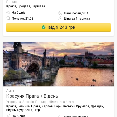
Польща
Краків, Вроцлав, Варшава
На 5 днів
Нічні переїзди: 1
Початок
21.08
Ціна за 1 туриста
від 9 243 грн
Львів
Красуня Прага + Відень
Угорщина, Австрія, Польща, Німеччина, Чехія
Краків, Величка, Прага, Карлові Вари, Чеський Крумлов, Дрезден,
Відень, Будапешт, Егер
На 5 днів
Нічні переїзди: 1