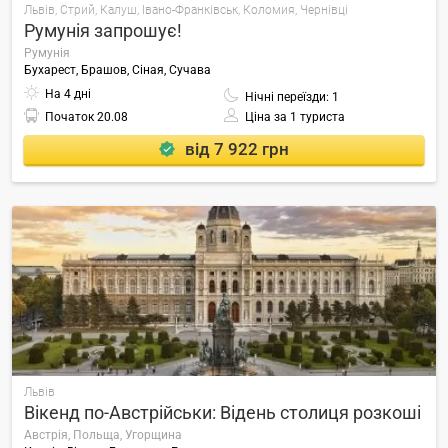
Львів, Стрий, Калуш, Івано-Франківськ, Коломия, Чернівці
Румунія запрошує!
Румунія
Бухарест, Брашов, Сіная, Сучава
На 4 дні
Нічні переїзди: 1
Початок
20.08
Ціна за 1 туриста
від 7 922 грн
Львів
Вікенд по-Австрійськи: Відень столиця розкоші
Австрія, Польща, Угорщина