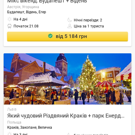
Мікс вікенд: Будапешт + Відень
Австрія, Угорщина
Будапешт, Відень, Егер
На 4 дні
Нічні переїзди: 2
Початок
21.08
Ціна за 1 туриста
від 5 184 грн
Львів
Який чудовий Різдвяний Краків + парк Енерджіландія
Польща
Краків, Закопане, Величка
На 3 дні