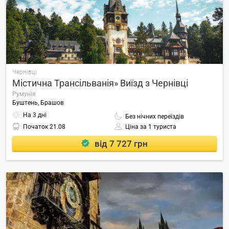
Чернівці
Містична Трансільванія» Виїзд з Чернівці
Румунія
Буштень, Брашов
На 3 дні
Без нічних переїздів
Початок
21.08
Ціна за 1 туриста
від 7 727 грн