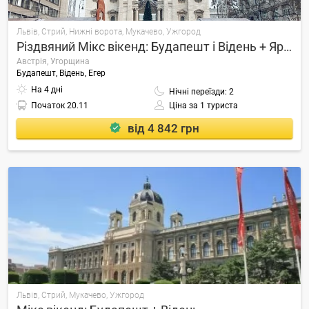
Львів, Стрий, Нижні ворота, Мукачево, Ужгород
Різдвяний Мікс вікенд: Будапешт і Відень + Ярмарки!
Австрія, Угорщина
Будапешт, Відень, Егер
На 4 дні
Нічні переїзди: 2
Початок
20.11
Ціна за 1 туриста
від 4 842 грн
Львів, Стрий, Мукачево, Ужгород