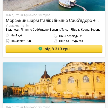
Львів, Стрий, Мукачево, Ужгород
Морський шарм Італії: Ліньяно Сабб'ядоро + Лідо ді Єзоло
Угорщина, Італія
Будапешт, Ліньяно-Сабб'ядоро, Венеція, Трієст, Лідо-ді-Єзоло, Верона
На 4 дні
Нічні переїзди: 2
Початок
21.08
Ціна за 1 туриста
від 8 313 грн
Львів, Стрий, Мукачево, Ужгород