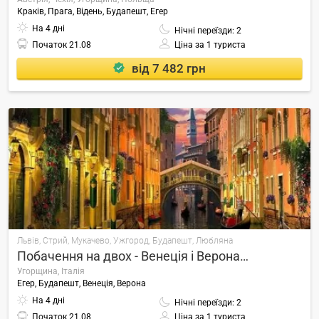
Краків, Прага, Відень, Будапешт, Егер
На 4 дні
Нічні переїзди: 2
Початок
21.08
Ціна за 1 туриста
від 7 482 грн
Львів, Стрий, Мукачево, Ужгород, Будапешт, Любляна
Побачення на двох - Венеція і Верона…
Угорщина, Італія
Егер, Будапешт, Венеція, Верона
На 4 дні
Нічні переїзди: 2
Початок
21.08
Ціна за 1 туриста