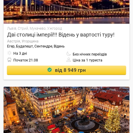
Львів, Стрий, Мукачево, Ужгород
Дві столиці імперії!!! Відень у вартості туру!
Австрія, Угорщина
Егер, Будапешт, Сентендре, Відень
На 3 дні
Без нічних переїздів
Початок
21.08
Ціна за 1 туриста
від 8 949 грн