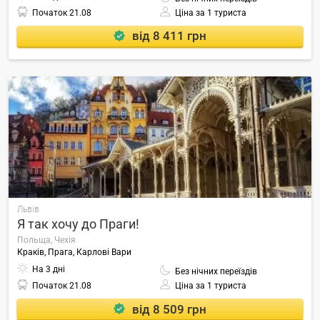
Початок
21.08
Ціна за 1 туриста
від 8 411 грн
Львів
Я так хочу до Праги!
Польща, Чехія
Краків, Прага, Карлові Вари
На 3 дні
Без нічних переїздів
Початок
21.08
Ціна за 1 туриста
від 8 509 грн