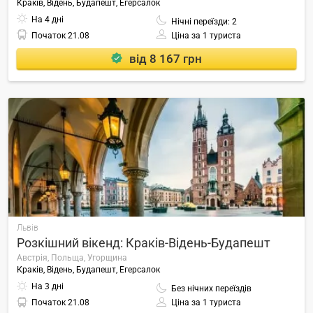
Краків, Відень, Будапешт, Егерсалок
На 4 дні
Нічні переїзди: 2
Початок
21.08
Ціна за 1 туриста
від 8 167 грн
Львів
Розкішний вікенд: Краків-Відень-Будапешт
Австрія, Польща, Угорщина
Краків, Відень, Будапешт, Егерсалок
На 3 дні
Без нічних переїздів
Початок
21.08
Ціна за 1 туриста