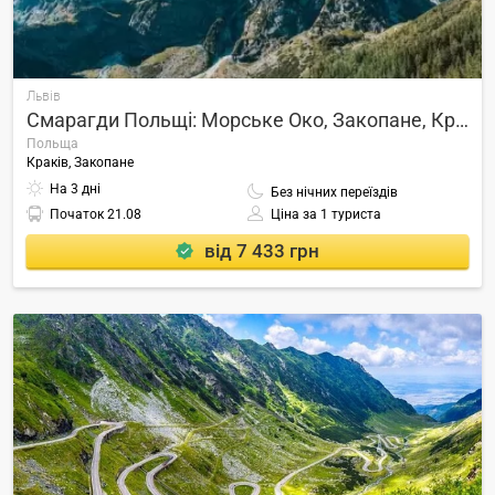
Львів
Смарагди Польщі: Морське Око, Закопане, Краків
Польща
Краків, Закопане
На 3 дні
Без нічних переїздів
Початок
21.08
Ціна за 1 туриста
від 7 433 грн