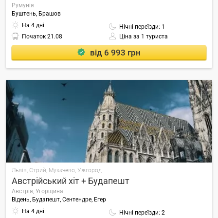
Румунія
Буштень, Брашов
На 4 дні
Нічні переїзди: 1
Початок
21.08
Ціна за 1 туриста
від 6 993 грн
Львів, Стрий, Мукачево, Ужгород
Австрійський хіт + Будапешт
Австрія, Угорщина
Відень, Будапешт, Сентендре, Егер
На 4 дні
Нічні переїзди: 2