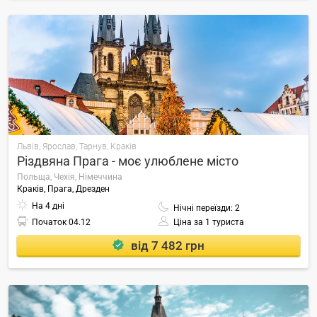
Львів, Ярослав, Тарнув, Краків
Різдвяна Прага - моє улюблене місто
Польща, Чехія, Німеччина
Краків, Прага, Дрезден
На 4 дні
Нічні переїзди: 2
Початок
04.12
Ціна за 1 туриста
від 7 482 грн