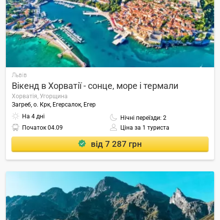
Львів
Вікенд в Хорватії - сонце, море і термали
Хорватія, Угорщина
Загреб, о. Крк, Егерсалок, Егер
На 4 дні
Нічні переїзди: 2
Початок
04.09
Ціна за 1 туриста
від 7 287 грн