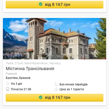
від 8 167 грн
Львів, Стрий, Івано-Франківськ, Чернівці
Містична Трансільванія
Румунія
Буштень, Брашов
На 3 дні
Без нічних переїздів
Початок
21.08
Ціна за 1 туриста
від 8 167 грн