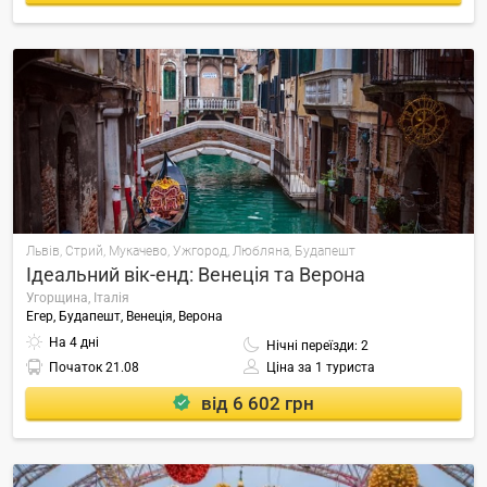
Львів, Стрий, Мукачево, Ужгород, Любляна, Будапешт
Ідеальний вік-енд: Венеція та Верона
Угорщина, Італія
Егер, Будапешт, Венеція, Верона
На 4 дні
Нічні переїзди: 2
Початок
21.08
Ціна за 1 туриста
від 6 602 грн