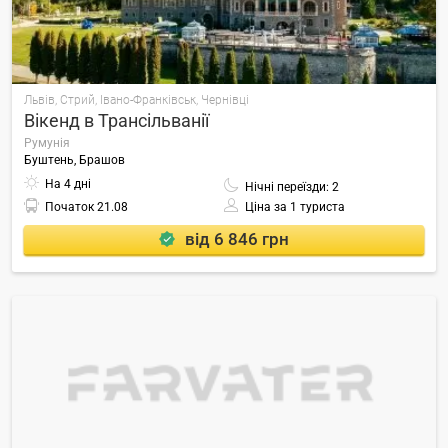
Львів, Стрий, Івано-Франківськ, Чернівці
Вікенд в Трансільванії
Румунія
Буштень, Брашов
На 4 дні
Нічні переїзди: 2
Початок
21.08
Ціна за 1 туриста
від 6 846 грн