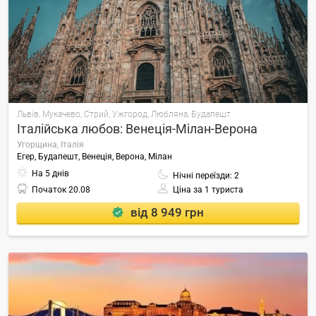
Львів, Мукачево, Стрий, Ужгород, Любляна, Будапешт
Італійська любов: Венеція-Мілан-Верона
Угорщина, Італія
Егер, Будапешт, Венеція, Верона, Мілан
На 5 днів
Нічні переїзди: 2
Початок
20.08
Ціна за 1 туриста
від 8 949 грн