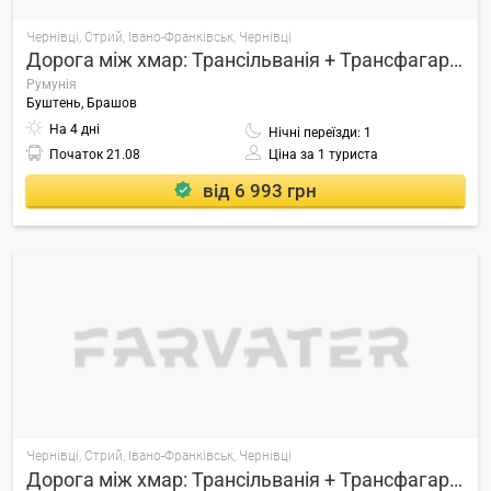
Чернівці, Стрий, Івано-Франківськ, Чернівці
Дорога між хмар: Трансільванія + Трансфагараш» Виїзд з Чернівці
Румунія
Буштень, Брашов
На 4 дні
Нічні переїзди: 1
Початок
21.08
Ціна за 1 туриста
від 6 993 грн
Чернівці, Стрий, Івано-Франківськ, Чернівці
Дорога між хмар: Трансільванія + Трансфагараш» Виїзд з Чернівці