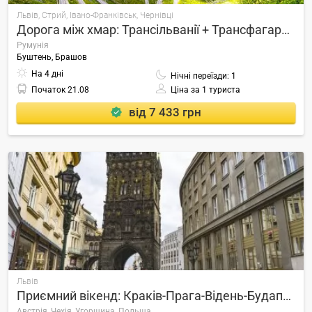
Львів, Стрий, Івано-Франківськ, Чернівці
Дорога між хмар: Трансільванії + Трансфагараш
Румунія
Буштень, Брашов
На 4 дні
Нічні переїзди: 1
Початок
21.08
Ціна за 1 туриста
від 7 433 грн
Львів
Приємний вікенд: Краків-Прага-Відень-Будапешт
Австрія, Чехія, Угорщина, Польща