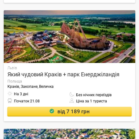
Львів
Який чудовий Краків + парк Енерджіландія
Польща
Краків, Закопане, Величка
На 3 дні
Без нічних переїздів
Початок
21.08
Ціна за 1 туриста
від 7 189 грн