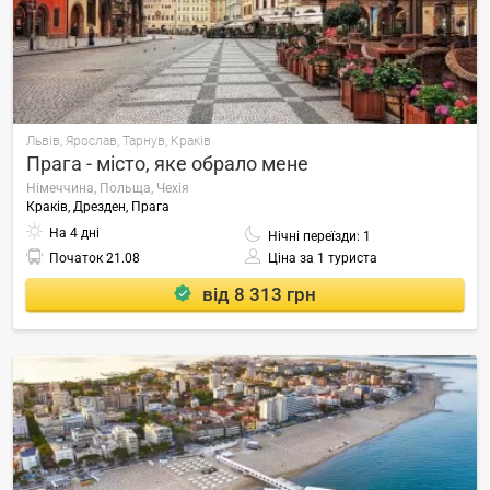
Львів, Ярослав, Тарнув, Краків
Прага - місто, яке обрало мене
Німеччина, Польща, Чехія
Краків, Дрезден, Прага
На 4 дні
Нічні переїзди: 1
Початок
21.08
Ціна за 1 туриста
від 8 313 грн