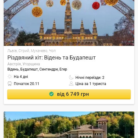
Львів, Стрий, Мукачево, Чоп
Різдвяний хіт: Відень та Будапешт
Австрія, Угорщина
Відень, Будапешт, Сентендре, Егер
На 4 дні
Нічні переїзди: 2
Початок
20.11
Ціна за 1 туриста
від 6 749 грн