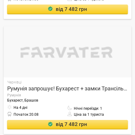
від 7 482 грн
Чернівці
Румунія запрошує! Бухарест + замки Трансільванії» Виїзд з Чернівці
Румунія
Бухарест, Брашов
На 4 дні
Нічні переїзди: 1
Початок
20.08
Ціна за 1 туриста
від 7 482 грн