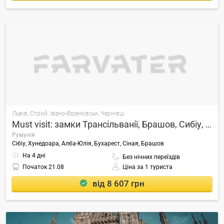
Львів, Стрий, Івано-Франківськ, Чернівці
Must visit: замки Трансільванії, Брашов, Сибіу, Salina Turda
Румунія
Сібіу, Хунедоара, Алба-Юлія, Бухарест, Сіная, Брашов
На 4 дні
Без нічних переїздів
Початок
21.08
Ціна за 1 туриста
від 8 607 грн