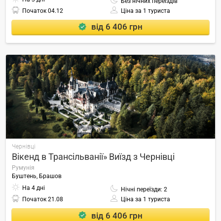
Без нічних переїздів
Початок
04.12
Ціна за 1 туриста
від 6 406 грн
Чернівці
Вікенд в Трансільванії» Виїзд з Чернівці
Румунія
Буштень, Брашов
На 4 дні
Нічні переїзди: 2
Початок
21.08
Ціна за 1 туриста
від 6 406 грн