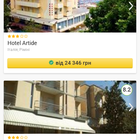

Hotel Artide
Італія,
Ріміні
від 24 346 грн
8.2
