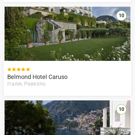
10

Belmond Hotel Caruso
Італія, Равелло
10