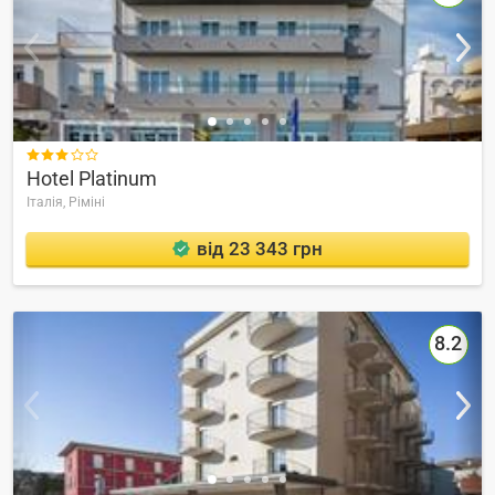

Hotel Platinum
Італія,
Ріміні
від 23 343 грн
8.2