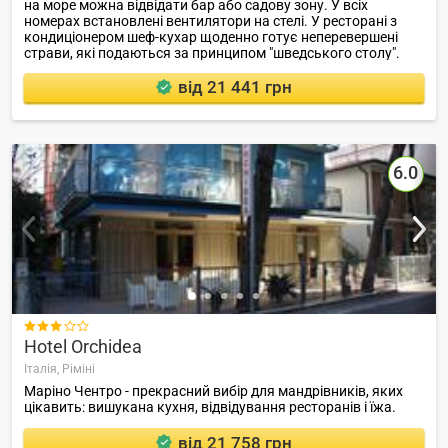
на море можна відвідати бар або садову зону. У всіх
номерах встановлені вентилятори на стелі. У ресторані з
кондиціонером шеф-кухар щоденно готує неперевершені
страви, які подаються за принципом "шведського столу".
від 21 441 грн
6.0

Hotel Orchidea
Італія,
Ріміні
Маріно Чентро - прекрасний вибір для мандрівників, яких
цікавить: вишукана кухня, відвідування ресторанів і їжа.
від 21 758 грн