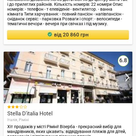
і до прилеглих районів. Кількість номерів: 22 номери Опис
номерів: - телефон - т елевіденіе - вентилятор. - ванна
кімната Типи харчування: - повний пансіон - напівпансіон -
сніданок сервіс: - парковка Розваги і спорт: - велосипеди -
тематичні вечори - вечеря при свічках і під музику.
від 20 860 грн
6.8

Stella D'italia Hotel
Італія,
Ріміні
Хіт продажів у місті Ріміні! Візерба - прекрасний вибір для
мандрівників, яких цікавить: відвідування пляжів для дітей,