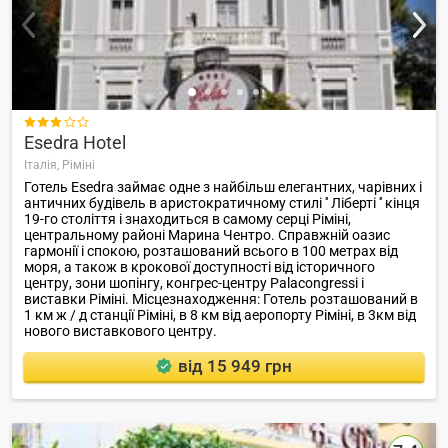

Esedra Hotel
Італія,
Ріміні
Готель Esedra займає одне з найбільш елегантних, чарівних і
античних будівель в аристократичному стилі '' Ліберті '' кінця
19-го століття і знаходиться в самому серці Ріміні,
центральному районі Марина Чентро. Справжній оазис
гармонії і спокою, розташований всього в 100 метрах від
моря, а також в крокової доступності від історичного
центру, зони шопінгу, конгрес-центру Palacongressi і
виставки Ріміні. Місцезнаходження: Готель розташований в
1 км ж / д станції Ріміні, в 8 км від аеропорту Ріміні, в 3км від
нового виставкового центру.
від 15 949 грн