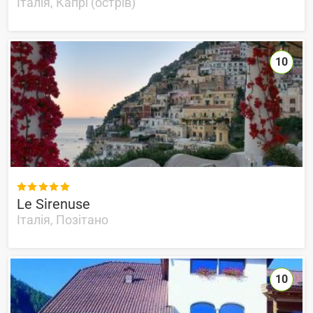
Італія, Капрі (острів)
10

Le Sirenuse
Італія, Позітано
10