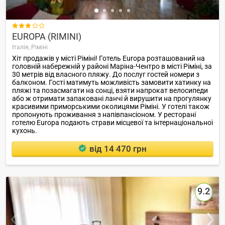

EUROPA (RIMINI)
Італія,
Ріміні
Хіт продажів у місті Ріміні! Готель Europa розташований на
головній набережній у районі Маріна-Чентро в місті Ріміні, за
30 метрів від власного пляжу. До послуг гостей номери з
балконом. Гості матимуть можливість замовити хатинку на
пляжі та позасмагати на сонці, взяти напрокат велосипеди
або ж отримати запаковані ланчі й вирушити на прогулянку
красивими приморськими околицями Ріміні. У готелі також
пропонують проживання з напівпансіоном. У ресторані
готелю Europa подають страви місцевої та інтернаціональної
кухонь.
від 14 470 грн
9.2