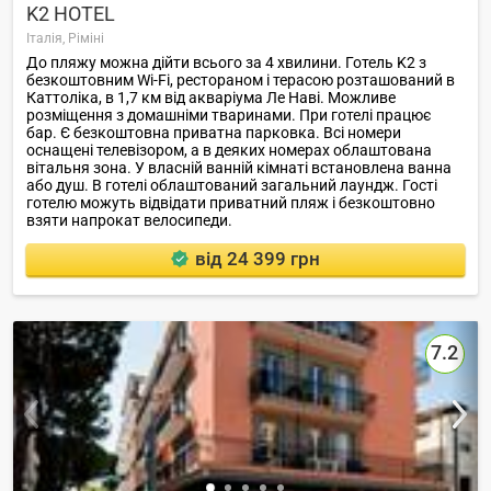
K2 HOTEL
Італія,
Ріміні
До пляжу можна дійти всього за 4 хвилини. Готель K2 з
безкоштовним Wi-Fi, рестораном і терасою розташований в
Каттоліка, в 1,7 км від акваріума Ле Наві. Можливе
розміщення з домашніми тваринами. При готелі працює
бар. Є безкоштовна приватна парковка. Всі номери
оснащені телевізором, а в деяких номерах облаштована
вітальня зона. У власній ванній кімнаті встановлена ванна
або душ. В готелі облаштований загальний лаундж. Гості
готелю можуть відвідати приватний пляж і безкоштовно
взяти напрокат велосипеди.
від 24 399 грн
7.2