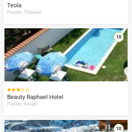
Teola
Італія, Лівіньо
10

Beauty Raphael Hotel
Італія, Анціо
10