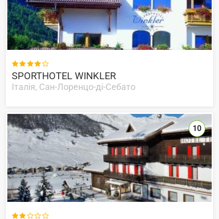

SPORTHOTEL WINKLER
Італія, Сан-Лоренцо-ді-Себато
10
