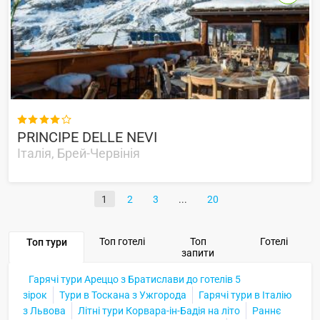

PRINCIPE DELLE NEVI
Італія, Брей-Червінія
1
2
3
20
Топ готелі
Топ
Готелі
Топ тури
запити
Гарячі тури Ареццо з Братислави до готелів 5
зірок
Тури в Тоскана з Ужгорода
Гарячі тури в Італію
з Львова
Літні тури Корвара-ін-Бадія на літо
Раннє