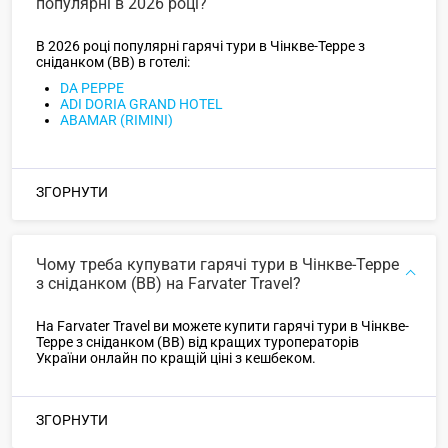
популярні в 2026 році?
В 2026 році популярні гарячі тури в Чінкве-Терре з
сніданком (BB) в готелі:
DA PEPPE
ADI DORIA GRAND HOTEL
ABAMAR (RIMINI)
ЗГОРНУТИ
Чому треба купувати гарячі тури в Чінкве-Терре
з сніданком (BB) на Farvater Travel?
На Farvater Travel ви можете купити гарячі тури в Чінкве-
Терре з сніданком (BB) від кращих туроператорів
України онлайн по кращій ціні з кешбеком.
ЗГОРНУТИ