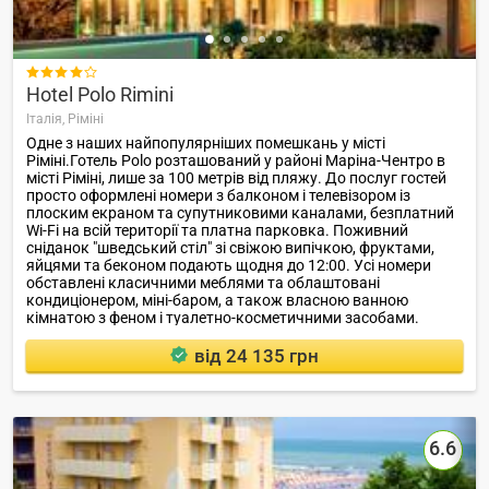

Hotel Polo Rimini
Італія,
Ріміні
Одне з наших найпопулярніших помешкань у місті
Ріміні.Готель Polo розташований у районі Маріна-Чентро в
місті Ріміні, лише за 100 метрів від пляжу. До послуг гостей
просто оформлені номери з балконом і телевізором із
плоским екраном та супутниковими каналами, безплатний
Wi-Fi на всій території та платна парковка. Поживний
сніданок "шведський стіл" зі свіжою випічкою, фруктами,
яйцями та беконом подають щодня до 12:00. Усі номери
обставлені класичними меблями та облаштовані
кондиціонером, міні-баром, а також власною ванною
кімнатою з феном і туалетно-косметичними засобами.
Відстань до залізничного вокзалу Ріміні складає 1,3 км.
від 24 135 грн
6.6