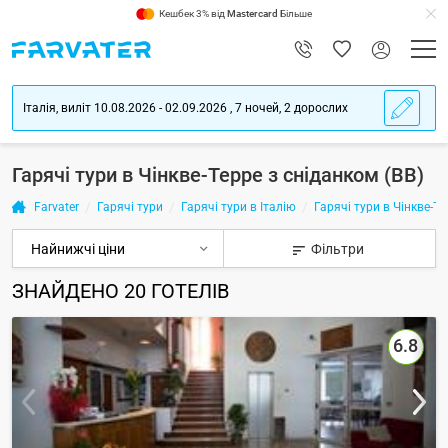
Кешбек 3% від
Mastercard
Більше
Італія, виліт 10.08.2026 - 02.09.2026 , 7 ночей, 2 дорослих
Гарячі тури в Чінкве-Терре з сніданком (BB)
Farvater
Гарячі тури
Гарячі тури в Італію
Гарячі тури в Чінкве-Те
Фільтри
ЗНАЙДЕНО
20
ГОТЕЛІВ
6.8