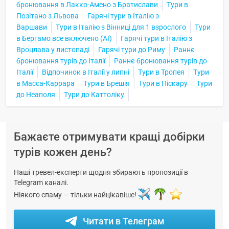
бронювання в Лакко-Амено з Братислави
Тури в
Позітано з Львова
Гарячі тури в Італію з
Варшави
Тури в Італію з Вінниці для 1 взрослого
Тури
в Бергамо все включено (AI)
Гарячі тури в Італію з
Вроцлава у листопаді
Гарячі тури до Риму
Раннє
бронювання турів до Італії
Раннє бронювання турів до
Італії
Відпочинок в Італії у липні
Тури в Тропея
Тури
в Масса-Каррара
Тури в Брешія
Тури в Піскару
Тури
до Неаполя
Тури до Каттоліку
Бажаєте отримувати кращі добірки
турів кожен день?
Наші тревел-експерти щодня збирають пропозиції в
Telegram каналі.
Ніякого спаму — тільки найцікавіше!
Читати в Телеграм