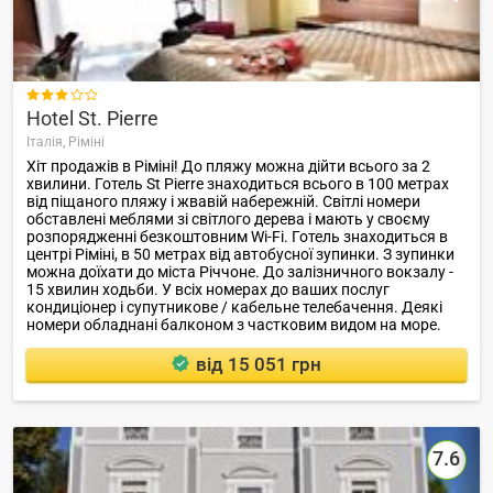

Hotel St. Pierre
Італія,
Ріміні
Хіт продажів в Ріміні! До пляжу можна дійти всього за 2
хвилини. Готель St Pierre знаходиться всього в 100 метрах
від піщаного пляжу і жвавій набережній. Світлі номери
обставлені меблями зі світлого дерева і мають у своєму
розпорядженні безкоштовним Wi-Fi. Готель знаходиться в
центрі Ріміні, в 50 метрах від автобусної зупинки. З зупинки
можна доїхати до міста Річчоне. До залізничного вокзалу -
15 хвилин ходьби. У всіх номерах до ваших послуг
кондиціонер і супутникове / кабельне телебачення. Деякі
номери обладнані балконом з частковим видом на море.
від 15 051 грн
7.6