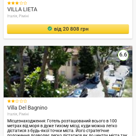

VILLA LIETA
Італія,
Ріміні
від 20 808 грн
6.6

Villa Del Bagnino
Італія,
Ріміні
Місцезнаходження: Готель розташований всього в 100
метрах від моря в дуже тихому місці, куди можна легко
дістатися з будь-якої точки міста. Його стратегічне
положення дозволяє легко дістатися як до центру міста так