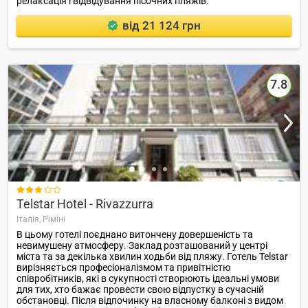
релаксація і відвідування пісочних пляжів.
від 21 124 грн
7.8

Telstar Hotel - Rivazzurra
Італія,
Ріміні
В цьому готелі поєднано витончену довершеність та
невимушену атмосферу. Заклад розташований у центрі
міста та за декілька хвилин ходьби від пляжу. Готель Telstar
вирізняється професіоналізмом та привітністю
співробітників, які в сукупності створюють ідеальні умови
для тих, хто бажає провести свою відпустку в сучасній
обстановці. Після відпочинку на власному балконі з видом