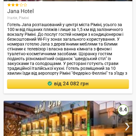

Jana Hotel
Італія,
Ріміні
Готель Jana розташований у центрі міста Ріміні, усього за
100 м від піщаних пляжів і лише за 1,5 км від залізничного
вокзалу Ріміні. До послуг гостей номери з кондиціонером і
безкоштовний Wi-Fi у зонах загального користування. У
номерах готелю Jana з дерев'яними меблями та білими
стінами є телевізор і власна ванна кімната з феном і
туалетно-косметичними засобами. Щоранку гостям
подають різноманітний сніданок "шведський стіл" із
закусками та солодощами. У ресторані готують страви
традиційної італійської кухні. Готель розміщений за 10
хвилин їзди від аеропорту Ріміні "Федеріко Фелліні" та з'їзду з
автомагістралі A14.
від 24 082 грн
8.4