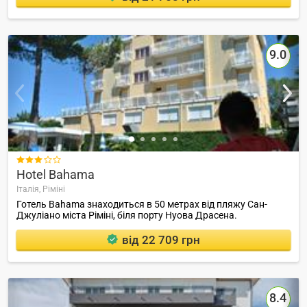
9.0

Hotel Bahama
Італія,
Ріміні
Готель Bahamа знаходиться в 50 метрах від пляжу Сан-
Джуліано міста Ріміні, біля порту Нуова Драсена.
від 22 709 грн
8.4