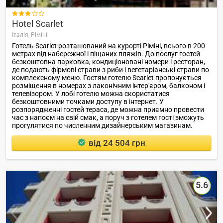

Hotel Scarlet
Італія,
Ріміні
Готель Scarlet розташований на курорті Ріміні, всього в 200
метрах від набережної і піщаних пляжів. До послуг гостей
безкоштовна парковка, кондиціоновані номери і ресторан,
де подають фірмові страви з риби і вегетаріанські страви по
комплексному меню. Гостям готелю Scarlet пропонується
розміщення в номерах з лаконічним інтер'єром, балконом і
телевізором. У лобі готелю можна скористатися
безкоштовними точками доступу в інтернет. У
розпорядженні гостей тераса, де можна приємно провести
час з напоєм на свій смак, а поруч з готелем гості зможуть
прогулятися по численним дизайнерським магазинам.
від 24 504 грн
5.6