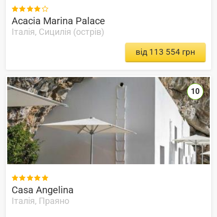

Acacia Marina Palace
Італія, Сицилія (острів)
від 113 554 грн
10

Casa Angelina
Італія, Праяно