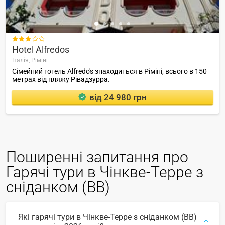

Hotel Alfredos
Італія,
Ріміні
Сімейний готель Alfredo's знаходиться в Ріміні, всього в 150
метрах від пляжу Рівадзурра.
від 24 980 грн
Поширенні запитання про
Гарячі тури в Чінкве-Терре з
сніданком (BB)
Які гарячі тури в Чінкве-Терре з сніданком (BB)