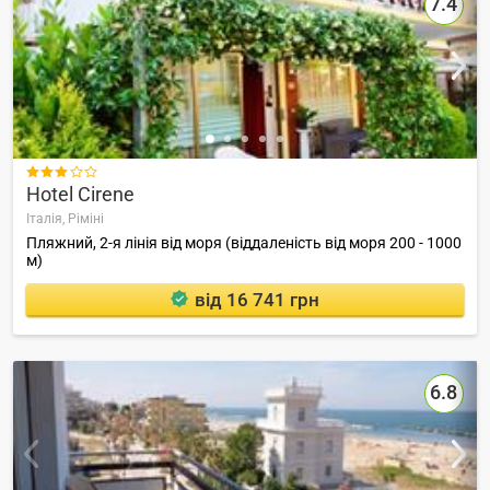
7.4

Hotel Cirene
Італія,
Ріміні
Пляжний, 2-я лінія від моря (віддаленість від моря 200 - 1000
м)
від 16 741 грн
6.8