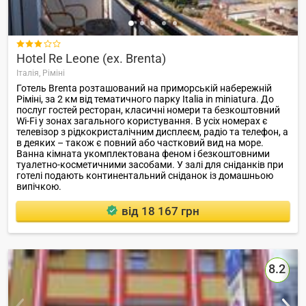

Hotel Re Leone (ex. Brenta)
Італія,
Ріміні
Готель Brenta розташований на приморській набережній
Ріміні, за 2 км від тематичного парку Italia in miniatura. До
послуг гостей ресторан, класичні номери та безкоштовний
Wi-Fi у зонах загального користування. В усіх номерах є
телевізор з рідкокристалічним дисплеєм, радіо та телефон, а
в деяких – також є повний або частковий вид на море.
Ванна кімната укомплектована феном і безкоштовними
туалетно-косметичними засобами. У залі для сніданків при
готелі подають континентальний сніданок із домашньою
випічкою.
від 18 167 грн
8.2