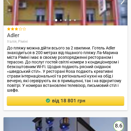

Adler
Італія,
Ріміні
До пляжу можна дійти всього за 2 хвилини. Готель Adler
знаходиться в 200 метрах від піщаного пляжу Ла-Марина
міста Ріміні і має в своєму розпорядженні рестораном і
терасою. До послуг гостей світлі номери з кондиціонером і
безкоштовним Wi-Fi. Щодня подають рясний сніданок
«шведський стіл». У ресторані Rosa подають креативні
страви інтернаціональної та регіональної кухні на обід і
вечерю, які сервірують як в приміщенні, так і на відкритому
повітрі. У номерах встановлені телевізор, письмовий стіл і
шафа.
від 18 801 грн
8.6