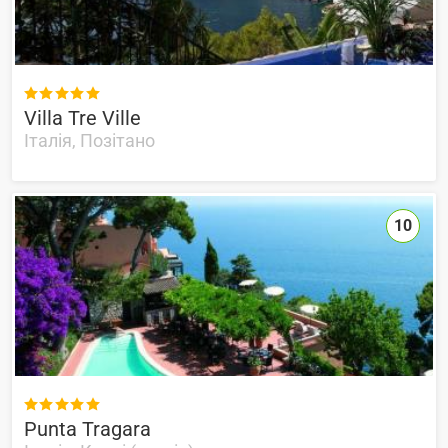

Villa Tre Ville
Італія, Позітано
10

Punta Tragara