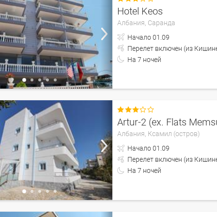
Hotel Keos
Албания,
Саранда
Начало
01.09
Перелет включен (из 
На
7
ночей

Artur-2 (ex. Flats Mems
Албания,
Ксамил (остров)
Начало
01.09
Перелет включен (из 
На
7
ночей