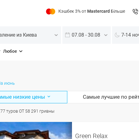
Кэшбек 3% от
Mastercard
Більше
вление из Киева
07.08 - 30.08
7-14 но
Любое
а июнь
амые низкие цены
Самые лучшие по рей
О
77
туров
ОТ
58 291
гривны
Green Relax