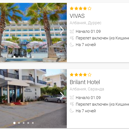

VIVAS
Албания,
Дуррес
Начало
01.09
Перелет включен (из 
На
7
ночей

Brilant Hotel
Албания,
Саранда
Начало
01.09
Перелет включен (из 
На
7
ночей