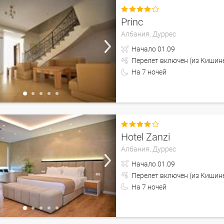

Princ
Албания,
Дуррес
Начало
01.09
Перелет включен (из 
На
7
ночей

Hotel Zanzi
Албания,
Дуррес
Начало
01.09
Перелет включен (из 
На
7
ночей