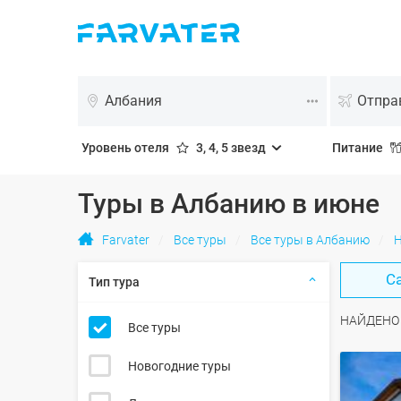
Албания
Отпра
Уровень отеля
3, 4, 5 звезд
Питание
Туры в Албанию в июне
Farvater
Все туры
Все туры в Албанию
Н
С
Тип тура
НАЙДЕН
Все туры
Новогодние туры