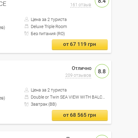
8.4
CE
161 отзыв
Цена за 2 туриста
Deluxe Triple Room
Кишинев)
Без питания (RO)
от 67 119 грн
8.8
209 отзывов
Цена за 2 туриста
Double or Twin SEA VIEW WITH BALCONY
Кишинев)
Завтрак (BB)
от 68 565 грн