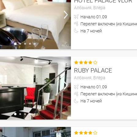
HOTEL PALACE VLOR
Албания,
Влёра
Начало
01.09
Перелет включен (из 
На
7
ночей

RUBY PALACE
Албания,
Влёра
Начало
01.09
Перелет включен (из 
На
7
ночей
