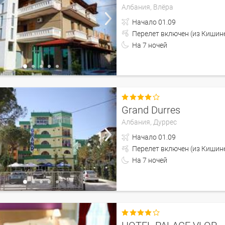
Албания,
Влёра
Начало
01.09
Перелет включен (из 
На
7
ночей

Grand Durres
Албания,
Дуррес
Начало
01.09
Перелет включен (из 
На
7
ночей
