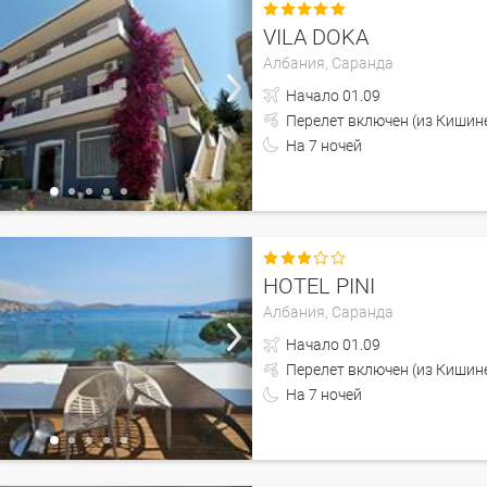

VILA DOKA
Албания,
Саранда
Начало
01.09
Перелет включен (из 
На
7
ночей

HOTEL PINI
Албания,
Саранда
Начало
01.09
Перелет включен (из 
На
7
ночей