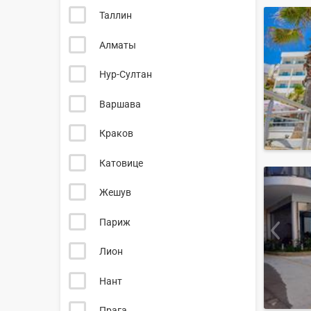
Таллин
Алматы
Нур-Султан
Варшава
Краков
Катовице
Жешув
Париж
Лион
Нант
Прага