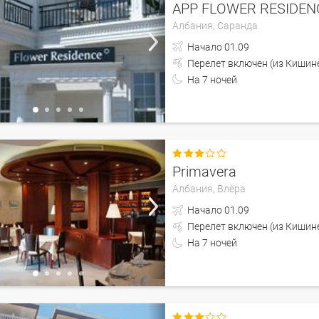
APP FLOWER RESIDEN
Албания,
Саранда
Начало
01.09
Перелет включен (из 
На
7
ночей

Primavera
Албания,
Влёра
Начало
01.09
Перелет включен (из 
На
7
ночей
