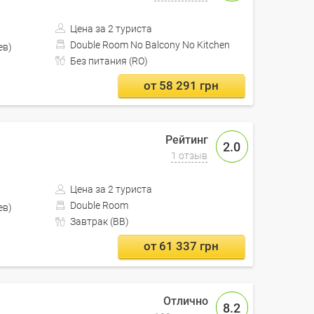
Цена за 2 туриста
Double Room No Balcony No Kitchen
Кишинев)
Без питания (RO)
от 58 291 грн
2.0
1 отзыв
Цена за 2 туриста
Double Room
Кишинев)
Завтрак (BB)
от 61 337 грн
8.2