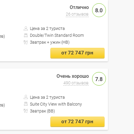
8.0
26 отзывов
Цена за 2 туриста
Double/Twin Standard Room
Кишинев)
Завтрак + ужин (HB)
от 72 747 грн
7.8
490 отзывов
Цена за 2 туриста
Suite City View with Balcony
Кишинев)
Завтрак (BB)
от 72 747 грн