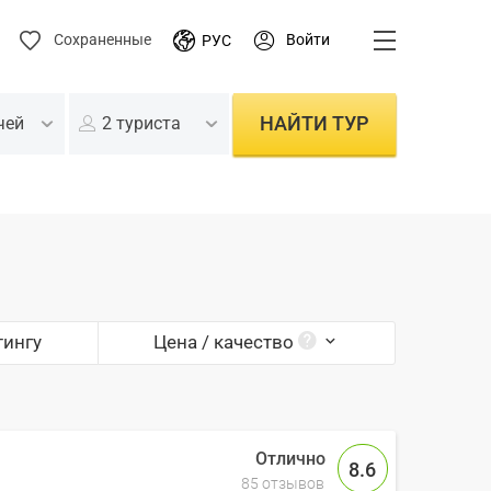
Войти
Сохраненные
РУС
НАЙТИ ТУР
чей
2 туриста
тингу
Цена / качество
8.6
85 отзывов