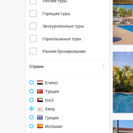
Летние туры
Горящие туры
Экскурсионные туры
Горнолыжные туры
Раннее бронирование
Страна
Египет
Турция
ОАЭ
Кипр
Греция
Испания