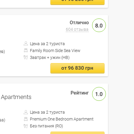
8.0
604 отзыва
Цена за 2 туриста
Family Room Side Sea View
Кишинев)
Завтрак + ужин (HB)
от 96 830 грн
1.0
s Apartments
Цена за 2 туриста
Premium One Bedroom Apartment
Варшава)
Без питания (RO)