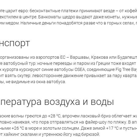
те царит евро: бесконтактные платежи принимают везде – от кофейн
текстилем в центре. Банкоматы щедро выдают даже монеты, нужные
м медом. Наличные деньги понадобятся разве что в горных селах, 
нспорт
организованы из аэропортов ЕС – Варшавы, Кракова или Будапешта -
 автобусный тур: ночные переезды и паром из Греции тоже входят в
 курорта курсируют синие автобусы OSEA, соединяющие Fig Tree Bay
ит взять скутер: левостороннее движение привыкает за пару кварта
ы, не видимые из окна автобуса.
пература воздуха и воды
вские волны греются до +28 °C, впрочем ласковый бриз облегчает ж
словно намекая, что пора отправляться на файер-шоу по пляжу. В ап
ными +26 °C в море и золотым солнцем. Даже зимой +17 °C и пустын
т хайкинг скалами и утреннюю йогу над бирюзой.