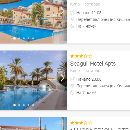
Кипр,
Протарас
Начало
11.08
Перелет включен (из 
На
7
ночей

Seagull Hotel Apts
Кипр,
Протарас
Начало
20.08
Перелет включен (из 
На
7
ночей
