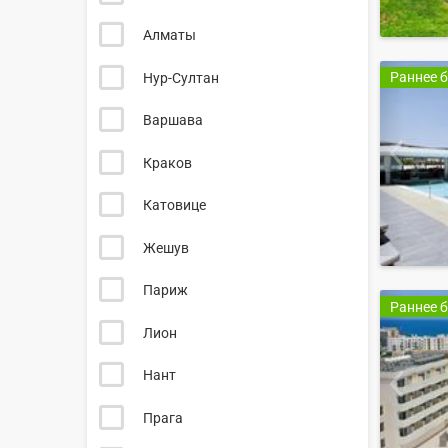
Алматы
Раннее 
Нур-Султан
Варшава
Краков
Катовице
Жешув
Париж
Раннее 
Лион
Нант
Прага