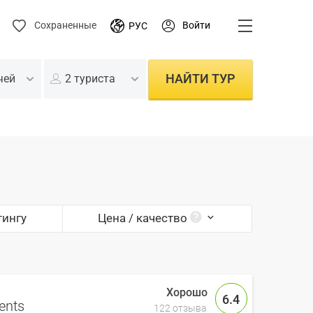
Войти
Сохраненные
РУС
НАЙТИ ТУР
чей
2 туриста
тингу
Цена / качество
6.4
ents
122 отзыва