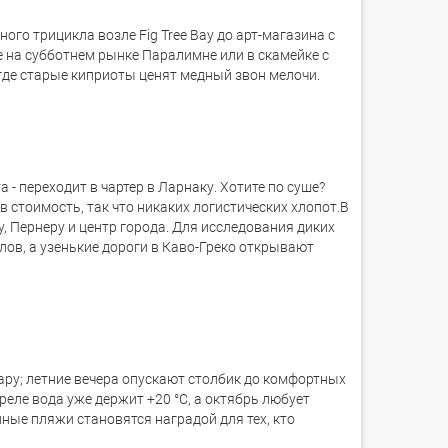
ого трицикла возле Fig Tree Bay до арт-магазина с
 на субботнем рынке Паралимне или в скамейке с
где старые киприоты ценят медный звон мелочи.
 переходит в чартер в Ларнаку. Хотите по суше?
 стоимость, так что никаких логистических хлопот.В
, Пернеру и центр города. Для исследования диких
лов, а узенькие дороги в Каво-Греко открывают
ару; летние вечера опускают столбик до комфортных
реле вода уже держит +20 °C, а октябрь любует
ные пляжи становятся наградой для тех, кто