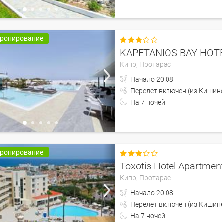
бронирование

KAPETANIOS BAY HOT
Кипр,
Протарас
Начало
20.08
Перелет включен (из 
На
7
ночей
бронирование

Toxotis Hotel Apartmen
Кипр,
Протарас
Начало
20.08
Перелет включен (из 
На
7
ночей