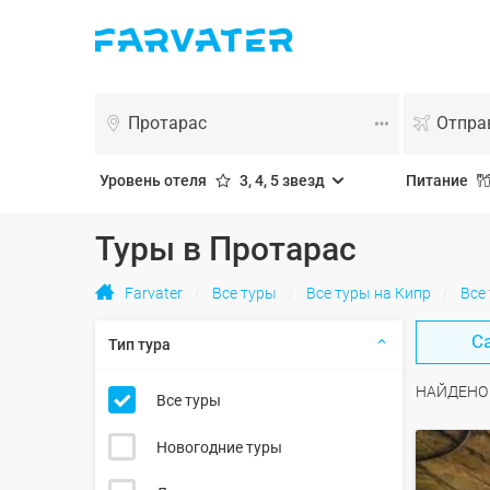
Протарас
Отпра
Уровень отеля
3, 4, 5 звезд
Питание
Туры в Протарас
Farvater
Все туры
Все туры на Кипр
Все
С
Тип тура
НАЙДЕН
Все туры
Новогодние туры