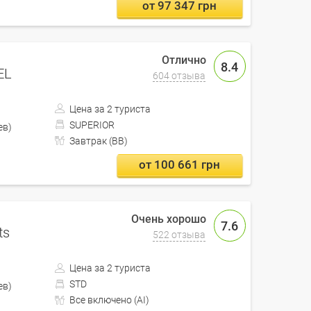
от 97 347 грн
8.4
EL
604 отзыва
Цена за 2 туриста
SUPERIOR
Кишинев)
Завтрак (BB)
от 100 661 грн
7.6
ts
522 отзыва
Цена за 2 туриста
STD
Кишинев)
Все включено (AI)