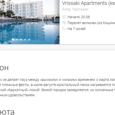
Vrissaki Apartments (
Кипр,
Протарас
Начало
20.08
Перелет включен (из 
На
7
ночей
он
с не делает пауз между «высоким» и «низким» временем: с марта л
т пляжные фесты, в июле-августе кристальный песок нагревается п
ихий «бархатный» покой. Зимой городок замедляется, но солнечные
ным удовольствием.
юта