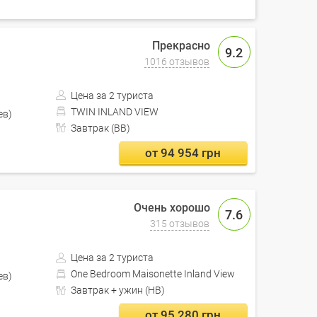
9.2
1016 отзывов
Цена за 2 туриста
TWIN INLAND VIEW
Кишинев)
Завтрак (BB)
от 94 954 грн
7.6
315 отзывов
Цена за 2 туриста
One Bedroom Maisonette Inland View
Кишинев)
Завтрак + ужин (HB)
от 95 280 грн