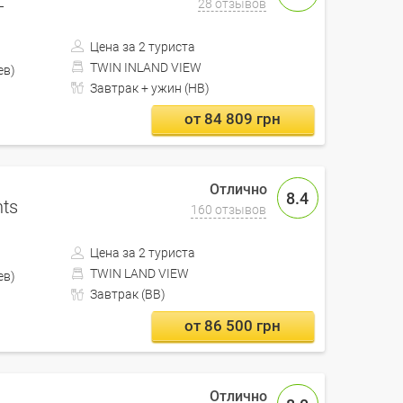
L
28 отзывов
Цена за 2 туриста
TWIN INLAND VIEW
Кишинев)
Завтрак + ужин (HB)
от 84 809 грн
8.4
nts
160 отзывов
Цена за 2 туриста
TWIN LAND VIEW
Кишинев)
Завтрак (BB)
от 86 500 грн