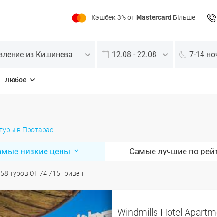
Кэшбек 3% от
Mastercard
Більше
вление из Кишинева
12.08 - 22.08
7-14 но
Любое
 туры в Протарас
амые низкие цены
Самые лучшие по рей
О
58
туров
ОТ
74 715
гривен
Windmills Hotel Apartm