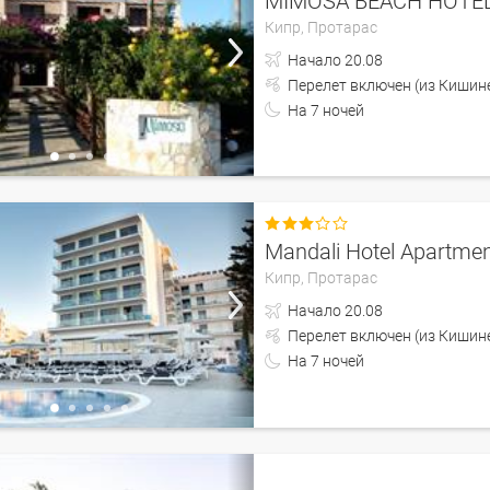
MIMOSA BEACH HOTE
Кипр,
Протарас
Начало
20.08
Перелет включен (из 
На
7
ночей

Mandali Hotel Apartme
Кипр,
Протарас
Начало
20.08
Перелет включен (из 
На
7
ночей