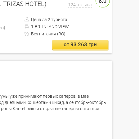
8.0
ex. TRIZAS HOTEL)
124 отзыва
Цена за 2 туриста
1-BR. INLAND VIEW
Кишинев)
Без питания (RO)
от 93 263 грн
агуны уже принимают первых саперов, в мае
од дневными концертами цикад, а сентябрь-октябрь
 тропы Каво-Греко и открытые таверны остаются