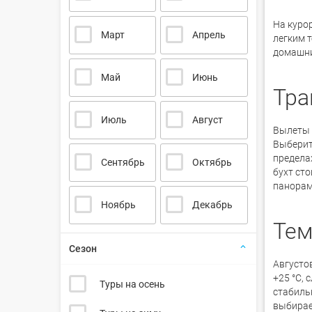
На курор
Март
Апрель
легким 
домашни
Май
Июнь
Тра
Июль
Август
Вылеты 
Выберите
пределах
Сентябрь
Октябрь
бухт сто
панорам
Ноябрь
Декабрь
Тем
Сезон
Августо
+25 °C, 
Туры на осень
стабиль
выбирае