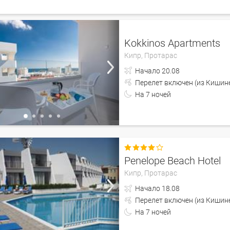
Kokkinos Apartments
Кипр,
Протарас
Начало
20.08
Перелет включен (из 
На
7
ночей

Penelope Beach Hotel
Кипр,
Протарас
Начало
18.08
Перелет включен (из 
На
7
ночей