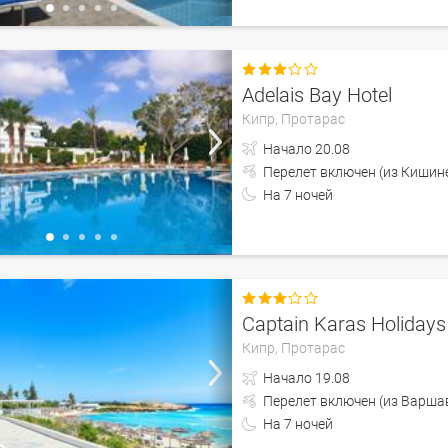

Adelais Bay Hotel
Кипр,
Протарас
Начало
20.08
Перелет включен (из 
На
7
ночей

Captain Karas Holiday
Кипр,
Протарас
Начало
19.08
Перелет включен (из 
На
7
ночей