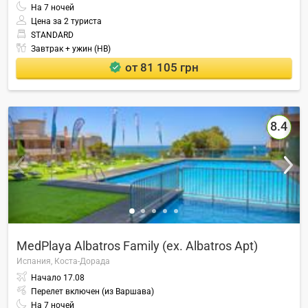
На
7
ночей
Цена за 2 туриста
STANDARD
Завтрак + ужин (HB)
от 81 105 грн
8.4
MedPlaya Albatros Family (ex. Albatros Apt)
Испания,
Коста-Дорада
Начало
17.08
Перелет включен (из Варшава)
На
7
ночей