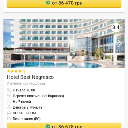
от 86 470 грн
8.4

Hotel Best Negresco
Испания,
Коста-Дорада
Начало
16.08
Перелет включен (из Варшава)
На
7
ночей
Цена за 2 туриста
DOUBLE ROOM
Без питания (RO)
от 86 678 грн