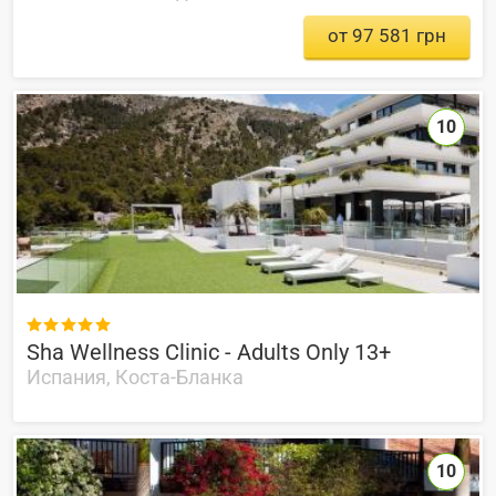
от 97 581 грн
10

Sha Wellness Clinic - Adults Only 13+
Испания, Коста-Бланка
10