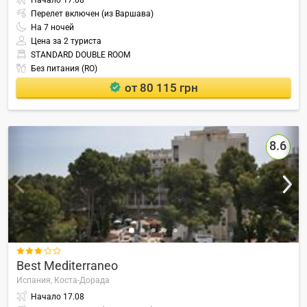
Начало
17.08
Перелет включен (из Варшава)
На
7
ночей
Цена за 2 туриста
STANDARD DOUBLE ROOM
Без питания (RO)
от 80 115 грн
8.6

Best Mediterraneo
Испания,
Коста-Дорада
Начало
17.08