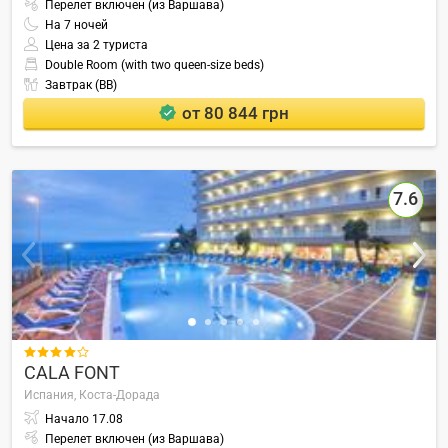
Перелет включен (из Варшава)
На
7
ночей
Цена за 2 туриста
Double Room (with two queen-size beds)
Завтрак (BB)
от 80 844 грн
7.6

CALA FONT
Испания,
Коста-Дорада
Начало
17.08
Перелет включен (из Варшава)