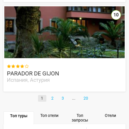
10

PARADOR DE GIJON
Испания, Астурия
1
2
3
20
Топ отели
Топ
Отели
Топ туры
запросы