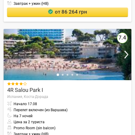
Завтрак + ужин (HB)
от 86 264 грн
7.4

4R Salou Park I
Испания,
Коста-Дорада
Начало
17.08
Перелет включен (из Варшава)
На
7
ночей
Цена за 2 туриста
Promo Room (sin balcon)
Завтрак + ужин (HB)