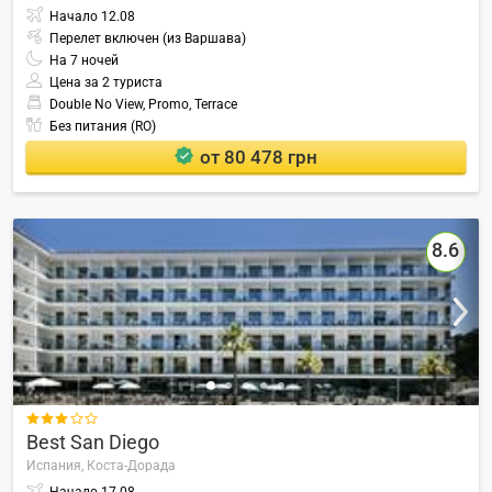
Начало
12.08
Перелет включен (из Варшава)
На
7
ночей
Цена за 2 туриста
Double No View, Promo, Terrace
Без питания (RO)
от 80 478 грн
8.6

Best San Diego
Испания,
Коста-Дорада