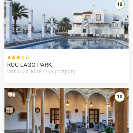
10

ROC LAGO PARK
Испания, Майорка (остров)
10