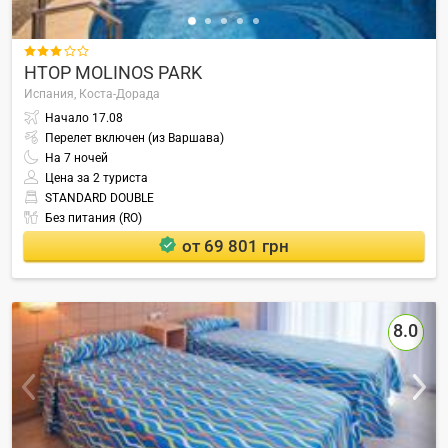

HTOP MOLINOS PARK
Испания,
Коста-Дорада
Начало
17.08
Перелет включен (из Варшава)
На
7
ночей
Цена за 2 туриста
STANDARD DOUBLE
Без питания (RO)
от 69 801 грн
8.0