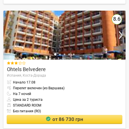
8.6

Ohtels Belvedere
Испания,
Коста-Дорада
Начало
17.08
Перелет включен (из Варшава)
На
7
ночей
Цена за 2 туриста
STANDARD ROOM
Без питания (RO)
от 86 730 грн