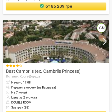
от 86 209 грн
7.6

Best Cambrils (ex. Cambrils Princess)
Испания,
Коста-Дорада
Начало
17.08
Перелет включен (из Варшава)
На
7
ночей
Цена за 2 туриста
DOUBLE ROOM
Завтрак (BB)