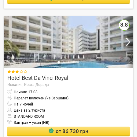
8.8

Hotel Best Da Vinci Royal
Испания,
Коста-Дорада
Начало
17.08
Перелет включен (из Варшава)
На
7
ночей
Цена за 2 туриста
STANDARD ROOM
Завтрак + ужин (HB)
от 86 730 грн