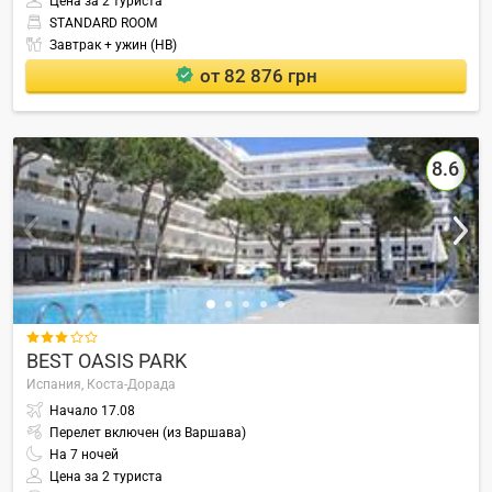
Цена за 2 туриста
STANDARD ROOM
Завтрак + ужин (HB)
от 82 876 грн
8.6

BEST OASIS PARK
Испания,
Коста-Дорада
Начало
17.08
Перелет включен (из Варшава)
На
7
ночей
Цена за 2 туриста