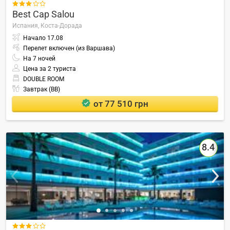

Best Cap Salou
Испания,
Коста-Дорада
Начало
17.08
Перелет включен (из Варшава)
На
7
ночей
Цена за 2 туриста
DOUBLE ROOM
Завтрак (BB)
от 77 510 грн
8.4
