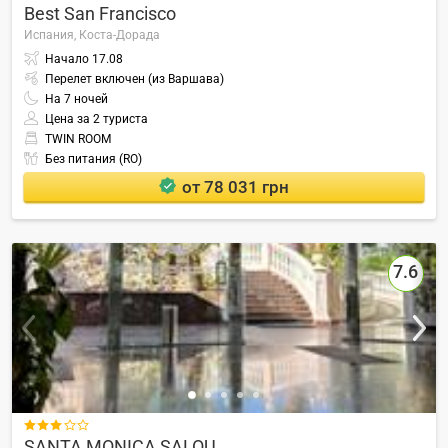
Best San Francisco
Испания,
Коста-Дорада
Начало
17.08
Перелет включен (из Варшава)
На
7
ночей
Цена за 2 туриста
TWIN ROOM
Без питания (RO)
от 78 031 грн
7.6

SANTA MONICA SALOU