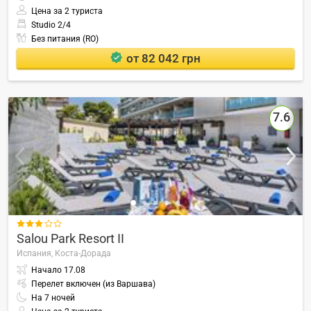
Цена за 2 туриста
Studio 2/4
Без питания (RO)
от 82 042 грн
7.6

Salou Park Resort II
Испания,
Коста-Дорада
Начало
17.08
Перелет включен (из Варшава)
На
7
ночей