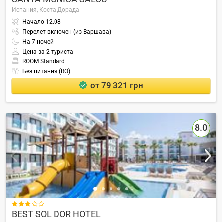
Испания,
Коста-Дорада
Начало
12.08
Перелет включен (из Варшава)
На
7
ночей
Цена за 2 туриста
ROOM Standard
Без питания (RO)
от 79 321 грн
8.0

BEST SOL DOR HOTEL