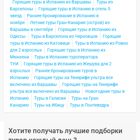
Горящие туры в Испанию из Варшавы
Туры из
Барселоны
Горящие туры в Испанию в отель 5
звезд
Раннее бронирование в Испанию в
ноябре
Летние туры Гран-Канария (остров) из
Варшавы в сентябре
Горящие туры в Испанию из
Одессы
Туры в Барселона из Черновцов
Горящие
туры в Испанию из Катовице
Туры в Испанию из Ровно
для 2 взрослых
Горящие туры в Испанию из
Мюнхена
Туры в Испанию туроператора
ТУИ
Горящие туры в Испанию из Жешува для 2
взрослых
Раннее бронирование туров в
Испанию
Горящие туры на Тенерифе ультра все
включено из Варшавы
Горящие туры на Тенерифе
ультра все включено из Варшавы
Новогодние туры в
Испанию
Туры в Галисия
Туры на Гран
Канарию
Туры на Ибицу
Туры в Понтеведра
Хотите получать лучшие подборки