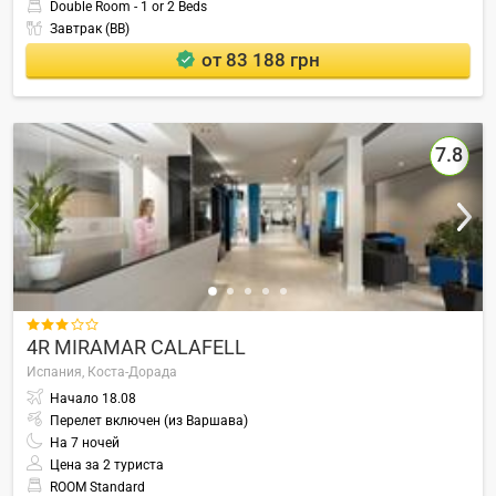
Double Room - 1 or 2 Beds
Завтрак (BB)
от 83 188 грн
7.8

4R MIRAMAR CALAFELL
Испания,
Коста-Дорада
Начало
18.08
Перелет включен (из Варшава)
На
7
ночей
Цена за 2 туриста
ROOM Standard