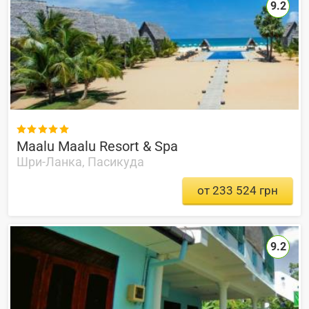
9.2

Maalu Maalu Resort & Spa
Шри-Ланка, Пасикуда
от 233 524 грн
9.2