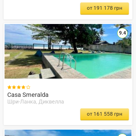
от 191 178 грн
9.4

Casa Smeralda
Шри-Ланка, Диквелла
от 161 558 грн