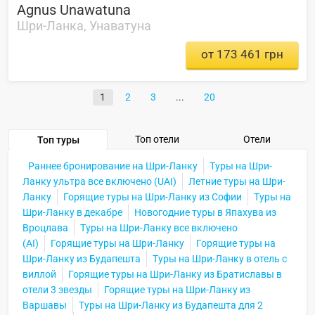
Agnus Unawatuna
Шри-Ланка, Унаватуна
от 173 461 грн
1
2
3
20
Топ отели
Отели
Топ туры
Раннее бронирование на Шри-Ланку
Туры на Шри-
Ланку ультра все включено (UAI)
Летние туры на Шри-
Ланку
Горящие туры на Шри-Ланку из Софии
Туры на
Шри-Ланку в декабре
Новогодние туры в Япахува из
Вроцлава
Туры на Шри-Ланку все включено
(AI)
Горящие туры на Шри-Ланку
Горящие туры на
Шри-Ланку из Будапешта
Туры на Шри-Ланку в отель с
виллой
Горящие туры на Шри-Ланку из Братиславы в
отели 3 звезды
Горящие туры на Шри-Ланку из
Варшавы
Туры на Шри-Ланку из Будапешта для 2