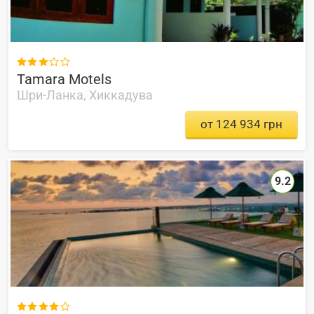

Tamara Motels
Шри-Ланка, Хиккадува
от 124 934 грн
9.2
