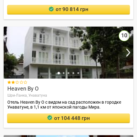
от 90 814 грн
10

Heaven By O
Шри-Ланка,
Унаватуна
Отель Heaven By O с видом на сад расположен в городке
Унаватуне, в 1,1 км от японской пагоды Мира.
от 104 448 грн