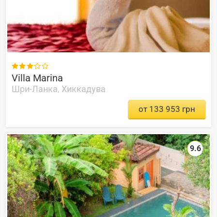

Villa Marina
Шри-Ланка, Хиккадува
от 133 953 грн
9.6