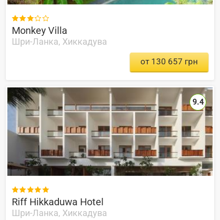

Monkey Villa
Шри-Ланка, Хиккадува
от 130 657 грн
9.4

Riff Hikkaduwa Hotel
Шри-Ланка, Хиккадува