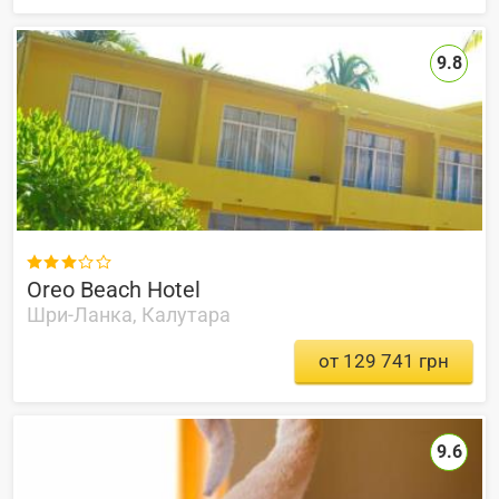
9.8

Oreo Beach Hotel
Шри-Ланка, Калутара
от 129 741 грн
9.6