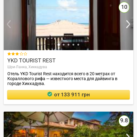
10

YKD TOURIST REST
Шри-Ланка,
Хиккадува
Отель YKD Tourist Rest находится всего в 20 метрах от
Кораллового рифа — известного места для дайвинга в
городе Хиккадува.
от 133 911 грн
9.8