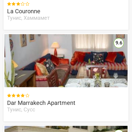

La Couronne
Тунис, Хаммамет
9.6

Dar Marrakech Apartment
Тунис, Сусс