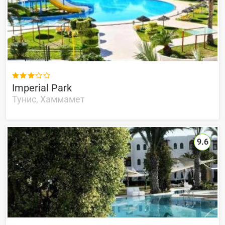

Imperial Park
Тунис, Хаммамет
9.6