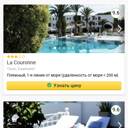
9.6

La Couronne
Тунис,
Хаммамет
Пляжный, 1-я линия от моря (удаленность от моря < 200 м)
Узнать цену
9.6