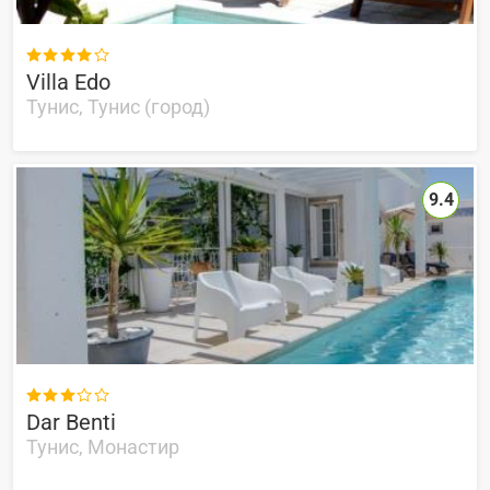

Villa Edo
Тунис, Тунис (город)
9.4

Dar Benti
Тунис, Монастир