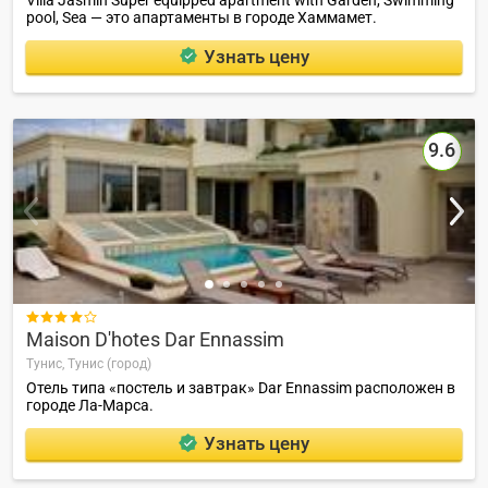
Villa Jasmin Super equipped apartment with Garden, Swimming
pool, Sea — это апартаменты в городе Хаммамет.
Узнать цену
9.6

Maison D'hotes Dar Ennassim
Тунис,
Тунис (город)
Отель типа «постель и завтрак» Dar Ennassim расположен в
городе Ла-Марса.
Узнать цену