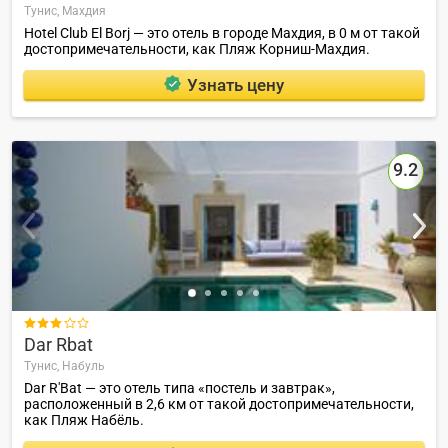
Тунис,
Махдия
Hotel Club El Borj — это отель в городе Махдия, в 0 м от такой
достопримечательности, как Пляж Корниш-Махдия.
Узнать цену
9.2

Dar Rbat
Тунис,
Набуль
Dar R'Bat — это отель типа «постель и завтрак»,
расположенный в 2,6 км от такой достопримечательности,
как Пляж Набёль.