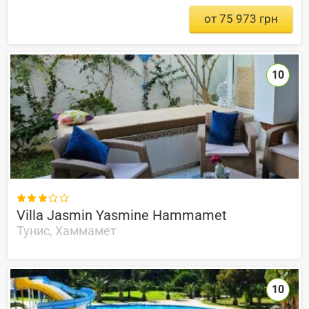
от 75 973 грн
10

Villa Jasmin Yasmine Hammamet
Тунис, Хаммамет
10