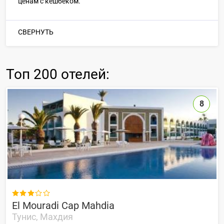
ценам с кешбеком.
СВЕРНУТЬ
Топ
200 отелей
:
8

El Mouradi Cap Mahdia
Тунис, Махдия