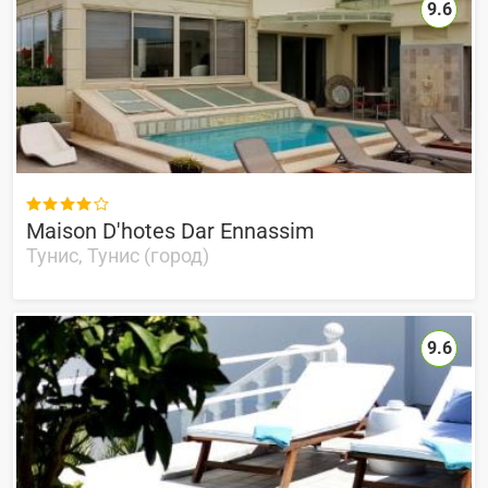
9.6

Maison D'hotes Dar Ennassim
Тунис, Тунис (город)
9.6