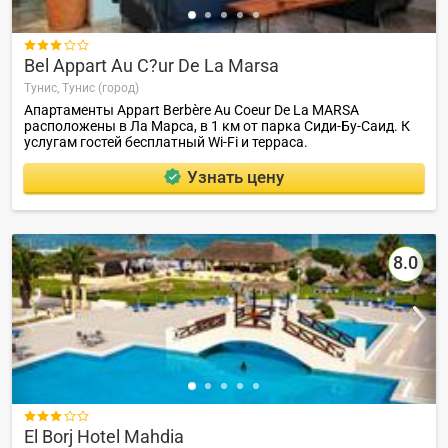

Bel Appart Au C?ur De La Marsa
Тунис,
Тунис (город)
Апартаменты Appart Berbère Au Coeur De La MARSA
расположены в Ла Марса, в 1 км от парка Сиди-Бу-Саид. К
услугам гостей бесплатный Wi-Fi и терраса.
Узнать цену
8.0

El Borj Hotel Mahdia