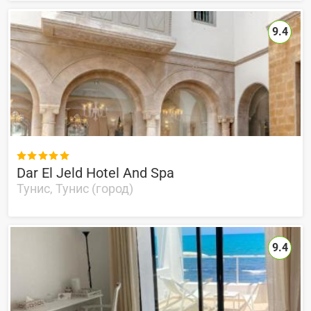
9.4

Dar El Jeld Hotel And Spa
Тунис, Тунис (город)
9.4