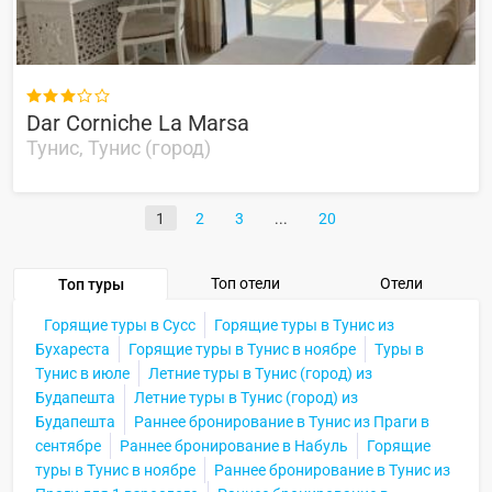

Dar Corniche La Marsa
Тунис, Тунис (город)
1
2
3
20
Топ отели
Отели
Топ туры
Горящие туры в Сусс
Горящие туры в Тунис из
Бухареста
Горящие туры в Тунис в ноябре
Туры в
Тунис в июле
Летние туры в Тунис (город) из
Будапешта
Летние туры в Тунис (город) из
Будапешта
Раннее бронирование в Тунис из Праги в
сентябре
Раннее бронирование в Набуль
Горящие
туры в Тунис в ноябре
Раннее бронирование в Тунис из