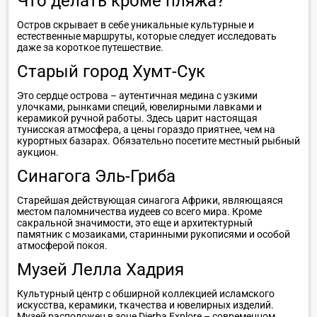
Что делать кроме пляжа?
Остров скрывает в себе уникальные культурные и
естественные маршруты, которые следует исследовать
даже за короткое путешествие.
Старый город Хумт-Сук
Это сердце острова – аутентичная медина с узкими
улочками, рынками специй, ювелирными лавками и
керамикой ручной работы. Здесь царит настоящая
тунисская атмосфера, а цены гораздо приятнее, чем на
курортных базарах. Обязательно посетите местный рыбный
аукцион.
Синагога Эль-Гриба
Старейшая действующая синагога Африки, являющаяся
местом паломничества иудеев со всего мира. Кроме
сакральной значимости, это еще и архитектурный
памятник с мозаиками, старинными рукописями и особой
атмосферой покоя.
Музей Лелла Хадрия
Культурный центр с обширной коллекцией исламского
искусства, керамики, ткачества и ювелирных изделий.
Музей расположен в зоне Djerba Explore – современном