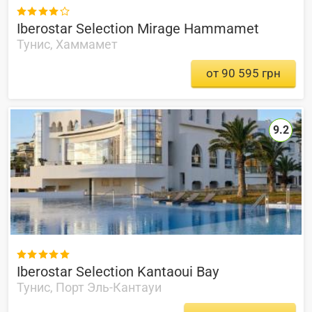

Iberostar Selection Mirage Hammamet
Тунис, Хаммамет
от 90 595 грн
9.2

Iberostar Selection Kantaoui Bay
Тунис, Порт Эль-Кантауи