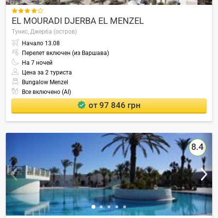

EL MOURADI DJERBA EL MENZEL
Тунис,
Джерба (остров)
Начало
13.08
Перелет включен (из Варшава)
На
7
ночей
Цена за 2 туриста
Bungalow Menzel
Все включено (AI)
от 97 846 грн
8.4