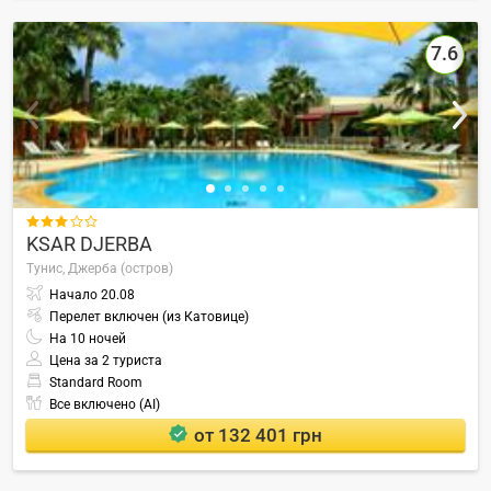
7.6

KSAR DJERBA
Тунис,
Джерба (остров)
Начало
20.08
Перелет включен (из Катовице)
На
10
ночей
Цена за 2 туриста
Standard Room
Все включено (AI)
от 132 401 грн