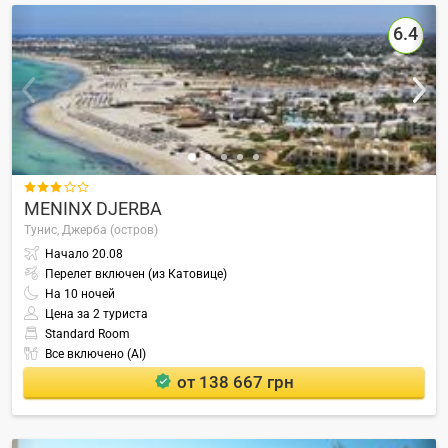
6.4

MENINX DJERBA
Тунис,
Джерба (остров)
Начало
20.08
Перелет включен (из Катовице)
На
10
ночей
Цена за 2 туриста
Standard Room
Все включено (AI)
от 138 667 грн