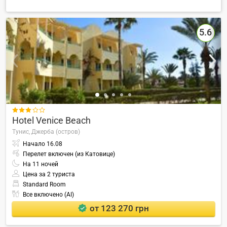
5.6

Hotel Venice Beach
Тунис,
Джерба (остров)
Начало
16.08
Перелет включен (из Катовице)
На
11
ночей
Цена за 2 туриста
Standard Room
Все включено (AI)
от 123 270 грн