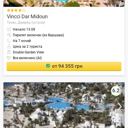

Vincci Dar Midoun
Тунис,
Джерба (остров)
Начало
13.08
Перелет включен (из Варшава)
На
7
ночей
Цена за 2 туриста
Double Garden View
Все включено (AI)
от 94 355 грн
6.2