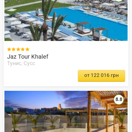

Jaz Tour Khalef
Тунис, Сусс
от 122 016 грн
8.8