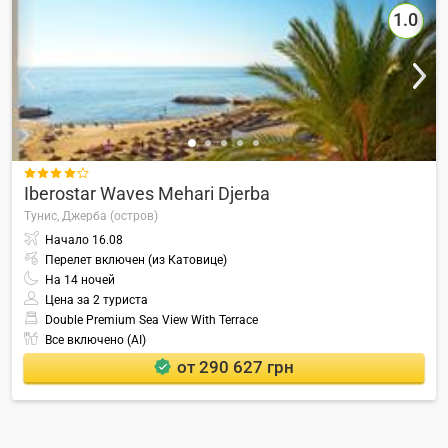
1.0

Iberostar Waves Mehari Djerba
Тунис,
Джерба (остров)
Начало
16.08
Перелет включен (из Катовице)
На
14
ночей
Цена за 2 туриста
Double Premium Sea View With Terrace
Все включено (AI)
от 290 627 грн