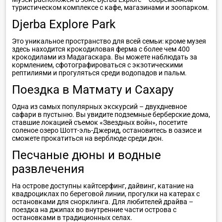
туристическом комплексе с кафе, магазинами и зоопарком.
Djerba Explore Park
Это уникальное пространство для всей семьи: кроме музея
здесь находится крокодиловая ферма с более чем 400
крокодилами из Мадагаскара. Вы можете наблюдать за
кормлением, сфотографироваться с экзотическими
рептилиями и прогуляться среди водопадов и пальм.
Поездка в Матмату и Сахару
Одна из самых популярных экскурсий – двухдневное
сафари в пустыню. Вы увидите подземные берберские дома,
ставшие локацией съемок «Звездных войн», посетите
соленое озеро Шотт-эль-Джерид, остановитесь в оазисе и
сможете прокатиться на верблюде среди дюн.
Песчаные дюны и водные
развлечения
На острове доступны кайтсерфинг, дайвинг, катание на
квадроциклах по береговой линии, прогулки на катерах с
остановками для снорклинга. Для любителей драйва –
поездка на джипах во внутренние части острова с
остановками в традиционных селах.