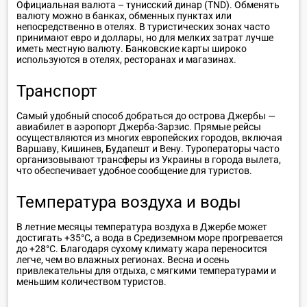
Официальная валюта – тунисский динар (TND). Обменять
валюту можно в банках, обменных пунктах или
непосредственно в отелях. В туристических зонах часто
принимают евро и доллары, но для мелких затрат лучше
иметь местную валюту. Банковские карты широко
используются в отелях, ресторанах и магазинах.
Транспорт
Самый удобный способ добраться до острова Джербы —
авиабилет в аэропорт Джерба-Зарзис. Прямые рейсы
осуществляются из многих европейских городов, включая
Варшаву, Кишинев, Будапешт и Вену. Туроператоры часто
организовывают трансферы из Украины в города вылета,
что обеспечивает удобное сообщение для туристов.
Температура воздуха и воды
В летние месяцы температура воздуха в Джербе может
достигать +35°C, а вода в Средиземном море прогревается
до +28°C. Благодаря сухому климату жара переносится
легче, чем во влажных регионах. Весна и осень
привлекательны для отдыха, с мягкими температурами и
меньшим количеством туристов.