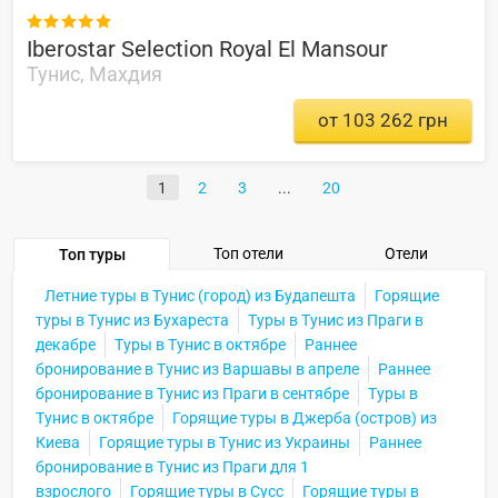

Iberostar Selection Royal El Mansour
Тунис, Махдия
от 103 262 грн
1
2
3
20
Топ отели
Отели
Топ туры
Летние туры в Тунис (город) из Будапешта
Горящие
туры в Тунис из Бухареста
Туры в Тунис из Праги в
декабре
Туры в Тунис в октябре
Раннее
бронирование в Тунис из Варшавы в апреле
Раннее
бронирование в Тунис из Праги в сентябре
Туры в
Тунис в октябре
Горящие туры в Джерба (остров) из
Киева
Горящие туры в Тунис из Украины
Раннее
бронирование в Тунис из Праги для 1
взрослого
Горящие туры в Сусс
Горящие туры в