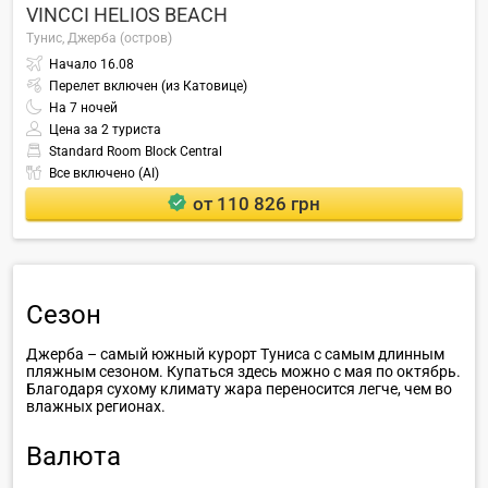
VINCCI HELIOS BEACH
Тунис,
Джерба (остров)
Начало
16.08
Перелет включен (из Катовице)
На
7
ночей
Цена за 2 туриста
Standard Room Block Central
Все включено (AI)
от 110 826 грн
Сезон
Джерба – самый южный курорт Туниса с самым длинным
пляжным сезоном. Купаться здесь можно с мая по октябрь.
Благодаря сухому климату жара переносится легче, чем во
влажных регионах.
Валюта