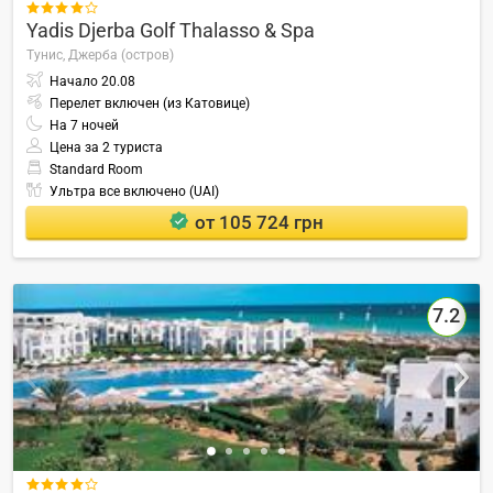

Yadis Djerba Golf Thalasso & Spa
Тунис,
Джерба (остров)
Начало
20.08
Перелет включен (из Катовице)
На
7
ночей
Цена за 2 туриста
Standard Room
Ультра все включено (UAI)
от 105 724 грн
7.2
