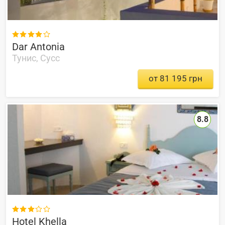

Dar Antonia
Тунис, Сусс
от 81 195 грн
8.8

Hotel Khella