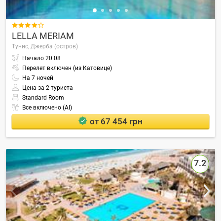

LELLA MERIAM
Тунис,
Джерба (остров)
Начало
20.08
Перелет включен (из Катовице)
На
7
ночей
Цена за 2 туриста
Standard Room
Все включено (AI)
от 67 454 грн
7.2