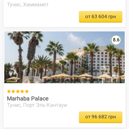
Тунис, Хаммамет
от 63 604 грн
8.6

Marhaba Palace
Тунис, Порт Эль-Кантауи
от 96 682 грн