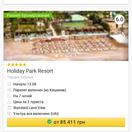
Раннее бронирование
6.0

Holiday Park Resort
Турция,
Аланья
Начало
13.08
Перелет включен (из Кишинев)
На
7
ночей
Цена за 2 туриста
Standard Land View
Ультра все включено (UAI)
от 85 411 грн