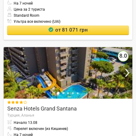
На
7
ночей
Цена за 2 туриста
Standard Room
Ультра все включено (UAI)
от 81 071 грн
8.0

Senza Hotels Grand Santana
Турция,
Аланья
Начало
13.08
Перелет включен (из Кишинев)
На
7
ночей