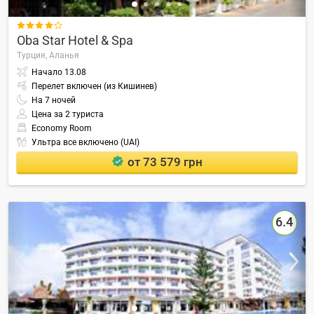

Oba Star Hotel & Spa
Турция,
Аланья
Начало
13.08
Перелет включен (из Кишинев)
На
7
ночей
Цена за 2 туриста
Economy Room
Ультра все включено (UAI)
от 73 579 грн
6.4