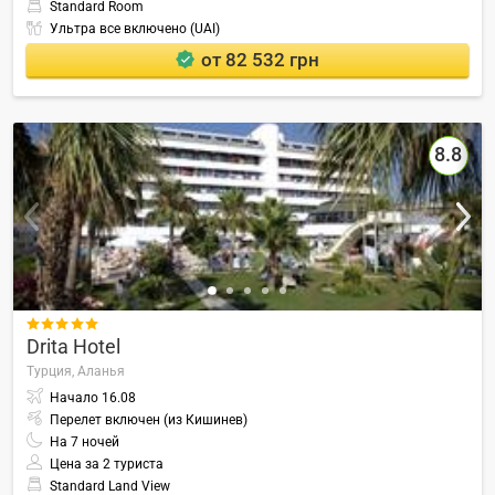
Standard Room
Ультра все включено (UAI)
от 82 532 грн
8.8

Drita Hotel
Турция,
Аланья
Начало
16.08
Перелет включен (из Кишинев)
На
7
ночей
Цена за 2 туриста
Standard Land View