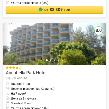
Ультра все включено (UAI)
от 83 809 грн
8.0

Annabella Park Hotel
Турция,
Аланья
Начало
11.08
Перелет включен (из Кишинев)
На
7
ночей
Цена за 2 туриста
Standard Room
Ультра все включено (UAI)