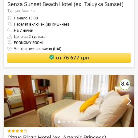
Senza Sunset Beach Hotel (ex. Taluyka Sunset)
Турция,
Аланья
Начало
13.08
Перелет включен (из Кишинев)
На
7
ночей
Цена за 2 туриста
ECONOMY ROOM
Ультра все включено (UAI)
от 76 677 грн
8.4

Citrus Plaza Hotel (ex. Artemis Princess)