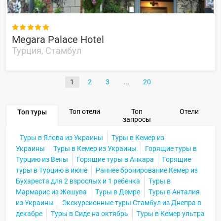

Megara Palace Hotel
Турция, Стамбул
1
2
3
20
Топ отели
Топ
Отели
Топ туры
запросы
Туры в Ялова из Украины
Туры в Кемер из
Украины
Туры в Кемер из Украины
Горящие туры в
Турцию из Вены
Горящие туры в Анкара
Горящие
туры в Турцию в июне
Раннее бронирование Кемер из
Бухареста для 2 взрослых и 1 ребенка
Туры в
Мармарис из Жешува
Туры в Демре
Туры в Анталия
из Украины
Экскурсионные туры Стамбул из Днепра в
декабре
Туры в Сиде на октябрь
Туры в Кемер ультра