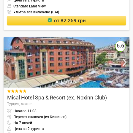
Цена за 2 туриста
Standard Land View
Ультра все включено (UAI)
от 82 259 грн
6.6

Misal Hotel Spa & Resort (ex. Noxinn Club)
Турция,
Аланья
Начало
11.08
Перелет включен (из Кишинев)
На
7
ночей
Цена за 2 туриста