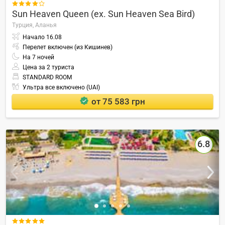

Sun Heaven Queen (ex. Sun Heaven Sea Bird)
Турция,
Аланья
Начало
16.08
Перелет включен (из Кишинев)
На
7
ночей
Цена за 2 туриста
STANDARD ROOM
Ультра все включено (UAI)
от 75 583 грн
6.8
