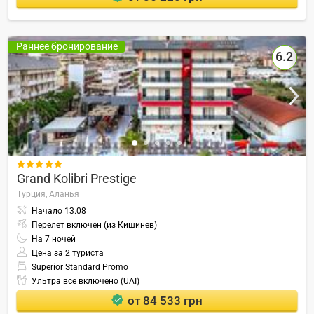
Раннее бронирование
6.2

Grand Kolibri Prestige
Турция,
Аланья
Начало
13.08
Перелет включен (из Кишинев)
На
7
ночей
Цена за 2 туриста
Superior Standard Promo
Ультра все включено (UAI)
от 84 533 грн