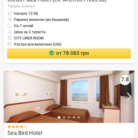
Турция,
Аланья
Начало
12.08
Перелет включен (из Кишинев)
На
7
ночей
Цена за 2 туриста
CITY LINER ROOM
Ультра все включено (UAI)
от 78 083 грн
7.8

Sea Bird Hotel