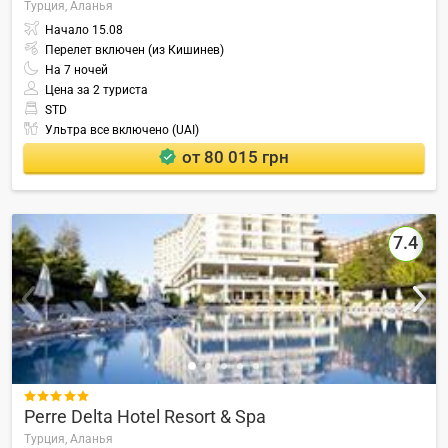
Турция,
Аланья
Начало
15.08
Перелет включен (из Кишинев)
На
7
ночей
Цена за 2 туриста
STD
Ультра все включено (UAI)
от 80 015 грн
7.4

Perre Delta Hotel Resort & Spa
Турция,
Аланья