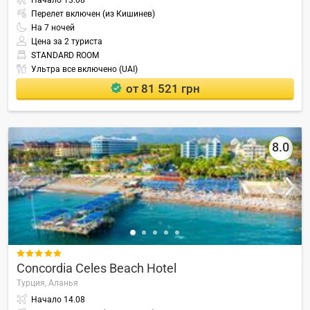
Начало
13.08
Перелет включен (из Кишинев)
На
7
ночей
Цена за 2 туриста
STANDARD ROOM
Ультра все включено (UAI)
от 81 521 грн
8.0

Concordia Celes Beach Hotel
Турция,
Аланья
Начало
14.08