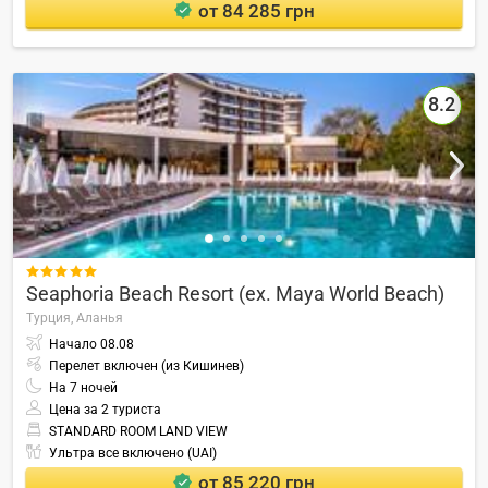
от 84 285 грн
8.2

Seaphoria Beach Resort (ex. Maya World Beach)
Турция,
Аланья
Начало
08.08
Перелет включен (из Кишинев)
На
7
ночей
Цена за 2 туриста
STANDARD ROOM LAND VIEW
Ультра все включено (UAI)
от 85 220 грн