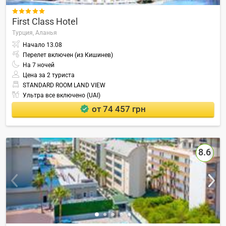

First Class Hotel
Турция,
Аланья
Начало
13.08
Перелет включен (из Кишинев)
На
7
ночей
Цена за 2 туриста
STANDARD ROOM LAND VIEW
Ультра все включено (UAI)
от 74 457 грн
8.6