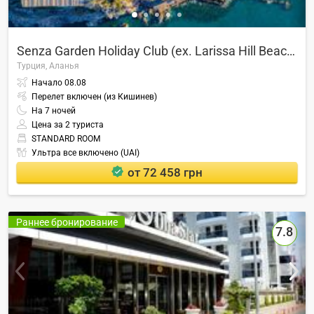
Senza Garden Holiday Club (ex. Larissa Hill Beach)
Турция,
Аланья
Начало
08.08
Перелет включен (из Кишинев)
На
7
ночей
Цена за 2 туриста
STANDARD ROOM
Ультра все включено (UAI)
от 72 458 грн
Раннее бронирование
7.8