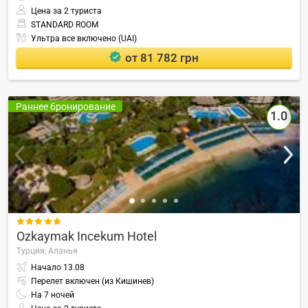
Цена за 2 туриста
STANDARD ROOM
Ультра все включено (UAI)
от 81 782 грн
Раннее бронирование
1.0

Ozkaymak Incekum Hotel
Турция,
Аланья
Начало
13.08
Перелет включен (из Кишинев)
На
7
ночей