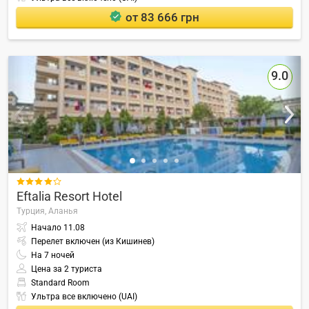
от 83 666 грн
9.0

Eftalia Resort Hotel
Турция,
Аланья
Начало
11.08
Перелет включен (из Кишинев)
На
7
ночей
Цена за 2 туриста
Standard Room
Ультра все включено (UAI)