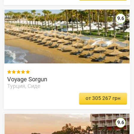
9.6

Voyage Sorgun
Турция, Сиде
от 305 267 грн
9.6