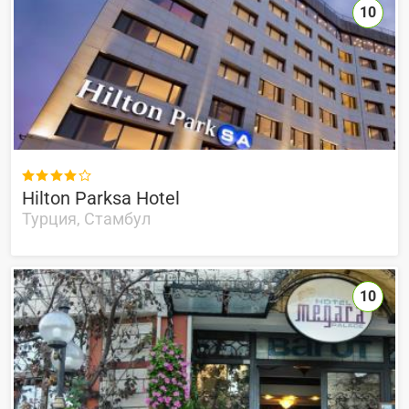
10

Hilton Parksa Hotel
Турция, Стамбул
10