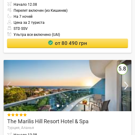
Начало
12.08
Перелет включен (из Кишинев)
На
7
ночей
Цена за 2 туриста
STD SSV
Ультра все включено (UAI)
от 80 490 грн
5.8

The Marilis Hill Resort Hotel & Spa
Турция,
Аланья