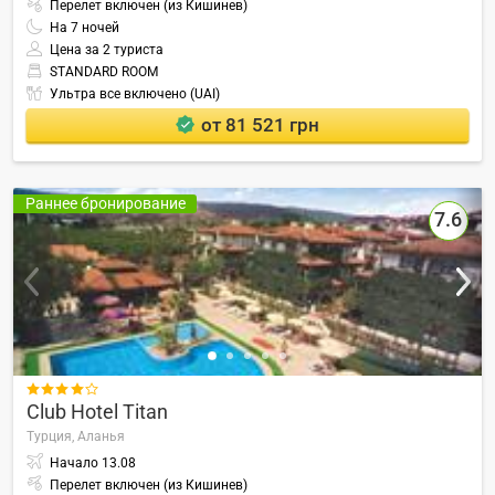
Перелет включен (из Кишинев)
На
7
ночей
Цена за 2 туриста
STANDARD ROOM
Ультра все включено (UAI)
от 81 521 грн
Раннее бронирование
7.6

Club Hotel Titan
Турция,
Аланья
Начало
13.08
Перелет включен (из Кишинев)