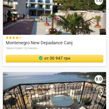
1.0

Montenegro New Depadance Canj
Черногория,
Сутоморе
от 30 947 грн
8.0