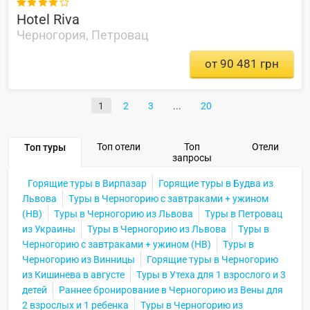

Hotel Riva
Черногория, Петровац
от 90 481 грн
1
2
3
20
Топ отели
Топ
Отели
Топ туры
запросы
Горящие туры в Вирпазар
Горящие туры в Будва из
Львова
Туры в Черногорию с завтраками + ужином
(HB)
Туры в Черногорию из Львова
Туры в Петровац
из Украины
Туры в Черногорию из Львова
Туры в
Черногорию с завтраками + ужином (HB)
Туры в
Черногорию из Винницы
Горящие туры в Черногорию
из Кишинева в августе
Туры в Утеха для 1 взрослого и 3
детей
Раннее бронирование в Черногорию из Вены для
2 взрослых и 1 ребенка
Туры в Черногорию из