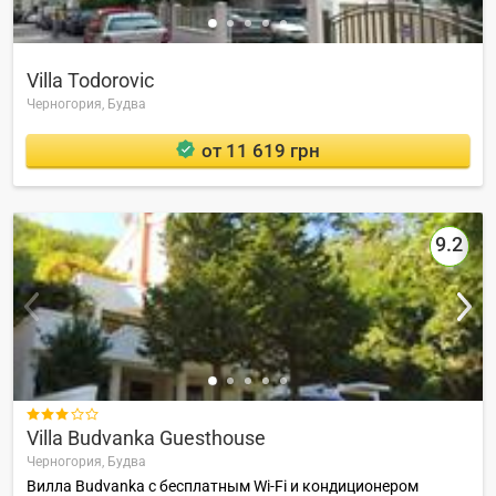
Villa Todorovic
Черногория,
Будва
от 11 619 грн
9.2

Villa Budvanka Guesthouse
Черногория,
Будва
Вилла Budvanka с бесплатным Wi-Fi и кондиционером