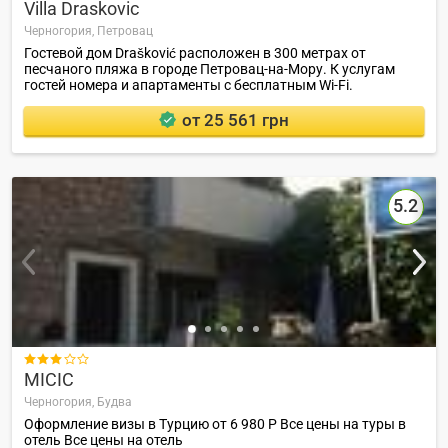
Villa Draskovic
Черногория,
Петровац
Гостевой дом Drašković расположен в 300 метрах от
песчаного пляжа в городе Петровац-на-Мору. К услугам
гостей номера и апартаменты с бесплатным Wi-Fi.
от 25 561 грн
5.2

MICIC
Черногория,
Будва
Оформление визы в Турцию от 6 980 Р Все цены на туры в
отель Все цены на отель