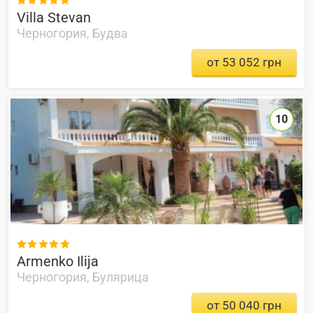

Villa Stevan
Черногория, Будва
от 53 052 грн
10

Armenko Ilija
Черногория, Булярица
от 50 040 грн