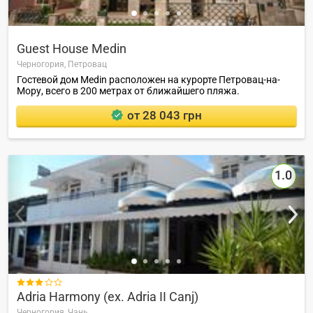
Guest House Medin
Черногория,
Петровац
Гостевой дом Medin расположен на курорте Петровац-на-
Мору, всего в 200 метрах от ближайшего пляжа.
от 28 043 грн
1.0

Adria Harmony (ex. Adria II Canj)
Черногория,
Чань