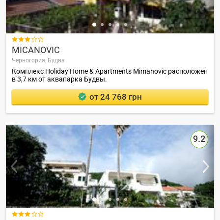

MICANOVIC
Черногория,
Будва
Комплекс Holiday Home & Apartments Mimanovic расположен
в 3,7 км от аквапарка Будвы.
от 24 768 грн
9.2
