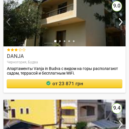
9.0

DANJA
Черногория,
Будва
Апартаменты Vanja in Budva с видом на горы располагают
садом, террасой и бесплатным WiFi.
от 23 871 грн
9.4