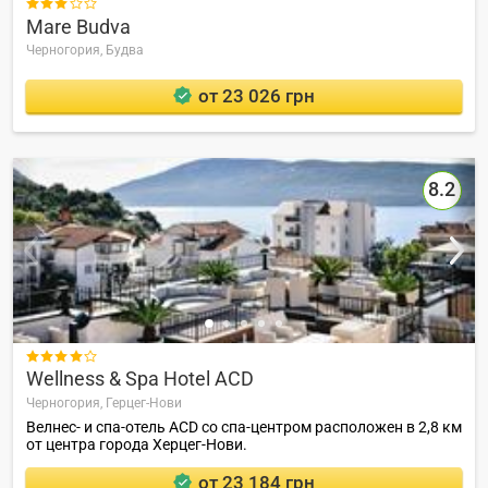

Mare Budva
Черногория,
Будва
от 23 026 грн
8.2

Wellness & Spa Hotel ACD
Черногория,
Герцег-Нови
Велнес- и спа-отель ACD со спа-центром расположен в 2,8 км
от центра города Херцег-Нови.
от 23 184 грн