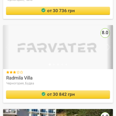
от 30 736 грн
8.0

Radmila Villa
Черногория,
Будва
от 30 842 грн