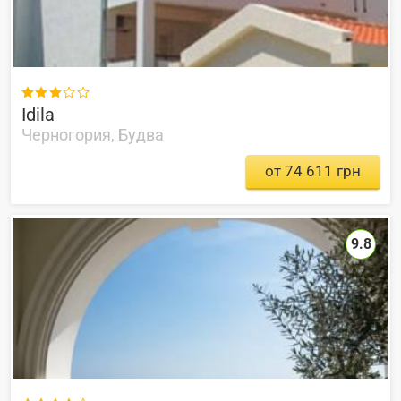

Idila
Черногория, Будва
от 74 611 грн
9.8