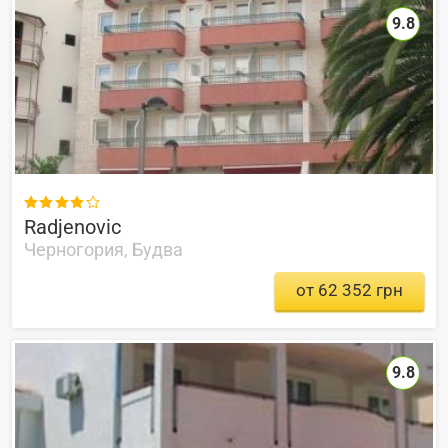
9.8

Radjenovic
Черногория, Будва
от 62 352 грн
9.8