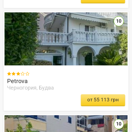
10

Petrova
Черногория, Будва
от 55 113 грн
10