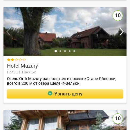
10

Hotel Mazury
Польша,
Гижицко
Отель Orlik Mazury расположен в поселке Старе-Яблонки,
всего в 200 м от озера Шеленг-Вельки.
Узнать цену
10