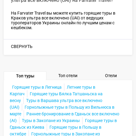
ультра все включено (UAI) на Farvater Travel?
На Farvater Travel вы можете купить горящие туры в
Краков ультра все включено (UAI) от ведущих
туроператоров Украины онлайн по лучшим ценам с
кешбеком.
СВЕРНУТЬ
Топ отели
Отели
Топ туры
Горящие туры в Легница
Летние туры в
Карпач
Горящие туры Бялка Татшаньска на
весну
Туры в Варшава ультра все включено
(UAI)
Горнолыжные туры в Польшу из Вильнюса в
марте
Раннее бронирование в Гданьск все включено
(AI)
Туры в Закопане из Украины
Горящие туры в
Гданьск из Киева
Горящие туры в Польшу в
октябре
Горнолыжные туры в Закопане из