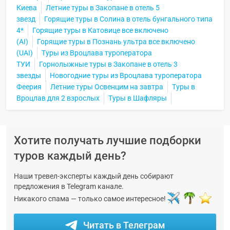
Киева
Летние туры в Закопане в отель 5
звезд
Горящие туры в Солина в отель бунгального типа
4*
Горящие туры в Катовице все включено
(AI)
Горящие туры в Познань ультра все включено
(UAI)
Туры из Вроцлава туроператора
ТУИ
Горнолыжные туры в Закопане в отель 3
звезды
Новогодние туры из Вроцлава туроператора
Феерия
Летние туры Освенцим на завтра
Туры в
Вроцлав для 2 взрослых
Туры в Шафляры
Хотите получать лучшие подборки
туров каждый день?
Наши тревел-эксперты каждый день собирают
предложения в Telegram канале.
Никакого спама — только самое интересное!
Читать в Телеграм