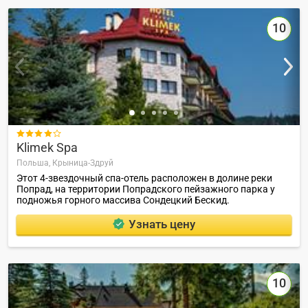
10

Klimek Spa
Польша,
Крыница-Здруй
Этот 4-звездочный спа-отель расположен в долине реки
Попрад, на территории Попрадского пейзажного парка у
подножья горного массива Сондецкий Бескид.
Узнать цену
10