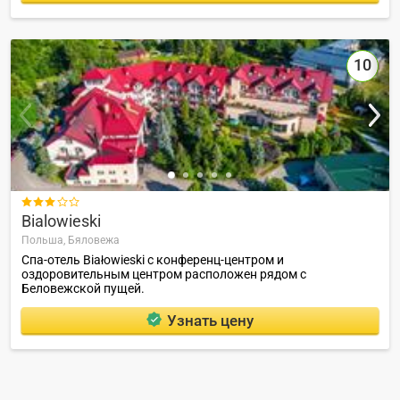
10

Bialowieski
Польша,
Бяловежа
Спа-отель Białowieski с конференц-центром и
оздоровительным центром расположен рядом с
Беловежской пущей.
Узнать цену