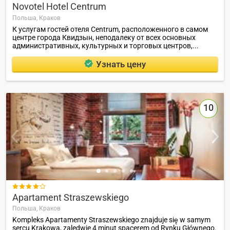
Novotel Hotel Centrum
Польша,
Краков
К услугам гостей отеля Centrum, расположенного в самом
центре города Квидзын, неподалеку от всех основных
административных, культурных и торговых центров,...
Узнать цену
10

Apartament Straszewskiego
Польша,
Краков
Kompleks Apartamenty Straszewskiego znajduje się w samym
sercu Krakowa, zaledwie 4 minut spacerem od Rynku Głównego.