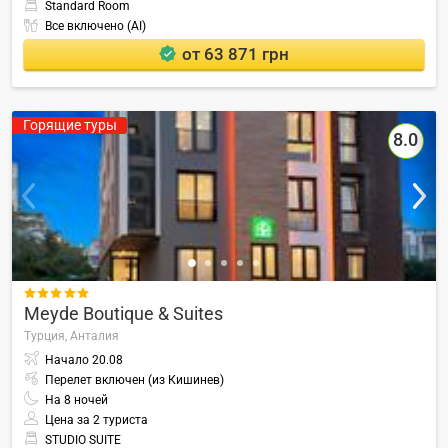
Standard Room
Все включено (AI)
от 63 871 грн
Горящие туры
8.0

Meyde Boutique & Suites
Турция,
Анталия
Начало
20.08
Перелет включен (из Кишинев)
На
8
ночей
Цена за 2 туриста
STUDIO SUITE