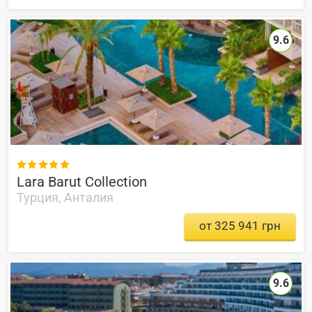
9.6

Lara Barut Collection
Турция, Анталия
от 325 941 грн
9.6