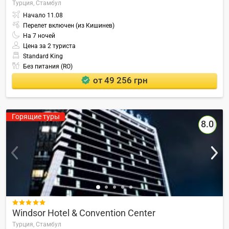
Турция,
Стамбул
Начало
11.08
Перелет включен (из Кишинев)
На
7
ночей
Цена за 2 туриста
Standard King
Без питания (RO)
от 49 256 грн
Горящие туры
8.0

Windsor Hotel & Convention Center
Турция,
Стамбул