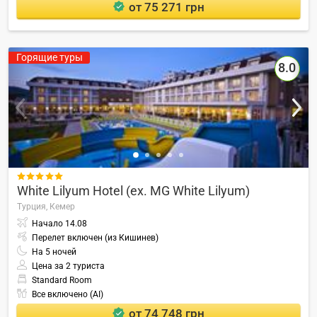
от 75 271 грн
Горящие туры
8.0

White Lilyum Hotel (ex. MG White Lilyum)
Турция,
Кемер
Начало
14.08
Перелет включен (из Кишинев)
На
5
ночей
Цена за 2 туриста
Standard Room
Все включено (AI)
от 74 748 грн