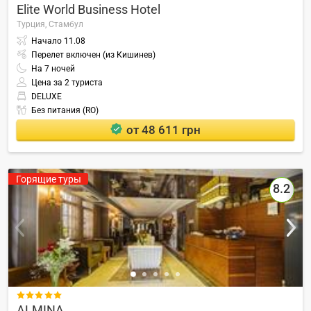
Elite World Business Hotel
Турция,
Стамбул
Начало
11.08
Перелет включен (из Кишинев)
На
7
ночей
Цена за 2 туриста
DELUXE
Без питания (RO)
от 48 611 грн
Горящие туры
8.2

ALMINA