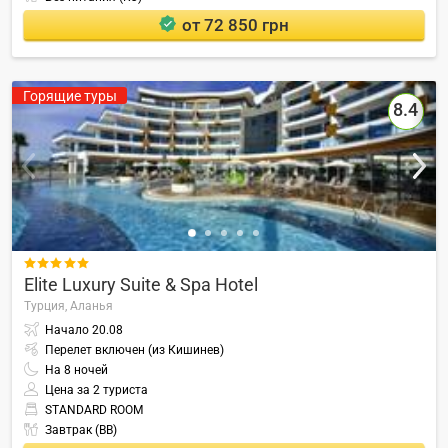
от 72 850 грн
Горящие туры
8.4

Elite Luxury Suite & Spa Hotel
Турция,
Аланья
Начало
20.08
Перелет включен (из Кишинев)
На
8
ночей
Цена за 2 туриста
STANDARD ROOM
Завтрак (BB)