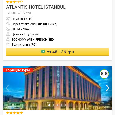

ATLANTIS HOTEL ISTANBUL
Турция,
Стамбул
Начало
13.08
Перелет включен (из Кишинев)
На
14
ночей
Цена за 2 туриста
ECONOMY WITH FRENCH BED
Без питания (RO)
от 48 136 грн
Горящие туры
8.8
