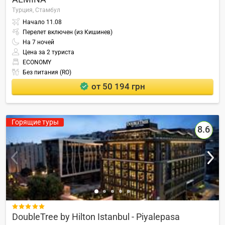
Турция,
Стамбул
Начало
11.08
Перелет включен (из Кишинев)
На
7
ночей
Цена за 2 туриста
ECONOMY
Без питания (RO)
от 50 194 грн
Горящие туры
8.6

DoubleTree by Hilton Istanbul - Piyalepasa