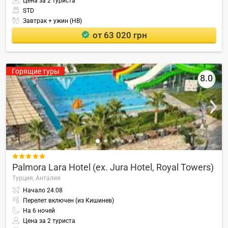
Цена за 2 туриста
STD
Завтрак + ужин (HB)
от 63 020 грн
Горящие туры
8.0

Palmora Lara Hotel (ex. Jura Hotel, Royal Towers)
Турция,
Анталия
Начало
24.08
Перелет включен (из Кишинев)
На
6
ночей
Цена за 2 туриста