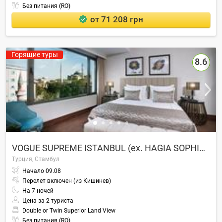
Без питания (RO)
от 71 208 грн
Горящие туры
8.6
VOGUE SUPREME ISTANBUL (ex. HAGIA SOPHIA HOTEL ISTANBUL)
Турция,
Стамбул
Начало
09.08
Перелет включен (из Кишинев)
На
7
ночей
Цена за 2 туриста
Double or Twin Superior Land View
Без питания (RO)