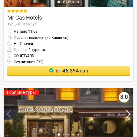

Mr Cas Hotels
Турция,
Стамбул
Начало
11.08
Перелет включен (из Кишинев)
На
7
ночей
Цена за 2 туриста
COURTYARD
Без питания (RO)
от 46 394 грн
Горящие туры
8.0