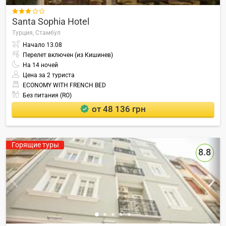

Santa Sophia Hotel
Турция,
Стамбул
Начало
13.08
Перелет включен (из Кишинев)
На
14
ночей
Цена за 2 туриста
ECONOMY WITH FRENCH BED
Без питания (RO)
от 48 136 грн
Горящие туры
8.8