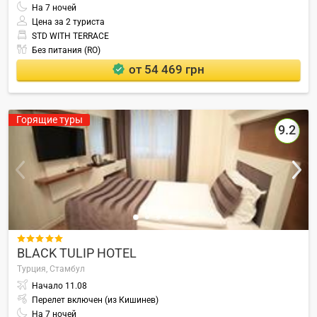
На
7
ночей
Цена за 2 туриста
STD WITH TERRACE
Без питания (RO)
от 54 469 грн
Горящие туры
9.2

BLACK TULIP HOTEL
Турция,
Стамбул
Начало
11.08
Перелет включен (из Кишинев)
На
7
ночей