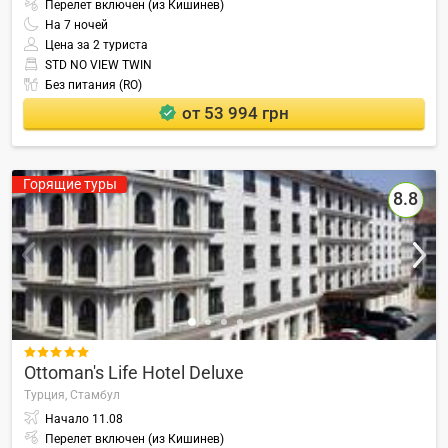
Перелет включен (из Кишинев)
На
7
ночей
Цена за 2 туриста
STD NO VIEW TWIN
Без питания (RO)
от 53 994 грн
Горящие туры
8.8

Ottoman's Life Hotel Deluxe
Турция,
Стамбул
Начало
11.08
Перелет включен (из Кишинев)