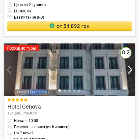
Цена за 2 туриста
ECONOMY
Без питания (RO)
от 54 892 грн
Горящие туры
8.2

Hotel Genova
Турция,
Стамбул
Начало
10.08
Перелет включен (из Кишинев)
На
7
ночей