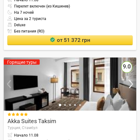
Начало
11.08
Перелет включен (из Кишинев)
На
7
ночей
Цена за 2 туриста
Deluxe
Без питания (RO)
от 51 372 грн
Горящие туры
9.0

Akka Suites Taksim
Турция,
Стамбул
Начало
11.08