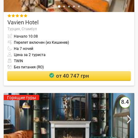

Vavien Hotel
Турция,
Стамбул
Начало
10.08
Перелет включен (из Кишинев)
На
7
ночей
Цена за 2 туриста
TWIN
Без питания (RO)
от 40 747 грн
Горящие туры
8.4