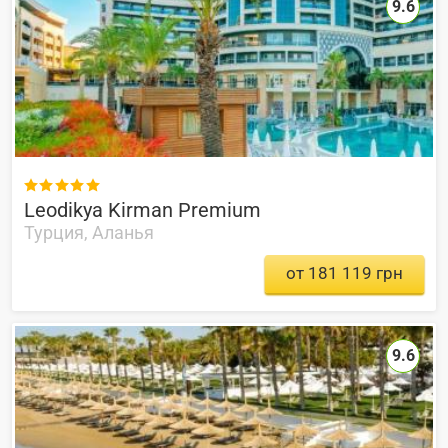
9.6

Leodikya Kirman Premium
Турция, Аланья
от 181 119 грн
9.6