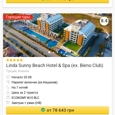
Горящие туры
8.4

Linda Sunny Beach Hotel & Spa (ex. Bieno Club)
Турция,
Аланья
Начало
20.08
Перелет включен (из Кишинев)
На
7
ночей
Цена за 2 туриста
ECONOMY W/O BLC
Завтрак + ужин (HB)
от 78 643 грн