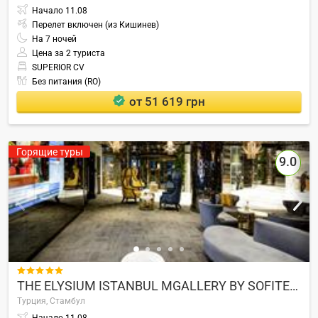
Начало
11.08
Перелет включен (из Кишинев)
На
7
ночей
Цена за 2 туриста
SUPERIOR CV
Без питания (RO)
от 51 619 грн
Горящие туры
9.0

THE ELYSIUM ISTANBUL MGALLERY BY SOFITEL (ex. Rixos Taksim)
Турция,
Стамбул