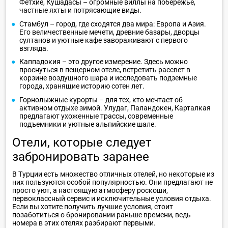
Фетхие, Кушадасы – огромные виллы на побережье,
частные яхты и потрясающие виды.
Стамбул – город, где сходятся два мира: Европа и Азия.
Его величественные мечети, древние базары, дворцы
султанов и уютные кафе завораживают с первого
взгляда.
Каппадокия – это другое измерение. Здесь можно
проснуться в пещерном отеле, встретить рассвет в
корзине воздушного шара и исследовать подземные
города, хранящие историю сотен лет.
Горнолыжные курорты – для тех, кто мечтает об
активном отдыхе зимой. Улудаг, Паландокен, Карталкая
предлагают ухоженные трассы, современные
подъемники и уютные альпийские шале.
Отели, которые следует
забронировать заранее
В Турции есть множество отличных отелей, но некоторые из
них пользуются особой популярностью. Они предлагают не
просто уют, а настоящую атмосферу роскоши,
первоклассный сервис и исключительные условия отдыха.
Если вы хотите получить лучшие условия, стоит
позаботиться о бронировании раньше времени, ведь
номера в этих отелях разбирают первыми.