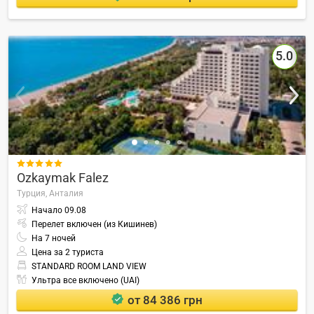
5.0

Ozkaymak Falez
Турция,
Анталия
Начало
09.08
Перелет включен (из Кишинев)
На
7
ночей
Цена за 2 туриста
STANDARD ROOM LAND VIEW
Ультра все включено (UAI)
от 84 386 грн