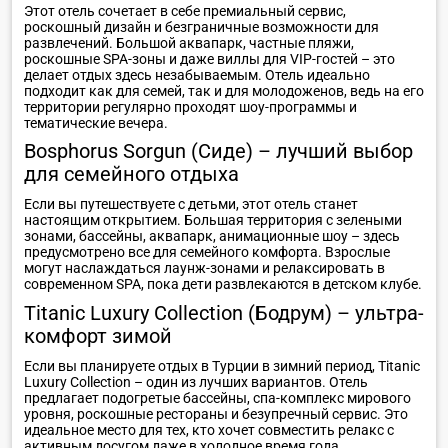
Этот отель сочетает в себе премиальный сервис,
роскошный дизайн и безграничные возможности для
развлечений. Большой аквапарк, частные пляжи,
роскошные SPA-зоны и даже виллы для VIP-гостей – это
делает отдых здесь незабываемым. Отель идеально
подходит как для семей, так и для молодоженов, ведь на его
территории регулярно проходят шоу-программы и
тематические вечера.
Bosphorus Sorgun (Сиде) – лучший выбор
для семейного отдыха
Если вы путешествуете с детьми, этот отель станет
настоящим открытием. Большая территория с зелеными
зонами, бассейны, аквапарк, анимационные шоу – здесь
предусмотрено все для семейного комфорта. Взрослые
могут наслаждаться лаунж-зонами и релаксировать в
современном SPA, пока дети развлекаются в детском клубе.
Titanic Luxury Collection (Бодрум) – ультра-
комфорт зимой
Если вы планируете отдых в Турции в зимний период, Titanic
Luxury Collection – один из лучших вариантов. Отель
предлагает подогретые бассейны, спа-комплекс мирового
уровня, роскошные рестораны и безупречный сервис. Это
идеальное место для тех, кто хочет совместить релакс с
активным досугом даже в холодное время года.