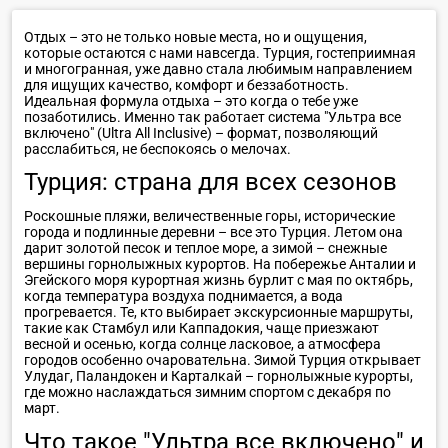
Отдых – это не только новые места, но и ощущения,
которые остаются с нами навсегда. Турция, гостеприимная
и многогранная, уже давно стала любимым направлением
для ищущих качество, комфорт и беззаботность.
Идеальная формула отдыха – это когда о тебе уже
позаботились. Именно так работает система "Ультра все
включено" (Ultra All Inclusive) – формат, позволяющий
расслабиться, не беспокоясь о мелочах.
Турция: страна для всех сезонов
Роскошные пляжи, величественные горы, исторические
города и подлинные деревни – все это Турция. Летом она
дарит золотой песок и теплое море, а зимой – снежные
вершины горнолыжных курортов. На побережье Анталии и
Эгейского моря курортная жизнь бурлит с мая по октябрь,
когда температура воздуха поднимается, а вода
прогревается. Те, кто выбирает экскурсионные маршруты,
такие как Стамбул или Каппадокия, чаще приезжают
весной и осенью, когда солнце ласковое, а атмосфера
городов особенно очаровательна. Зимой Турция открывает
Улудаг, Паландокен и Карталкай – горнолыжные курорты,
где можно наслаждаться зимним спортом с декабря по
март.
Что такое "Ультра все включено" и