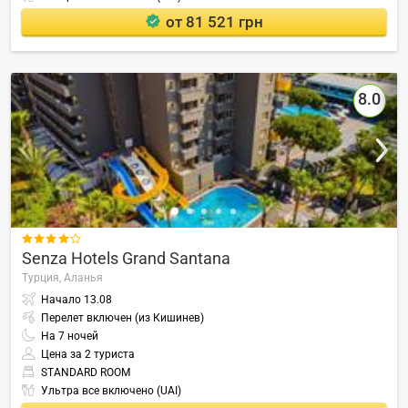
от 81 521 грн
8.0

Senza Hotels Grand Santana
Турция,
Аланья
Начало
13.08
Перелет включен (из Кишинев)
На
7
ночей
Цена за 2 туриста
STANDARD ROOM
Ультра все включено (UAI)