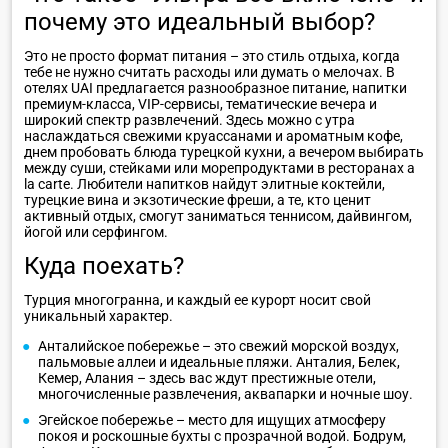
почему это идеальный выбор?
Это не просто формат питания – это стиль отдыха, когда
тебе не нужно считать расходы или думать о мелочах. В
отелях UAI предлагается разнообразное питание, напитки
премиум-класса, VIP-сервисы, тематические вечера и
широкий спектр развлечений. Здесь можно с утра
наслаждаться свежими круассанами и ароматным кофе,
днем пробовать блюда турецкой кухни, а вечером выбирать
между суши, стейками или морепродуктами в ресторанах a
la carte. Любители напитков найдут элитные коктейли,
турецкие вина и экзотические фреши, а те, кто ценит
активный отдых, смогут заниматься теннисом, дайвингом,
йогой или серфингом.
Куда поехать?
Турция многогранна, и каждый ее курорт носит свой
уникальный характер.
Анталийское побережье – это свежий морской воздух,
пальмовые аллеи и идеальные пляжи. Анталия, Белек,
Кемер, Алания – здесь вас ждут престижные отели,
многочисленные развлечения, аквапарки и ночные шоу.
Эгейское побережье – место для ищущих атмосферу
покоя и роскошные бухты с прозрачной водой. Бодрум,