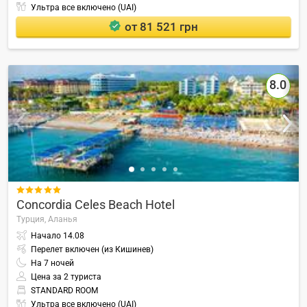
Ультра все включено (UAI)
от 81 521 грн
8.0

Concordia Celes Beach Hotel
Турция,
Аланья
Начало
14.08
Перелет включен (из Кишинев)
На
7
ночей
Цена за 2 туриста
STANDARD ROOM
Ультра все включено (UAI)