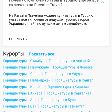
Почему стоит купить туры в Турцию ультра все
включено на Farvater Travel?
На Farvater Travel вы можете купить туры в Турцию
ультра все включено от ведущих туроператоров
Украины онлайн по лучшим ценам с кешбеком.
СВЕРНУТЬ
Курорты
Показать все
Горящие туры в Стамбул
Горящие туры в Аксарай
Горящие туры в Памуккале
Горящие туры в Финике
Горящие туры в Ялова
Горящие туры в Улудаг
Горящие туры в Паландокен
Горящие туры в Кангал
Горящие туры в Картепе
Горящие туры в Кириния
Горящие туры в Анкара
Горящие туры в Карталкая
Горящие туры в Ани
Горящие туры в Бурса
Горящие туры в Ван
Горящие туры в Газиантеп