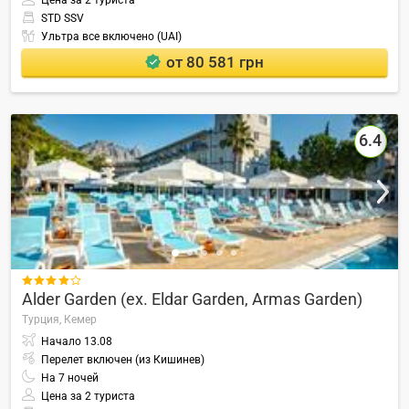
Цена за 2 туриста
STD SSV
Ультра все включено (UAI)
от 80 581 грн
6.4

Alder Garden (ex. Eldar Garden, Armas Garden)
Турция,
Кемер
Начало
13.08
Перелет включен (из Кишинев)
На
7
ночей
Цена за 2 туриста