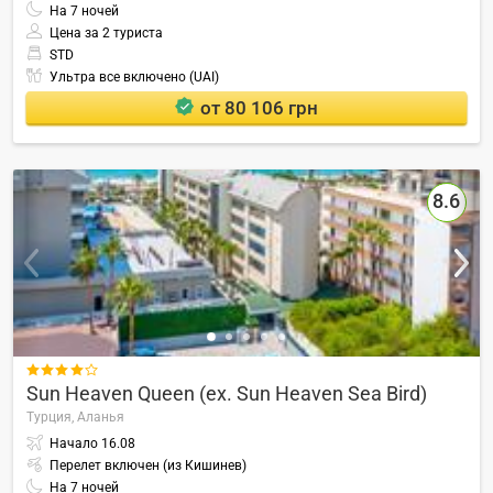
На
7
ночей
Цена за 2 туриста
STD
Ультра все включено (UAI)
от 80 106 грн
8.6

Sun Heaven Queen (ex. Sun Heaven Sea Bird)
Турция,
Аланья
Начало
16.08
Перелет включен (из Кишинев)
На
7
ночей