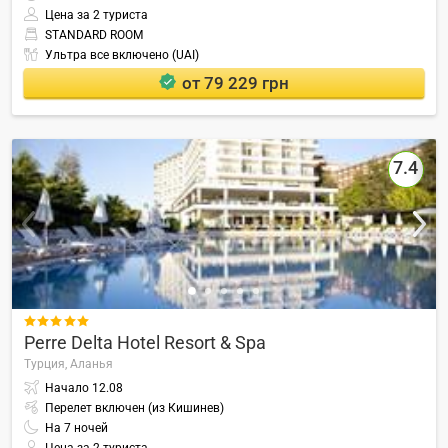
Цена за 2 туриста
STANDARD ROOM
Ультра все включено (UAI)
от 79 229 грн
7.4

Perre Delta Hotel Resort & Spa
Турция,
Аланья
Начало
12.08
Перелет включен (из Кишинев)
На
7
ночей