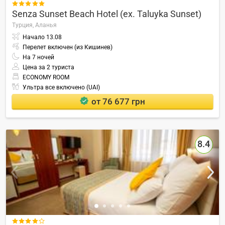

Senza Sunset Beach Hotel (ex. Taluyka Sunset)
Турция,
Аланья
Начало
13.08
Перелет включен (из Кишинев)
На
7
ночей
Цена за 2 туриста
ECONOMY ROOM
Ультра все включено (UAI)
от 76 677 грн
8.4
