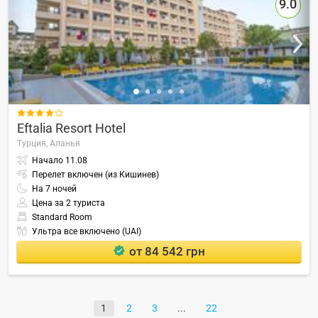
9.0

Eftalia Resort Hotel
Турция,
Аланья
Начало
11.08
Перелет включен (из Кишинев)
На
7
ночей
Цена за 2 туриста
Standard Room
Ультра все включено (UAI)
от 84 542 грн
1
2
3
22