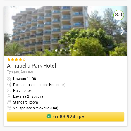
8.0

Annabella Park Hotel
Турция,
Аланья
Начало
11.08
Перелет включен (из Кишинев)
На
7
ночей
Цена за 2 туриста
Standard Room
Ультра все включено (UAI)
от 83 924 грн