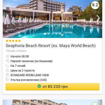
8.2

Seaphoria Beach Resort (ex. Maya World Beach)
Турция,
Аланья
Начало
08.08
Перелет включен (из Кишинев)
На
7
ночей
Цена за 2 туриста
STANDARD ROOM LAND VIEW
Ультра все включено (UAI)
от 85 220 грн