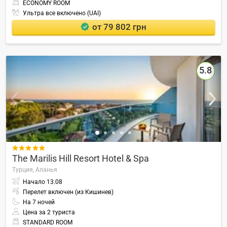
ECONOMY ROOM
Ультра все включено (UAI)
от 79 802 грн
5.8

The Marilis Hill Resort Hotel & Spa
Турция,
Аланья
Начало
13.08
Перелет включен (из Кишинев)
На
7
ночей
Цена за 2 туриста
STANDARD ROOM