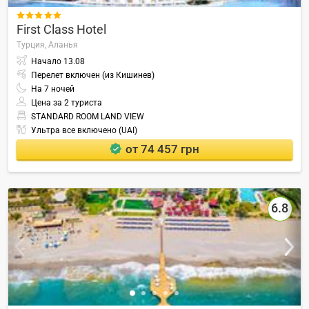

First Class Hotel
Турция,
Аланья
Начало
13.08
Перелет включен (из Кишинев)
На
7
ночей
Цена за 2 туриста
STANDARD ROOM LAND VIEW
Ультра все включено (UAI)
от 74 457 грн
6.8