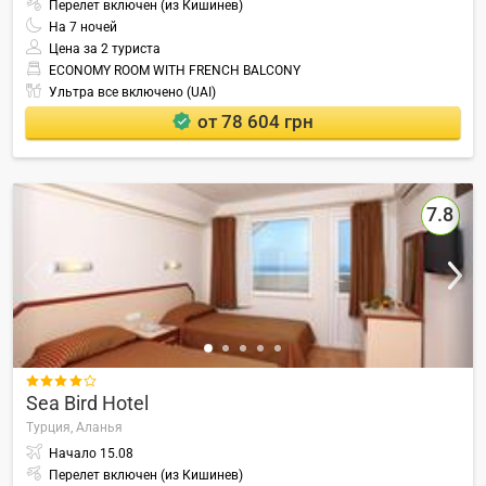
Перелет включен (из Кишинев)
На
7
ночей
Цена за 2 туриста
ECONOMY ROOM WITH FRENCH BALCONY
Ультра все включено (UAI)
от 78 604 грн
7.8

Sea Bird Hotel
Турция,
Аланья
Начало
15.08
Перелет включен (из Кишинев)