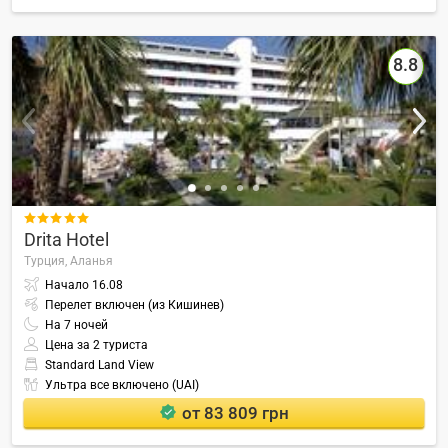
8.8

Drita Hotel
Турция,
Аланья
Начало
16.08
Перелет включен (из Кишинев)
На
7
ночей
Цена за 2 туриста
Standard Land View
Ультра все включено (UAI)
от 83 809 грн