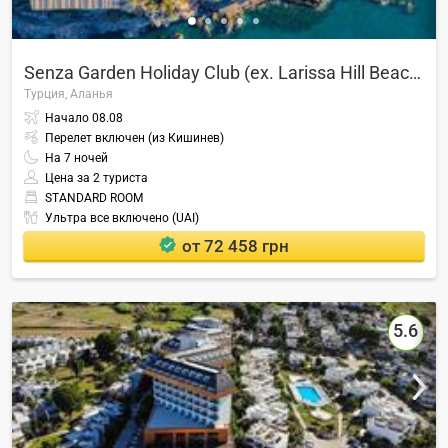
Senza Garden Holiday Club (ex. Larissa Hill Beach)
Турция,
Аланья
Начало
08.08
Перелет включен (из Кишинев)
На
7
ночей
Цена за 2 туриста
STANDARD ROOM
Ультра все включено (UAI)
от 72 458 грн
5.6