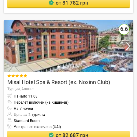
от 81 782 грн
6.6

Misal Hotel Spa & Resort (ex. Noxinn Club)
Турция,
Аланья
Начало
11.08
Перелет включен (из Кишинев)
На
7
ночей
Цена за 2 туриста
Standard Room
Ультра все включено (UAI)
от 82 687 грн