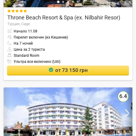

Throne Beach Resort & Spa (ex. Nilbahir Resor)
Турция,
Сиде
Начало
11.08
Перелет включен (из Кишинев)
На
7
ночей
Цена за 2 туриста
Standard Room
Ультра все включено (UAI)
от 73 150 грн
6.4