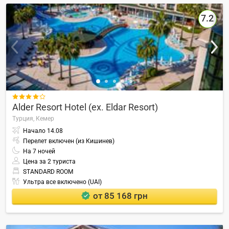
7.2

Alder Resort Hotel (ex. Eldar Resort)
Турция,
Кемер
Начало
14.08
Перелет включен (из Кишинев)
На
7
ночей
Цена за 2 туриста
STANDARD ROOM
Ультра все включено (UAI)
от 85 168 грн