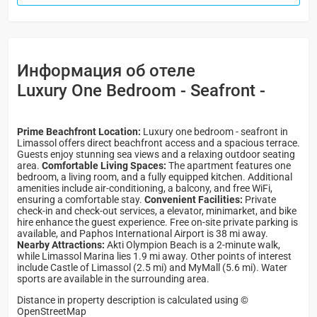
Информация об отеле
Luxury One Bedroom - Seafront -
Prime Beachfront Location:
Luxury one bedroom - seafront in
Limassol offers direct beachfront access and a spacious terrace.
Guests enjoy stunning sea views and a relaxing outdoor seating
area.
Comfortable Living Spaces:
The apartment features one
bedroom, a living room, and a fully equipped kitchen. Additional
amenities include air-conditioning, a balcony, and free WiFi,
ensuring a comfortable stay.
Convenient Facilities:
Private
check-in and check-out services, a elevator, minimarket, and bike
hire enhance the guest experience. Free on-site private parking is
available, and Paphos International Airport is 38 mi away.
Nearby Attractions:
Akti Olympion Beach is a 2-minute walk,
while Limassol Marina lies 1.9 mi away. Other points of interest
include Castle of Limassol (2.5 mi) and MyMall (5.6 mi). Water
sports are available in the surrounding area.
Distance in property description is calculated using ©
OpenStreetMap