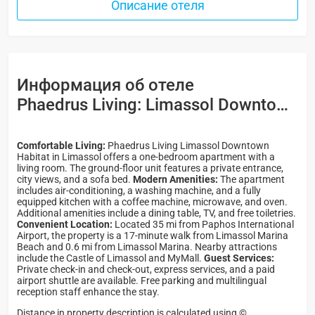
Описание отеля
Информация об отеле
Phaedrus Living: Limassol Downtown Habitat -
Comfortable Living:
Phaedrus Living Limassol Downtown
Habitat in Limassol offers a one-bedroom apartment with a
living room. The ground-floor unit features a private entrance,
city views, and a sofa bed.
Modern Amenities:
The apartment
includes air-conditioning, a washing machine, and a fully
equipped kitchen with a coffee machine, microwave, and oven.
Additional amenities include a dining table, TV, and free toiletries.
Convenient Location:
Located 35 mi from Paphos International
Airport, the property is a 17-minute walk from Limassol Marina
Beach and 0.6 mi from Limassol Marina. Nearby attractions
include the Castle of Limassol and MyMall.
Guest Services:
Private check-in and check-out, express services, and a paid
airport shuttle are available. Free parking and multilingual
reception staff enhance the stay.
Distance in property description is calculated using ©