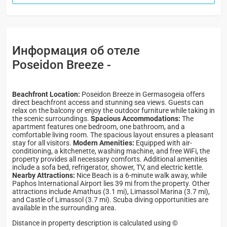
Информация об отеле
Poseidon Breeze -
Beachfront Location:
Poseidon Breeze in Germasogeia offers
direct beachfront access and stunning sea views. Guests can
relax on the balcony or enjoy the outdoor furniture while taking in
the scenic surroundings.
Spacious Accommodations:
The
apartment features one bedroom, one bathroom, and a
comfortable living room. The spacious layout ensures a pleasant
stay for all visitors.
Modern Amenities:
Equipped with air-
conditioning, a kitchenette, washing machine, and free WiFi, the
property provides all necessary comforts. Additional amenities
include a sofa bed, refrigerator, shower, TV, and electric kettle.
Nearby Attractions:
Nice Beach is a 6-minute walk away, while
Paphos International Airport lies 39 mi from the property. Other
attractions include Amathus (3.1 mi), Limassol Marina (3.7 mi),
and Castle of Limassol (3.7 mi). Scuba diving opportunities are
available in the surrounding area.
Distance in property description is calculated using ©