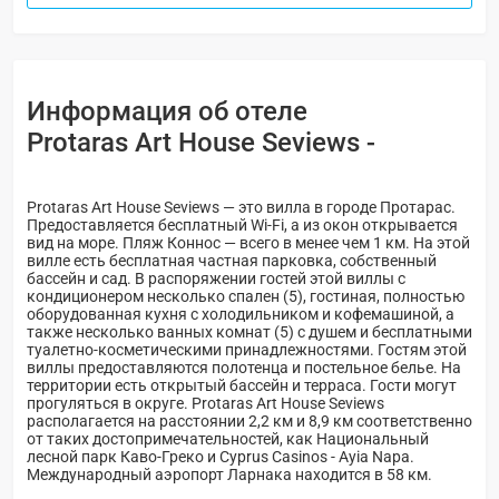
Информация об отеле
Protaras Art House Seviews -
Protaras Art House Seviews — это вилла в городе Протарас.
Предоставляется бесплатный Wi-Fi, а из окон открывается
вид на море. Пляж Коннос — всего в менее чем 1 км. На этой
вилле есть бесплатная частная парковка, собственный
бассейн и сад. В распоряжении гостей этой виллы с
кондиционером несколько спален (5), гостиная, полностью
оборудованная кухня с холодильником и кофемашиной, а
также несколько ванных комнат (5) с душем и бесплатными
туалетно-косметическими принадлежностями. Гостям этой
виллы предоставляются полотенца и постельное белье. На
территории есть открытый бассейн и терраса. Гости могут
прогуляться в округе. Protaras Art House Seviews
располагается на расстоянии 2,2 км и 8,9 км соответственно
от таких достопримечательностей, как Национальный
лесной парк Каво-Греко и Cyprus Casinos - Ayia Napa.
Международный аэропорт Ларнака находится в 58 км.