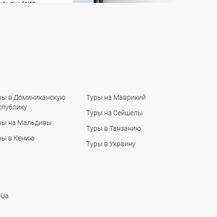
ры в Доминиканскую
Туры на Маврикий
спублику
Туры на Сейшелы
ры на Мальдивы
Туры в Танзанию
ры в Кению
Туры в Украину
 Ua