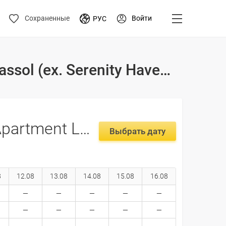
Войти
Сохраненные
РУС
Туры и цены на отдых в отеле Dea Aureum Apartment Limassol (ex. Serenity Haven Limassol) - 2026-2027 Кипр, Лимассол
Dea Aureum Apartment Limassol (ex. Serenity Haven Limassol) -
Выбрать дату
8
12.08
13.08
14.08
15.08
16.08