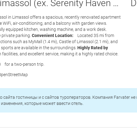
 (ex. Serenity Haven Limassol) -
Dea
l in Limassol offers a spacious, recently renovated apartment
 WiFi, air-conditioning, and a balcony with garden views.
lly equipped kitchen, washing machine, and a work desk.
e private parking.
Convenient Location:
Located 35 mi from
actions such as MyMall (1.4 mi), Castle of Limassol (2.1 mi), and
 sports are available in the surroundings.
Highly Rated by
cilities, and excellent service, making it a highly rated choice.
3
for a two-person trip.
© OpenStreetMap
о сайта гостиницы и с сайтов туроператоров. Компания Farvater не
изменения, которые может ввести отель.