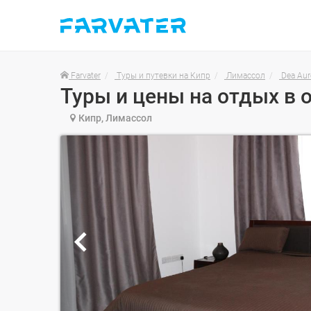
Farvater
Туры и путевки на Кипр
Лимассол
Dea Aur
Кипр, Лимассол