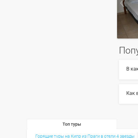
Попу
В ка
В 202
Как 
Для в
найде
Топ туры
Горящие туры на Кипр из Праги в отели 4 звезды