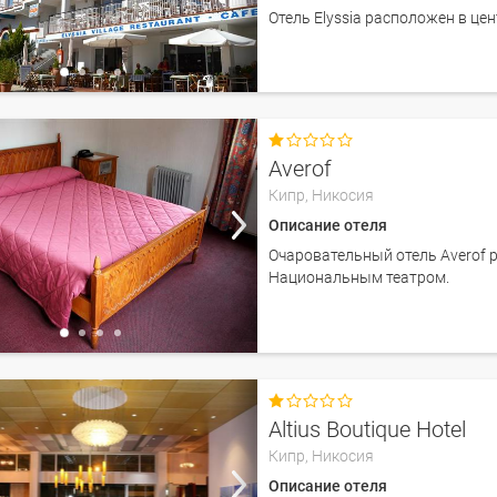
Отель Elyssia расположен в це

Averof
Кипр,
Никосия
Описание отеля
Очаровательный отель Averof 
Национальным театром.

Altius Boutique Hotel
Кипр,
Никосия
Описание отеля