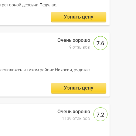
нтре горной деревни Педулас.
Узнать цену
7.6
9 отзывов
расположен в тихом районе Никосии, рядом с
Узнать цену
7.2
1139 отзывов