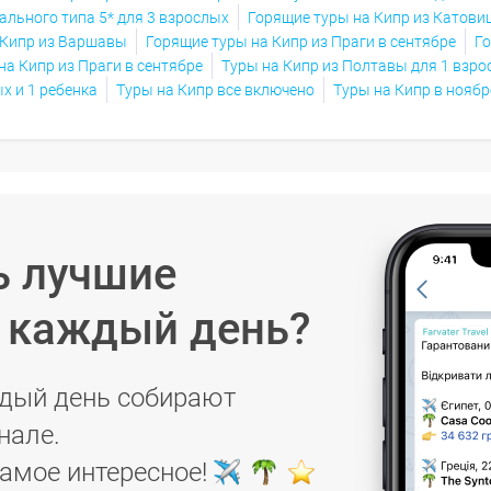
ального типа 5* для 3 взрослых
Горящие туры на Кипр из Катови
 Кипр из Варшавы
Горящие туры на Кипр из Праги в сентябре
Го
на Кипр из Праги в сентябре
Туры на Кипр из Полтавы для 1 взро
х и 1 ребенка
Туры на Кипр все включено
Туры на Кипр в ноябр
ь лучшие
в каждый день?
дый день собирают
нале.
самое интересное!