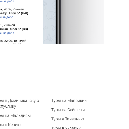
ры в Доминиканскую
Туры на Маврикий
спублику
Туры на Сейшелы
ры на Мальдивы
Туры в Танзанию
ры в Кению
Туры в Украину