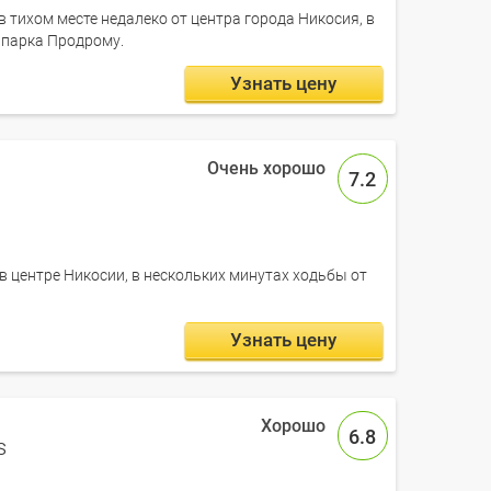
в тихом месте недалеко от центра города Никосия, в
 парка Продрому.
Узнать цену
7.2
в центре Никосии, в нескольких минутах ходьбы от
Узнать цену
6.8
s