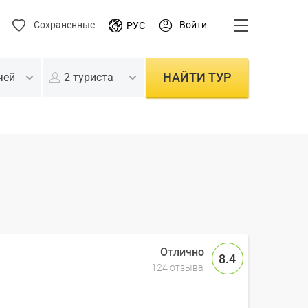
Войти
Сохраненные
РУС
НАЙТИ ТУР
чей
2 туриста
8.4
124 отзыва