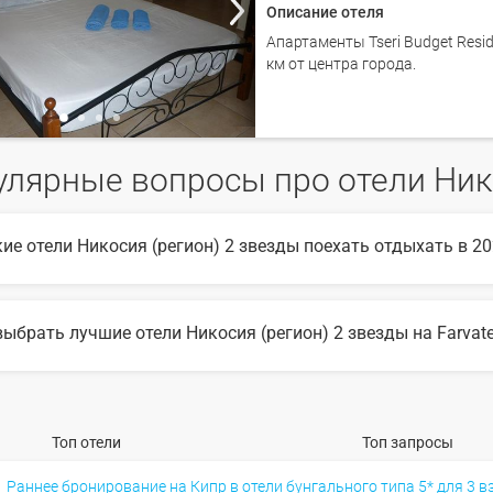
Описание отеля
Апартаменты Tseri Budget Resi
км от центра города.
лярные вопросы про отели Нико
кие отели Никосия (регион) 2 звезды поехать отдыхать в 20
6 году популярны такие отели Никосия (регион) 2 звезды:
выбрать лучшие отели Никосия (регион) 2 звезды на Farvater
ыбора подходящего отеля вы можете воспользоваться удобным поиск
те множество фото отелей и отзывов про лучшие отели Никосия (ре
Топ отели
Топ запросы
Раннее бронирование на Кипр в отели бунгального типа 5* для 3 