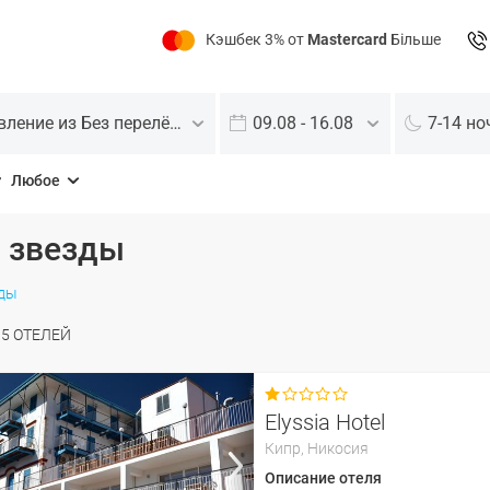
Кэшбек 3% от
Mastercard
Більше
Отправление из Без перелёта
09.08 - 16.08
7-14 но
Любое
2 звезды
зды
О
5
ОТЕЛЕЙ

Elyssia Hotel
Кипр,
Никосия
Описание отеля