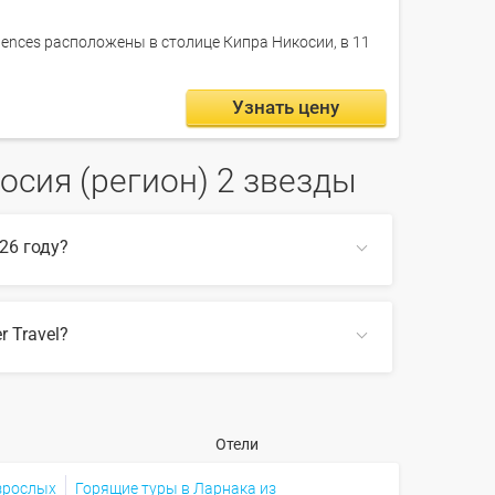
dences расположены в столице Кипра Никосии, в 11
Узнать цену
сия (регион) 2 звезды
26 году?
 Travel?
ом по сайту, также на Farvater Travel вы
СВЕРНУТЬ
гион) 2 звезды
Отели
СВЕРНУТЬ
взрослых
Горящие туры в Ларнака из