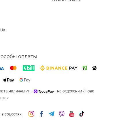
 Ua
пособы оплаты
лата наличными
на отделении «Нова
шта»
 в соцсетях