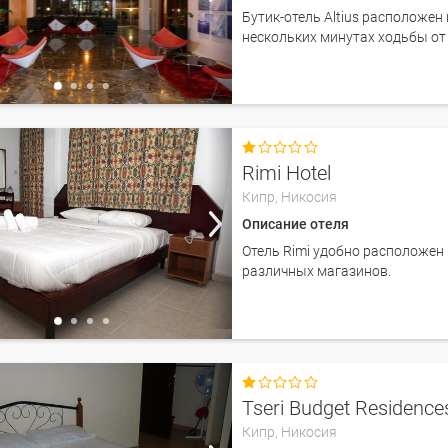
Бутик-отель Altius расположен 
нескольких минутах ходьбы от

Rimi Hotel
Кипр,
Никосия
Описание отеля
Отель Rimi удобно расположен 
различных магазинов.

Tseri Budget Residence
Кипр,
Никосия