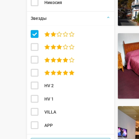
Никосия
Звезды




HV 2
HV 1
VILLA
APP