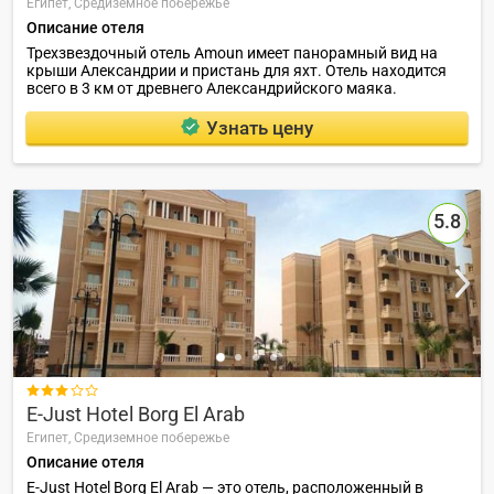
Египет,
Средиземное побережье
Описание отеля
Трехзвездочный отель Amoun имеет панорамный вид на
крыши Александрии и пристань для яхт. Отель находится
всего в 3 км от древнего Александрийского маяка.
Узнать цену
5.8

E-Just Hotel Borg El Arab
Египет,
Средиземное побережье
Описание отеля
E-Just Hotel Borg El Arab — это отель, расположенный в