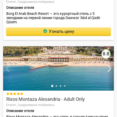
Египет,
Средиземное побережье
Описание отеля
Borg El Arab Beach Resort — это курортный отель с 5
звездами на первой линии города Dawwār ‘Abd al Qādir
Qāsim.
Узнать цену
8.8

Rixos Montaza Alexandria - Adult Only
Египет,
Средиземное побережье
Описание отеля
Rixos Montaza Alexandria — это отель в городе Александрия,