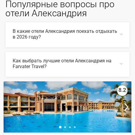
Популярные вопросы про
отели Александрия
В какие отели Александрия поехать отдыхать
в 2026 году?
В 2026 году популярны такие отели Александрия:
Как выбрать лучшие отели Александрия на
Farvater Travel?
СВЕРНУТЬ
Для выбора подходящего отеля вы можете
воспользоваться удобным поиском по сайту, также на
Farvater Travel вы найдете множество фото отелей и
8.2
отзывов про лучшие отели Александрия
СВЕРНУТЬ