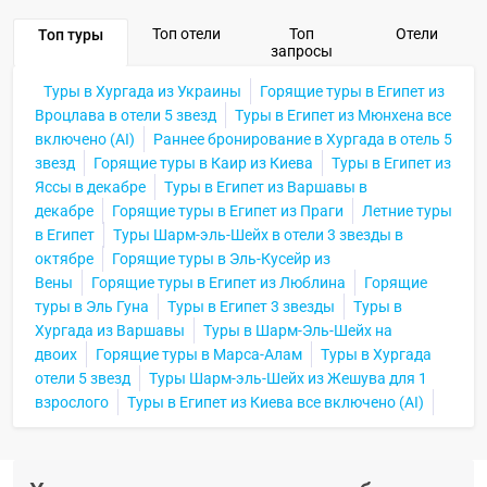
Топ отели
Топ
Отели
Топ туры
запросы
Туры в Хургада из Украины
Горящие туры в Египет из
Вроцлава в отели 5 звезд
Туры в Египет из Мюнхена все
включено (AI)
Раннее бронирование в Хургада в отель 5
звезд
Горящие туры в Каир из Киева
Туры в Египет из
Яссы в декабре
Туры в Египет из Варшавы в
декабре
Горящие туры в Египет из Праги
Летние туры
в Египет
Туры Шарм-эль-Шейх в отели 3 звезды в
октябре
Горящие туры в Эль-Кусейр из
Вены
Горящие туры в Египет из Люблина
Горящие
туры в Эль Гуна
Туры в Египет 3 звезды
Туры в
Хургада из Варшавы
Туры в Шарм-Эль-Шейх на
двоих
Горящие туры в Марса-Алам
Туры в Хургада
отели 5 звезд
Туры Шарм-эль-Шейх из Жешува для 1
взрослого
Туры в Египет из Киева все включено (AI)