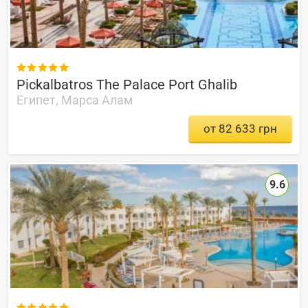

Pickalbatros The Palace Port Ghalib
Египет, Марса Алам
от 82 633 грн
9.6
