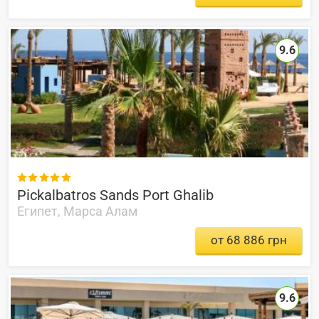
9.6

Pickalbatros Sands Port Ghalib
Египет, Марса Алам
от 68 886 грн
9.6