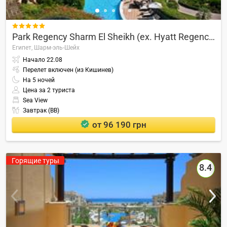

Park Regency Sharm El Sheikh (ex. Hyatt Regency)
Египет,
Шарм-эль-Шейх
Начало
22.08
Перелет включен (из Кишинев)
На
5
ночей
Цена за 2 туриста
Sea View
Завтрак (BB)
от 96 190 грн
Горящие туры
8.4