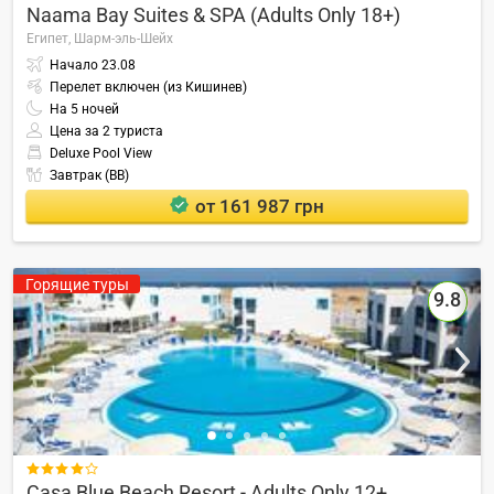
Naama Bay Suites & SPA (Adults Only 18+)
Египет,
Шарм-эль-Шейх
Начало
23.08
Перелет включен (из Кишинев)
На
5
ночей
Цена за 2 туриста
Deluxe Pool View
Завтрак (BB)
от 161 987 грн
Горящие туры
9.8

Casa Blue Beach Resort - Adults Only 12+