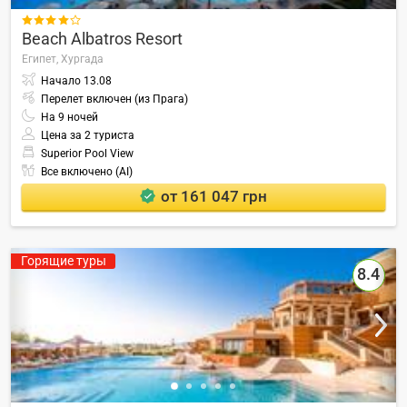

Beach Albatros Resort
Египет,
Хургада
Начало
13.08
Перелет включен (из Прага)
На
9
ночей
Цена за 2 туриста
Superior Pool View
Все включено (AI)
от 161 047 грн
Горящие туры
8.4