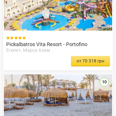

Pickalbatros Vita Resort - Portofino
Египет, Марса Алам
от 70 318 грн
10