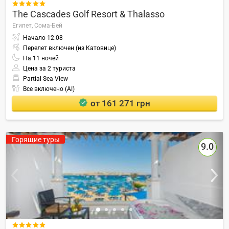

The Cascades Golf Resort & Thalasso
Египет,
Сома-Бей
Начало
12.08
Перелет включен (из Катовице)
На
11
ночей
Цена за 2 туриста
Partial Sea View
Все включено (AI)
от 161 271 грн
Горящие туры
9.0
