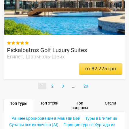

Pickalbatros Golf Luxury Suites
Египет, Шарм-эль-Шейх
от 82 225 грн
1
2
3
20
Топ отели
Топ
Отели
Топ туры
запросы
Раннее бронирование в Макади Бэй
Туры в Египет из
Сучавы все включено (AI)
Горящие туры в Хургада из