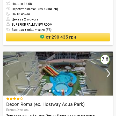
Начало
14.08
Перелет включен (из Кишинев)
На
10
ночей
Цена за 2 туриста
SUPERIOR PALM VIEW ROOM
Завтрак + обед + ужин (FB)
от 290 435 грн
7.6

Dexon Roma (ex. Hostway Aqua Park)
Египет,
Хургада
Трехзвездочный отель Dexon Roma с видом на пляж