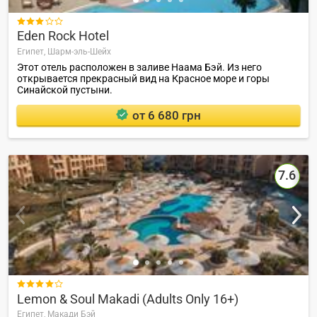

Eden Rock Hotel
Египет,
Шарм-эль-Шейх
Этот отель расположен в заливе Наама Бэй. Из него
открывается прекрасный вид на Красное море и горы
Синайской пустыни.
от 6 680 грн
7.6

Lemon & Soul Makadi (Adults Only 16+)
Египет,
Макади Бэй