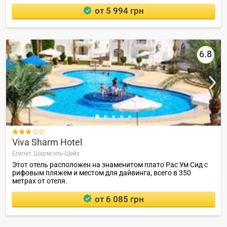
от 5 994 грн
6.8

Viva Sharm Hotel
Египет,
Шарм-эль-Шейх
Этот отель расположен на знаменитом плато Рас Ум Сид с
рифовым пляжем и местом для дайвинга, всего в 350
метрах от отеля.
от 6 085 грн