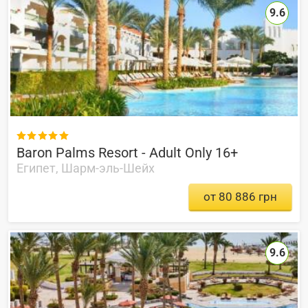
9.6

Baron Palms Resort - Adult Only 16+
Египет, Шарм-эль-Шейх
от 80 886 грн
9.6