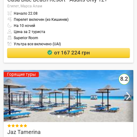
Египет,
Марса Алам
Начало
22.08
Перелет включен (из Кишинев)
На
10
ночей
Цена за 2 туриста
Superior Room
Ультра все включено (UAI)
от 167 224 грн
Горящие туры
8.2

Jaz Tamerina