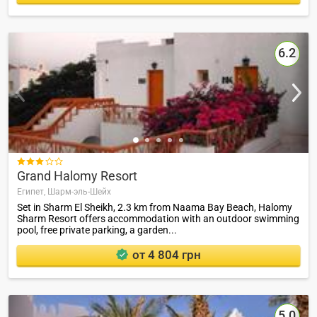
6.2

Grand Halomy Resort
Египет,
Шарм-эль-Шейх
Set in Sharm El Sheikh, 2.3 km from Naama Bay Beach, Halomy
Sharm Resort offers accommodation with an outdoor swimming
pool, free private parking, a garden...
от 4 804 грн
5.0