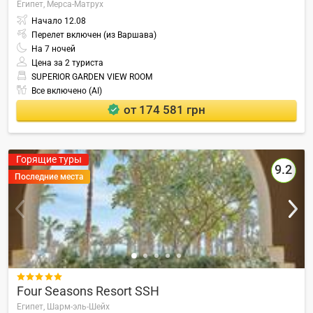
Египет,
Мерса-Матрух
Начало
12.08
Перелет включен (из Варшава)
На
7
ночей
Цена за 2 туриста
SUPERIOR GARDEN VIEW ROOM
Все включено (AI)
от 174 581 грн
Горящие туры
9.2
Последние места

Four Seasons Resort SSH
Египет,
Шарм-эль-Шейх