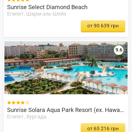
Sunrise Select Diamond Beach
Египет, Шарм-эль-Шейх
от 90 639 грн
9.6

Sunrise Solara Aqua Park Resort (ex. Hawaii Caesar Dreams Aqua Park)
Египет, Хургада
от 65 216 грн