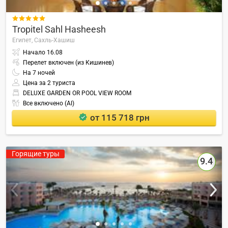

Tropitel Sahl Hasheesh
Египет,
Сахль-Хашиш
Начало
16.08
Перелет включен (из Кишинев)
На
7
ночей
Цена за 2 туриста
DELUXE GARDEN OR POOL VIEW ROOM
Все включено (AI)
от 115 718 грн
Горящие туры
9.4