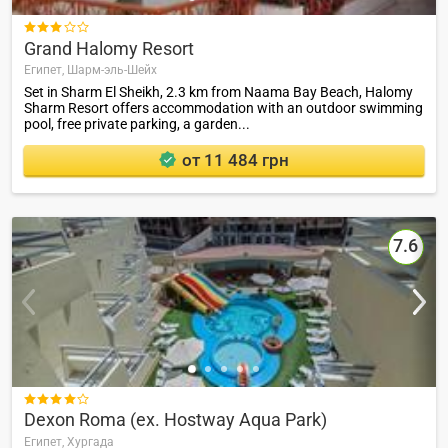

Grand Halomy Resort
Египет,
Шарм-эль-Шейх
Set in Sharm El Sheikh, 2.3 km from Naama Bay Beach, Halomy
Sharm Resort offers accommodation with an outdoor swimming
pool, free private parking, a garden...
от 11 484 грн
7.6

Dexon Roma (ex. Hostway Aqua Park)
Египет,
Хургада