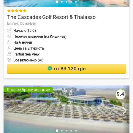

The Cascades Golf Resort & Thalasso
Египет,
Сома-Бей
Начало
15.08
Перелет включен (из Кишинев)
На
6
ночей
Цена за 2 туриста
Partial Sea View
Все включено (AI)
от 83 120 грн
Раннее бронирование
9.4