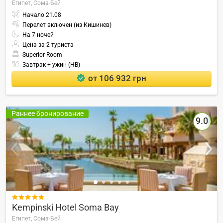
Египет,
Сома-Бей
Начало
21.08
Перелет включен (из Кишинев)
На
7
ночей
Цена за 2 туриста
Superior Room
Завтрак + ужин (HB)
от 106 932 грн
Раннее бронирование
9.0

Kempinski Hotel Soma Bay
Египет,
Сома-Бей