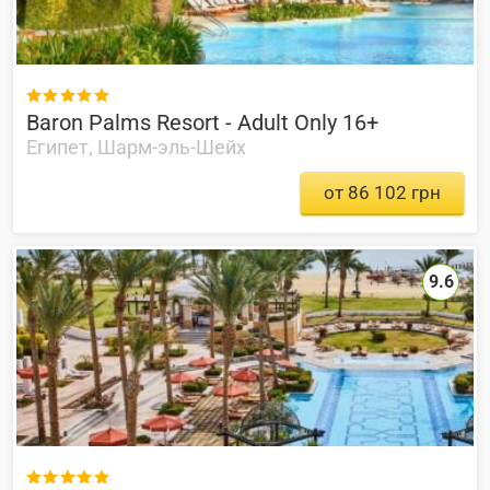

Baron Palms Resort - Adult Only 16+
Египет, Шарм-эль-Шейх
от 86 102 грн
9.6
