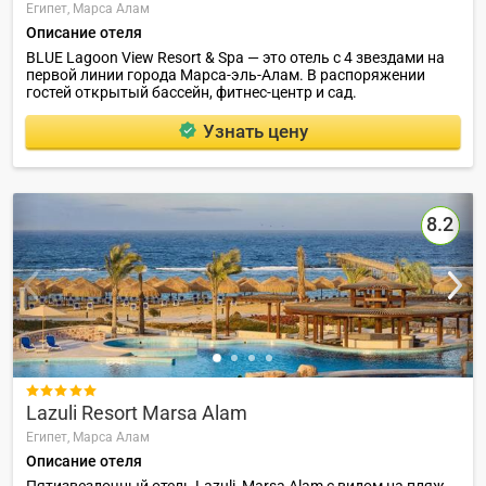
Египет,
Марса Алам
Описание отеля
BLUE Lagoon View Resort & Spa — это отель с 4 звездами на
первой линии города Марса-эль-Алам. В распоряжении
гостей открытый бассейн, фитнес-центр и сад.
Узнать цену
8.2

Lazuli Resort Marsa Alam
Египет,
Марса Алам
Описание отеля
Пятизвездочный отель Lazuli, Marsa Alam с видом на пляж,