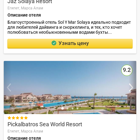
Jaz Solaya Resort
Египет,
Марса Алам
Описание отеля
Благоустроенный отель Sol Y Mar Solaya идеально подходит
для любителей дайвинга и сноркелинга, и тех, кто хочет
полюбоваться необыкновенными водами бухты...
Узнать цену
9.2

Pickalbatros Sea World Resort
Египет,
Марса Алам
Описание отеля