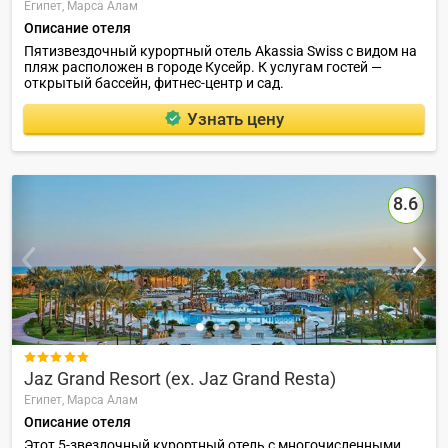
Египет,
Марса Алам
Описание отеля
Пятизвездочный курортный отель Akassia Swiss с видом на
пляж расположен в городе Кусейр. К услугам гостей —
открытый бассейн, фитнес-центр и сад.
Узнать цену
8.6

Jaz Grand Resort (ex. Jaz Grand Resta)
Египет,
Марса Алам
Описание отеля
Этот 5-звездочный курортный отель с многочисленными