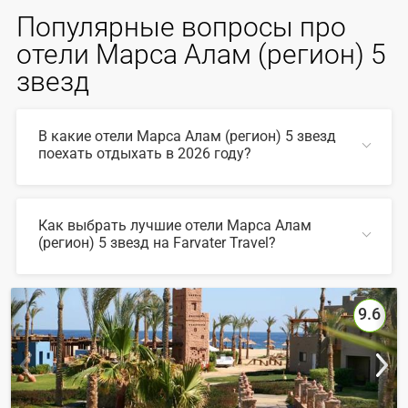
Популярные вопросы про
отели Марса Алам (регион) 5
звезд
В какие отели Марса Алам (регион) 5 звезд
поехать отдыхать в 2026 году?
В 2026 году популярны такие отели Марса Алам
(регион) 5 звезд:
Как выбрать лучшие отели Марса Алам
(регион) 5 звезд на Farvater Travel?
СВЕРНУТЬ
Для выбора подходящего отеля вы можете
воспользоваться удобным поиском по сайту, также на
Farvater Travel вы найдете множество фото отелей и
9.6
отзывов про лучшие отели Марса Алам (регион) 5
звезд
СВЕРНУТЬ