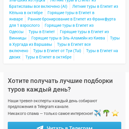
Братиславы все включено (AI)
Летние туры в Египет из
Кёльна в октябре
Горящие туры в Египет в
январе
Раннее бронирование в Египет из Франкфурта
для 1 взрослого
Горящие туры в Египет из
Одессы
Туры в Египет
Горящие туры в Египет из
Винницы
Горящие туры в Эль-Аламейн из Киева
Туры
в Хургада из Варшавы
Туры в Египет все
включено
Туры в Египет от Туи (Tui)
Туры в Египет на
двоих
Туры в Египет в октябре
Хотите получать лучшие подборки
туров каждый день?
Наши тревел-эксперты каждый день собирают
предложения в Telegram канале.
Никакого спама — только самое интересное!
Читать в Телеграм