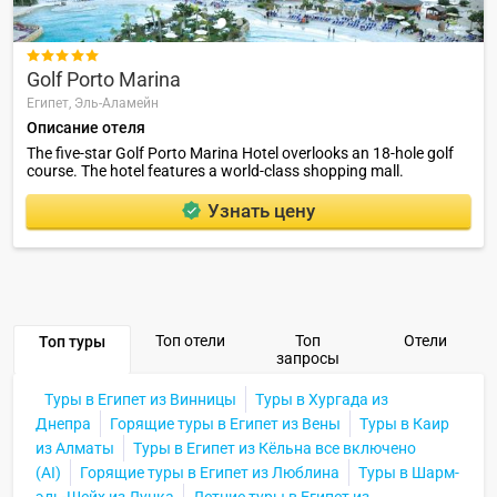

Golf Porto Marina
Египет,
Эль-Аламейн
Описание отеля
The five-star Golf Porto Marina Hotel overlooks an 18-hole golf
course. The hotel features a world-class shopping mall.
Узнать цену
Топ отели
Топ
Отели
Топ туры
запросы
Туры в Египет из Винницы
Туры в Хургада из
Днепра
Горящие туры в Египет из Вены
Туры в Каир
из Алматы
Туры в Египет из Кёльна все включено
(AI)
Горящие туры в Египет из Люблина
Туры в Шарм-
эль-Шейх из Луцка
Летние туры в Египет из