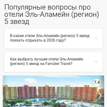
Популярные вопросы про
отели Эль-Аламейн (регион)
5 звезд
В какие отели Эль-Аламейн (регион) 5 звезд
поехать отдыхать в 2026 году?
В 2026 году популярны такие отели Эль-Аламейн
(регион) 5 звезд:
Как выбрать лучшие отели Эль-Аламейн
(регион) 5 звезд на Farvater Travel?
СВЕРНУТЬ
Для выбора подходящего отеля вы можете
воспользоваться удобным поиском по сайту, также на
Farvater Travel вы найдете множество фото отелей и
7.4
отзывов про лучшие отели Эль-Аламейн (регион) 5
звезд
СВЕРНУТЬ