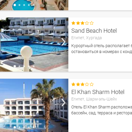

Sand Beach Hotel
Египет,
Хургада
Курортный отель располагает
остановиться в номерах с кон

El Khan Sharm Hotel
Египет,
Шарм-эль-Шейх
Отель El Khan Sharm располож
бассейн, сад, терраса и рестор