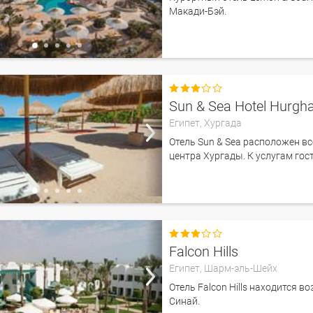
Макади-Бэй.

Sun & Sea Hotel Hurgh
Египет,
Хургада
Отель Sun & Sea расположен вс
центра Хургады. К услугам гос

Falcon Hills
Египет,
Шарм-эль-Шейх
Отель Falcon Hills находится в
Синай.