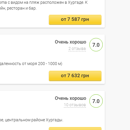
oma с видом на пляж расположен в Хургаде. К
йн, ресторан и бар.
от 7 587 грн
7.0
2 отзыва
даленность от моря 200 - 1000 м)
от 7 632 грн
7.0
10 отзывов
ре, центральном районе Хургады.