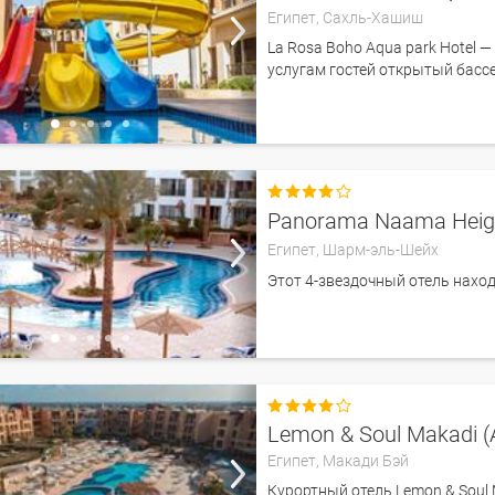
Египет,
Сахль-Хашиш
La Rosa Boho Aqua park Hotel —
услугам гостей открытый бассей

Panorama Naama Heig
Египет,
Шарм-эль-Шейх
Этот 4-звездочный отель наход

Lemon & Soul Makadi (A
Египет,
Макади Бэй
Курортный отель Lemon & Soul