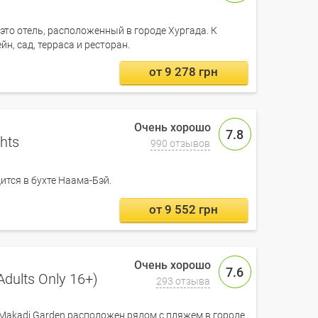
 это отель, расположенный в городе Хургада. К
н, сад, терраса и ресторан.
от 9 278 грн
7.8
hts
990 отзывов
ится в бухте Наама-Бэй.
от 9 552 грн
7.6
dults Only 16+)
293 отзыва
 Makadi Garden расположен рядом с пляжем в городе