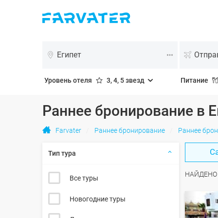
Египет
Отпра
Уровень отеля
3, 4, 5 звезд
Питание
Раннее бронирование в Е
Farvater
Раннее бронирование
Раннее брон
С
Тип тура
НАЙДЕН
Все туры
Новогодние туры