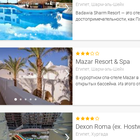
Египет,
Шарм-эль-Шейх
Badawia Sharm Resort — это оте
достопримечательности, как П

Mazar Resort & Spa
Египет,
Шарм-эль-Шейх
В курортном спа-отеле Mazar 
открытых бассейна. Из этого о

Dexon Roma (ex. Hostw
Египет,
Хургада