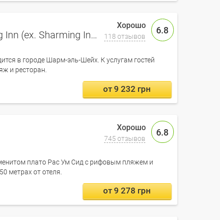
6.8
Swiss Heaven Sharming Inn (ex. Sharming Inn Hotel)
118 отзывов
дится в городе Шарм-эль-Шейх. К услугам гостей
яж и ресторан.
от 9 232 грн
6.8
745 отзывов
менитом плато Рас Ум Сид с рифовым пляжем и
50 метрах от отеля.
от 9 278 грн