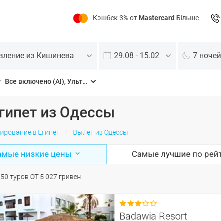
Кэшбек 3% от
Mastercard
Більше
вление из Кишинева
29.08 - 15.02
7 ночей
Все включено (AI), Ультра все включено (UAI)
гипет из Одессы
ирование в Египет
Вылет из Одессы
амые низкие цены
Самые лучшие по рей
О
50
туров
ОТ
5 027
гривен

Badawia Resort