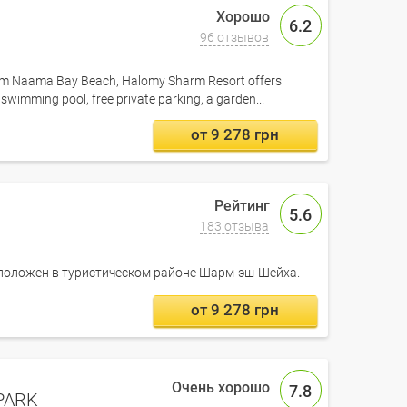
6.2
96 отзывов
from Naama Bay Beach, Halomy Sharm Resort offers
imming pool, free private parking, a garden...
от 9 278 грн
5.6
183 отзыва
положен в туристическом районе Шарм-эш-Шейха.
от 9 278 грн
7.8
PARK