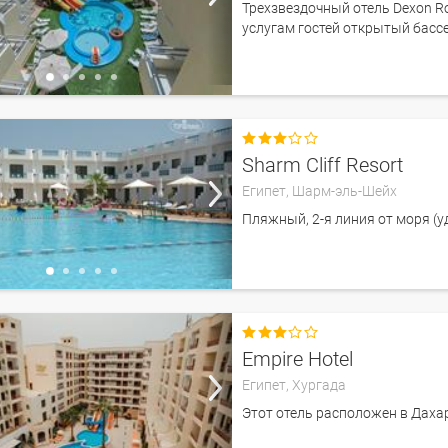
Трехзвездочный отель Dexon R
услугам гостей открытый бассе

Sharm Cliff Resort
Египет,
Шарм-эль-Шейх
Пляжный, 2-я линия от моря (у

Empire Hotel
Египет,
Хургада
Этот отель расположен в Даха