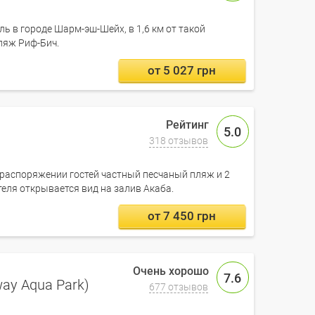
ль в городе Шарм-эш-Шейх, в 1,6 км от такой
ляж Риф-Бич.
от 5 027 грн
5.0
318 отзывов
в распоряжении гостей частный песчаный пляж и 2
теля открывается вид на залив Акаба.
от 7 450 грн
7.6
ay Aqua Park)
677 отзывов