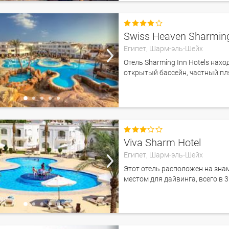

Египет,
Шарм-эль-Шейх
Отель Sharming Inn Hotels нахо
открытый бассейн, частный пл

Viva Sharm Hotel
Египет,
Шарм-эль-Шейх
Этот отель расположен на зна
местом для дайвинга, всего в 3