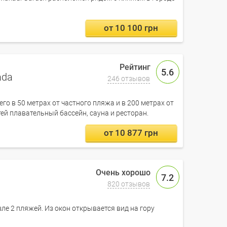
от 10 100 грн
5.6
ada
246 отзывов
его в 50 метрах от частного пляжа и в 200 метрах от
тей плавательный бассейн, сауна и ресторан.
от 10 877 грн
7.2
820 отзывов
озле 2 пляжей. Из окон открывается вид на гору