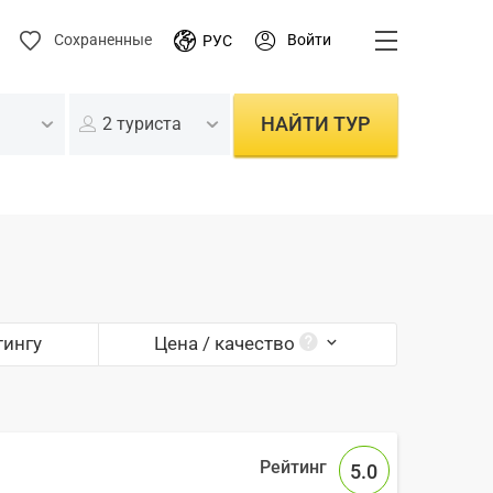
Войти
Сохраненные
РУС
НАЙТИ ТУР
2 туриста
тингу
Цена / качество
5.0