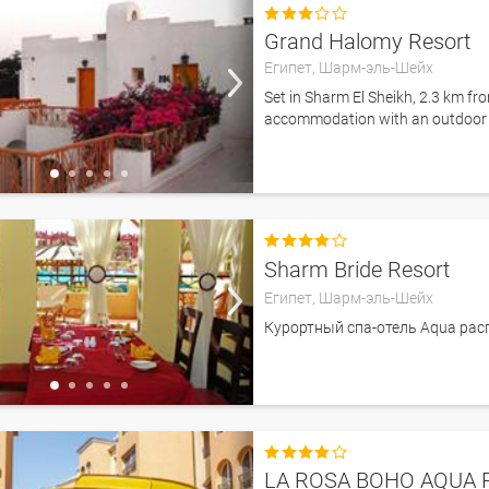

Grand Halomy Resort
Египет,
Шарм-эль-Шейх
Set in Sharm El Sheikh, 2.3 km 
accommodation with an outdoor sw

Sharm Bride Resort
Египет,
Шарм-эль-Шейх
Курортный спа-отель Aqua рас

LA ROSA BOHO AQUA 