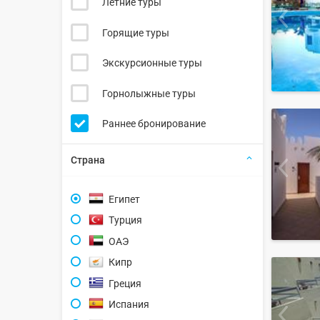
Летние туры
Горящие туры
Экскурсионные туры
Горнолыжные туры
Раннее бронирование
Страна
Египет
Турция
ОАЭ
Кипр
Греция
Испания