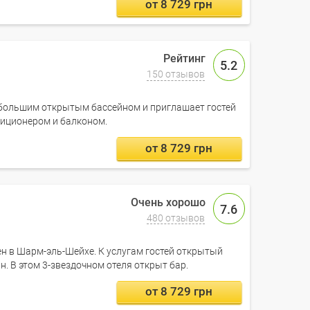
от 8 729 грн
5.2
150 отзывов
 большим открытым бассейном и приглашает гостей
диционером и балконом.
от 8 729 грн
7.6
480 отзывов
ен в Шарм-эль-Шейхе. К услугам гостей открытый
ан. В этом 3-звездочном отеля открыт бар.
от 8 729 грн