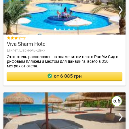

Viva Sharm Hotel
Египет,
Шарм-эль-Шейх
Этот отель расположен на знаменитом плато Рас Ум Сид с
рифовым пляжем и местом для дайвинга, всего в 350
метрах от отеля.
от 6 085 грн
5.6