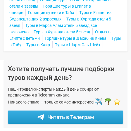
отели 4 звезды
Горящие туры в Египет в
январе
Горящие путевки в Таба
Туры в Египет из
Будапешта для 2 взрослых
Туры в Хургада отели 5
звезд
Туры в Марса Алам отели 5 звезд все
включено
Туры в Хургада отели 5 звезд
Отдых в
Египте с детьми
Горящие туры в Дахаб из Киева
Туры
в Табу
Туры в Каир
Туры в Шарм-Эль-Шейх
Хотите получать лучшие подборки
туров каждый день?
Наши тревел-эксперты каждый день собирают
предложения в Telegram канале.
Никакого спама — только самое интересное!
Читать в Телеграм