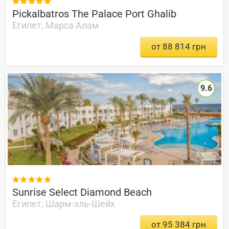

Pickalbatros The Palace Port Ghalib
Египет, Марса Алам
от 88 814 грн
9.6

Sunrise Select Diamond Beach
Египет, Шарм-эль-Шейх
от 95 384 грн