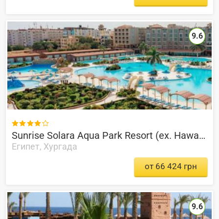
9.6

Sunrise Solara Aqua Park Resort (ex. Hawaii Caesar Dreams Aqua Park)
Египет, Хургада
от 66 424 грн
9.6