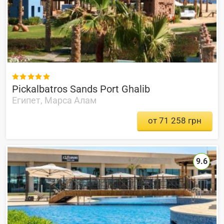

Pickalbatros Sands Port Ghalib
Египет, Марса Алам
от 71 258 грн
9.6