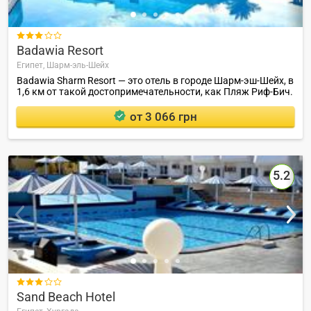

Badawia Resort
Египет,
Шарм-эль-Шейх
Badawia Sharm Resort — это отель в городе Шарм-эш-Шейх, в
1,6 км от такой достопримечательности, как Пляж Риф-Бич.
от 3 066 грн
5.2

Sand Beach Hotel