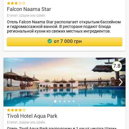

Falcon Naama Star
Египет,
Шарм-эль-Шейх
Отель Falcon Naama Star располагает открытым бассейном
и гидромассажной ванной. В ресторане подают блюда
региональной кухни из свежих местных ингредиентов.
от 7 000 грн
7.8

Tivoli Hotel Aqua Park
Египет,
Шарм-эль-Шейх
Отель Tivoli Aqua Park расположен в 1 км от центра Шарм-