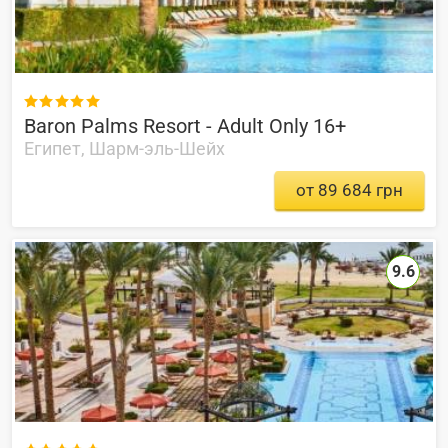

Baron Palms Resort - Adult Only 16+
Египет, Шарм-эль-Шейх
от 89 684 грн
9.6