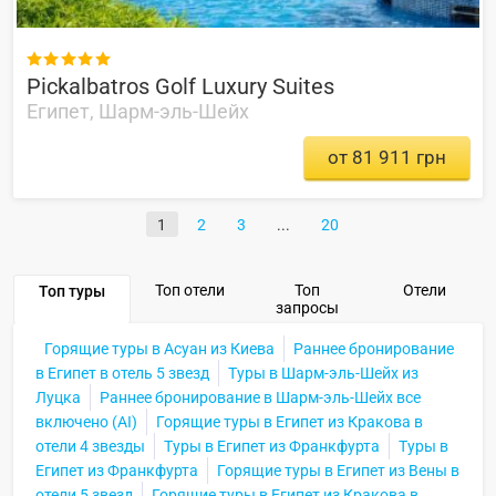

Pickalbatros Golf Luxury Suites
Египет, Шарм-эль-Шейх
от 81 911 грн
1
2
3
20
Топ отели
Топ
Отели
Топ туры
запросы
Горящие туры в Асуан из Киева
Раннее бронирование
в Египет в отель 5 звезд
Туры в Шарм-эль-Шейх из
Луцка
Раннее бронирование в Шарм-эль-Шейх все
включено (AI)
Горящие туры в Египет из Кракова в
отели 4 звезды
Туры в Египет из Франкфурта
Туры в
Египет из Франкфурта
Горящие туры в Египет из Вены в
отели 5 звезд
Горящие туры в Египет из Кракова в