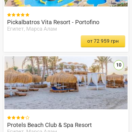

Pickalbatros Vita Resort - Portofino
Египет, Марса Алам
от 72 959 грн
10

Protels Beach Club & Spa Resort
Египет, Марса Алам