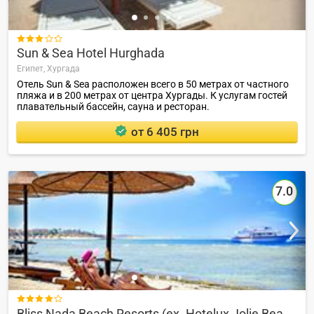

Sun & Sea Hotel Hurghada
Египет,
Хургада
Отель Sun & Sea расположен всего в 50 метрах от частного
пляжа и в 200 метрах от центра Хургады. К услугам гостей
плавательный бассейн, сауна и ресторан.
от 6 405 грн
7.0

Bliss Nada Beach Resorts (ex. Hotelux Jolie Beach)