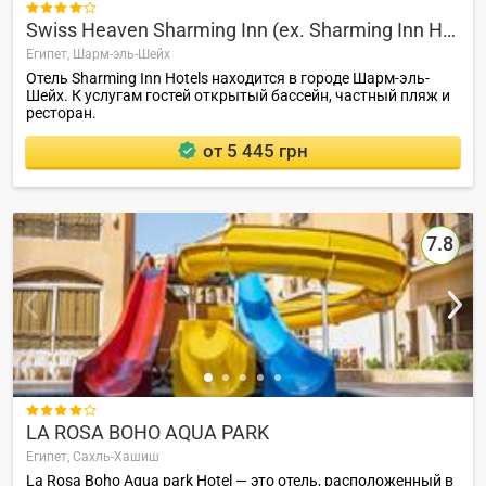

Swiss Heaven Sharming Inn (ex. Sharming Inn Hotel)
Египет,
Шарм-эль-Шейх
Отель Sharming Inn Hotels находится в городе Шарм-эль-
Шейх. К услугам гостей открытый бассейн, частный пляж и
ресторан.
от 5 445 грн
7.8

LA ROSA BOHO AQUA PARK
Египет,
Сахль-Хашиш
La Rosa Boho Aqua park Hotel — это отель, расположенный в