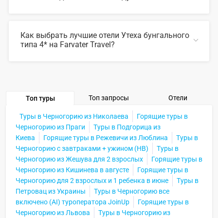
В 2026 году популярны такие отели Утеха бунгального
типа 4*:
Как выбрать лучшие отели Утеха бунгального
типа 4* на Farvater Travel?
СВЕРНУТЬ
Для выбора подходящего отеля вы можете
воспользоваться удобным поиском по сайту, также на
Farvater Travel вы найдете множество фото отелей и
отзывов про лучшие отели Утеха бунгального типа 4*
Топ запросы
Отели
Топ туры
СВЕРНУТЬ
Туры в Черногорию из Николаева
Горящие туры в
Черногорию из Праги
Туры в Подгорица из
Киева
Горящие туры в Режевичи из Люблина
Туры в
Черногорию с завтраками + ужином (HB)
Туры в
Черногорию из Жешува для 2 взрослых
Горящие туры в
Черногорию из Кишинева в августе
Горящие туры в
Черногорию для 2 взрослых и 1 ребенка в июне
Туры в
Петровац из Украины
Туры в Черногорию все
включено (AI) туроператора JoinUp
Горящие туры в
Черногорию из Львова
Туры в Черногорию из