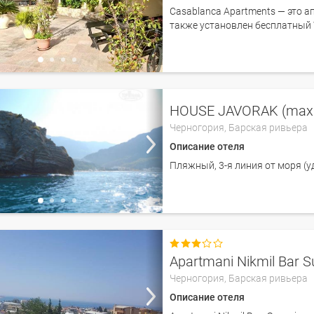
Casablanca Apartments — это а
также установлен бесплатный W
HOUSE JAVORAK (max 
Черногория,
Барская ривьера
Описание отеля
Пляжный, 3-я линия от моря (у

Apartmani Nikmil Bar S
Черногория,
Барская ривьера
Описание отеля