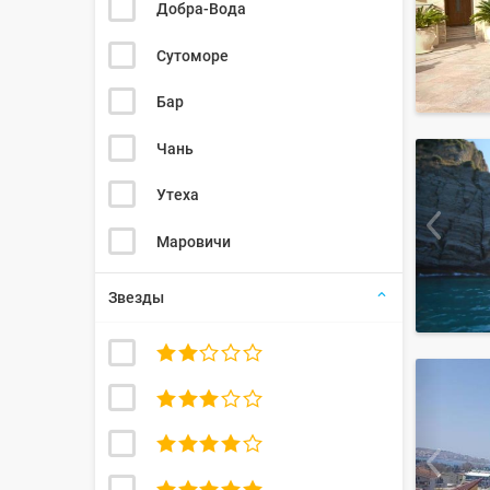
Добра-Вода
Сутоморе
Бар
Чань
Утеха
Маровичи
Звезды



