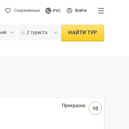
Войти
Сохраненные
РУС
НАЙТИ ТУР
чей
2 туриста
10