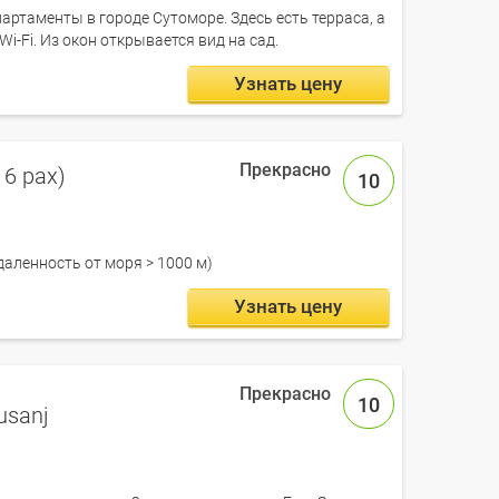
партаменты в городе Сутоморе. Здесь есть терраса, а
i-Fi. Из окон открывается вид на сад.
Узнать цену
6 pax)
10
даленность от моря > 1000 м)
Узнать цену
10
usanj