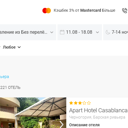
Кэшбек 3% от
Mastercard
Більше
Отправление из Без перелёта
11.08 - 18.08
7-14 но
Любое
вьера
О
221
ОТЕЛЬ

Apart Hotel Casablanca
Черногория,
Барская ривьера
Описание отеля