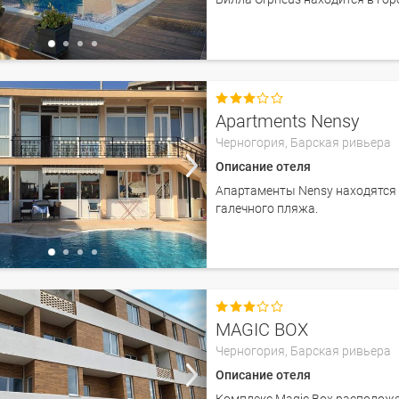

Apartments Nensy
Черногория,
Барская ривьера
Описание отеля
Апартаменты Nensy находятся в
галечного пляжа.

MAGIC BOX
Черногория,
Барская ривьера
Описание отеля