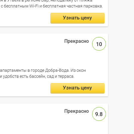
 в Утьехе в регионе Бар, неподалеку от пляжа
а с бесплатным Wi-Fi и бесплатная частная парковка.
Узнать цену
10
 апартаменты в городе Добра-Вода. Из окон
 удобств есть бассейн, сад и терраса.
Узнать цену
9.8