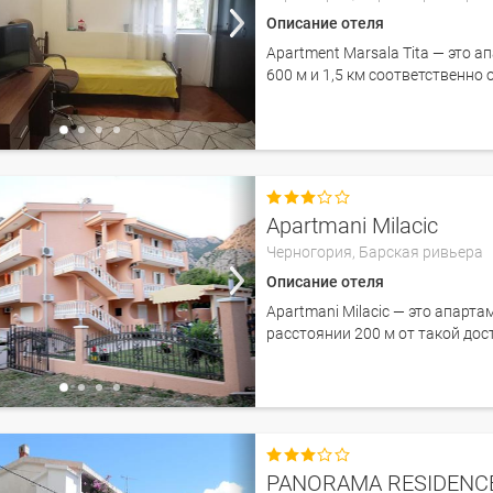
Описание отеля
Apartment Marsala Tita — это а
600 м и 1,5 км соответственно 

Apartmani Milacic
Черногория,
Барская ривьера
Описание отеля
Apartmani Milacic — это апарта
расстоянии 200 м от такой дос

PANORAMA RESIDENC