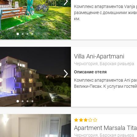
Комплекс апартаментов Vanja 
размещение с домашними живо
км.
Villa Ani-Apartmani
Черногория,
Барская ривьера
Описание отеля
Комплекс апартаментов Ani ра
Велики-Песак. К услугам госте

Apartment Marsala Tit
Черногория,
Барская ривьера