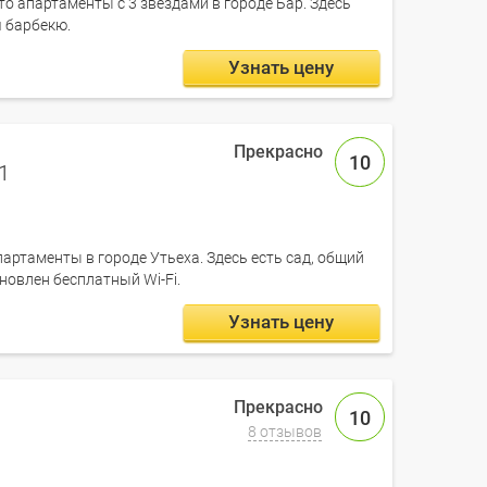
 это апартаменты с 3 звездами в городе Бар. Здесь
я барбекю.
Узнать цену
10
1
партаменты в городе Утьеха. Здесь есть сад, общий
ановлен бесплатный Wi-Fi.
Узнать цену
10
8 отзывов