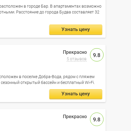
расположен в городе Бар. В апартаментах возможно
тными. Расстояние до города Будва составляет 32
Узнать цену
9.8
5 отзывов
сположен в поселке Добра-Вода, рядом с пляжем
й сезонный открытый бассейн и бесплатный Wi-Fi.
Узнать цену
9.8
a