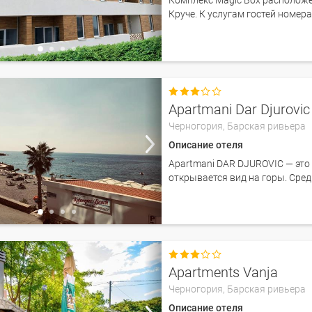
Комплекс Magic Box расположен
Круче. К услугам гостей номер

Apartmani Dar Djurovic
Черногория,
Барская ривьера
Описание отеля
Apartmani DAR DJUROVIC — это
открывается вид на горы. Среди

Apartments Vanja
Черногория,
Барская ривьера
Описание отеля