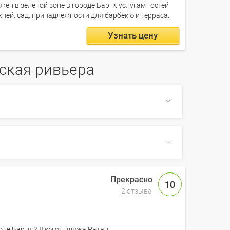
ен в зеленой зоне в городе Бар. К услугам гостей
ней, сад, принадлежности для барбекю и терраса.
Узнать цену
ская ривьера
ом по сайту, также на Farvater Travel вы
СВЕРНУТЬ
вьера
10
2 отзыва
СВЕРНУТЬ
де Бар, в 2,8 км от пляжа Ратац.