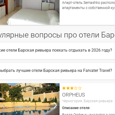
Апарт-отель Semashko располож
апартаменты с собственной кух
улярные вопросы про отели Бар
кие отели Барская ривьера поехать отдыхать в 2026 году?
6 году популярны такие отели Барская ривьера:
выбрать лучшие отели Барская ривьера на Farvater Travel?
ыбора подходящего отеля вы можете воспользоваться удобным поиск
те множество фото отелей и отзывов про лучшие отели Барская ри

ORPHEUS
Черногория,
Барская ривьера
Описание отеля
Вилла Orpheus находится в горо