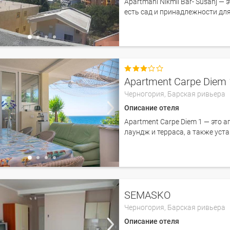
Apartmani Nikmil Bar- Susanj —
есть сад и принадлежности дл

Apartment Carpe Diem 
Черногория,
Барская ривьера
Описание отеля
Apartment Carpe Diem 1 — это а
лаундж и терраса, а также уст
SEMASKO
Черногория,
Барская ривьера
Описание отеля