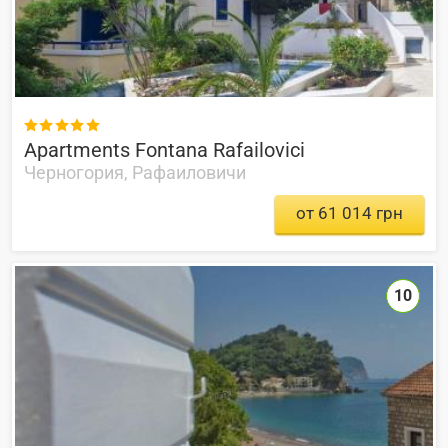

Apartments Fontana Rafailovici
Черногория, Рафаиловичи
от 61 014 грн
10