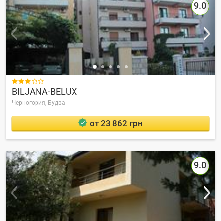
9.0

BILJANA-BELUX
Черногория,
Будва
от 23 862 грн
9.0