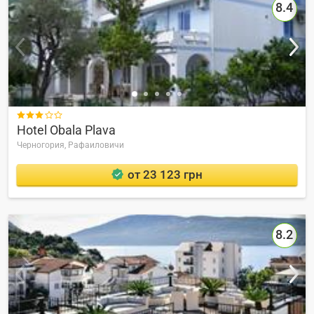
8.4

Hotel Obala Plava
Черногория,
Рафаиловичи
от 23 123 грн
8.2