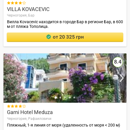

VILLA KOVACEVIC
Черногория,
Бар
Вилла Kovacevic находится в городе Бар в регионе Бар, в 600
м от пляжа Тополица.
от 20 325 грн
8.4

Garni Hotel Meduza
Черногория,
Рафаиловичи
Пляжный, 1-я линия от моря (удаленность от моря < 200 м)