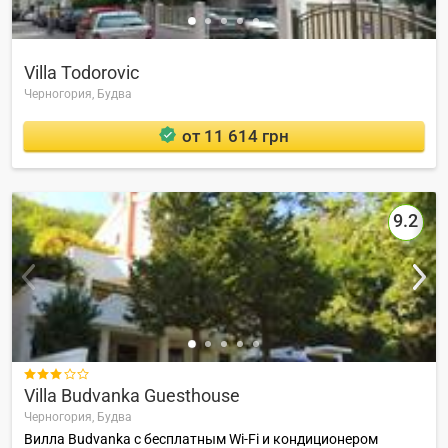
Villa Todorovic
Черногория,
Будва
от 11 614 грн
9.2

Villa Budvanka Guesthouse
Черногория,
Будва
Вилла Budvanka с бесплатным Wi-Fi и кондиционером