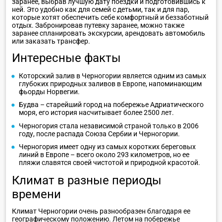
заранее, выбрав лучшую дату поездки и подготовившись к
ней. Это удобно как для семей с детьми, так и для пар,
которые хотят обеспечить себе комфортный и беззаботный
отдых. Забронировав путевку заранее, можно также
заранее спланировать экскурсии, арендовать автомобиль
или заказать трансфер.
Интересные факты
Которский залив в Черногории является одним из самых
глубоких природных заливов в Европе, напоминающим
фьорды Норвегии.
Будва – старейший город на побережье Адриатического
моря, его история насчитывает более 2500 лет.
Черногория стала независимой страной только в 2006
году, после распада Союза Сербии и Черногории.
Черногория имеет одну из самых коротких береговых
линий в Европе – всего около 293 километров, но ее
пляжи славятся своей чистотой и природной красотой.
Климат в разные периоды
времени
Климат Черногории очень разнообразен благодаря ее
географическому положению. Летом на побережье