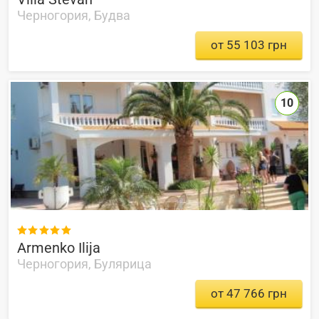
Черногория, Будва
от 55 103 грн
10

Armenko Ilija
Черногория, Булярица
от 47 766 грн