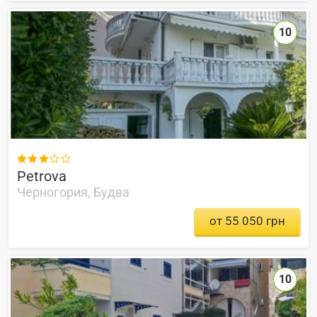
10

Petrova
Черногория, Будва
от 55 050 грн
10