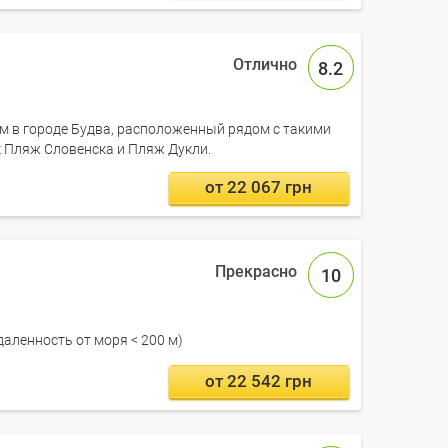
8.2
дом в городе Будва, расположенный рядом с такими
 Пляж Словенска и Пляж Дукли.
от 22 067 грн
10
даленность от моря < 200 м)
от 22 542 грн