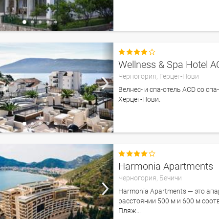

Wellness & Spa Hotel 
Черногория,
Герцег-Нови
Велнес- и спа-отель ACD со сп
Херцег-Нови.

Harmonia Apartments
Черногория,
Бечичи
Harmonia Apartments — это ап
расстоянии 500 м и 600 м соот
Пляж...