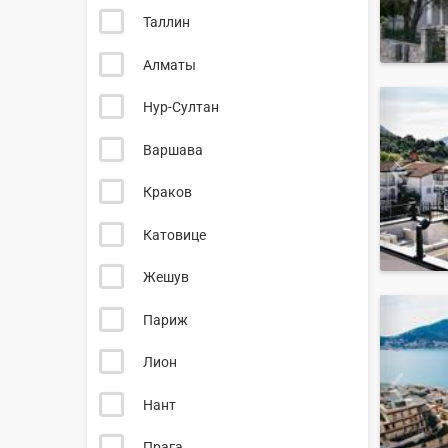
Таллин
Алматы
Нур-Султан
Варшава
Краков
Катовице
Жешув
Париж
Лион
Нант
Прага