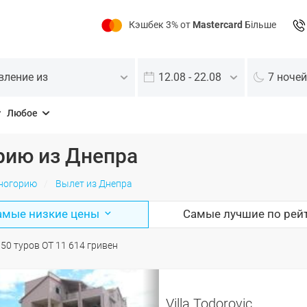
Кэшбек 3% от
Mastercard
Більше
вление из
12.08 - 22.08
7 ночей
Любое
рию из Днепра
рногорию
Вылет из Днепра
амые низкие цены
Самые лучшие по рей
О
50
туров
ОТ
11 614
гривен
Villa Todorovic