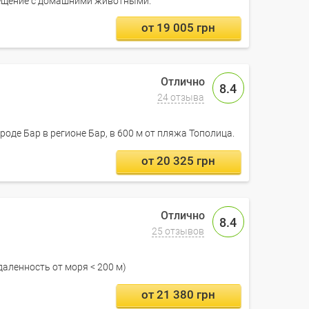
ещение с домашними животными.
от 19 005 грн
8.4
24 отзыва
роде Бар в регионе Бар, в 600 м от пляжа Тополица.
от 20 325 грн
8.4
25 отзывов
даленность от моря < 200 м)
от 21 380 грн