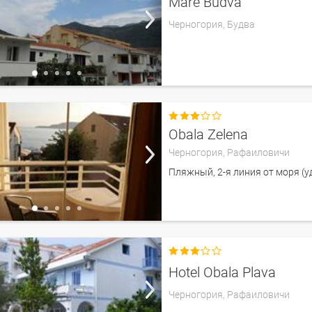
Mare Budva
Черногория,
Будва

Obala Zelena
Черногория,
Рафаиловичи
Пляжный, 2-я линия от моря (у

Hotel Obala Plava
Черногория,
Рафаиловичи