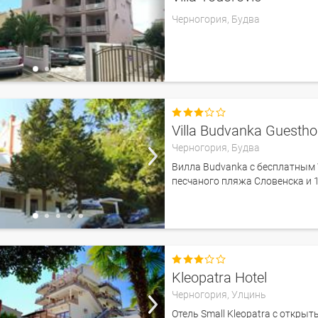
Черногория,
Будва

Villa Budvanka Guesth
Черногория,
Будва
Вилла Budvanka с бесплатным 
песчаного пляжа Словенска и 1

Kleopatra Hotel
Черногория,
Улцинь
Отель Small Kleopatra с откры