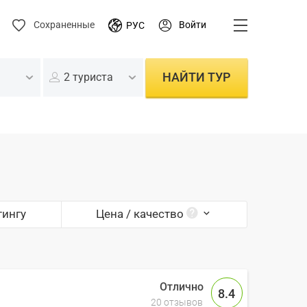
Войти
Сохраненные
РУС
НАЙТИ ТУР
2 туриста
тингу
Цена / качество
8.4
20 отзывов