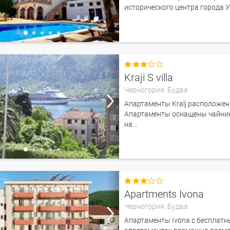
исторического центра города 

Kraji S villa
Черногория,
Будва
Апартаменты Kralj расположен
Апартаменты оснащены чайнико
на...

Apartments Ivona
Черногория,
Будва
Апартаменты Ivona с бесплатн