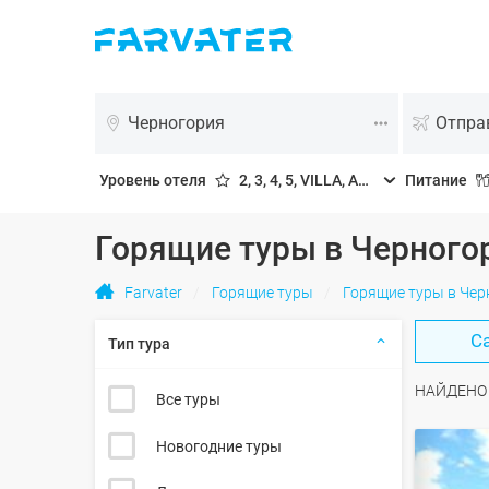
Черногория
Отпра
Уровень отеля
2, 3, 4, 5, VILLA, APP
Питание
Горящие туры в Черного
Farvater
Горящие туры
Горящие туры в Че
С
Тип тура
НАЙДЕН
Все туры
Новогодние туры