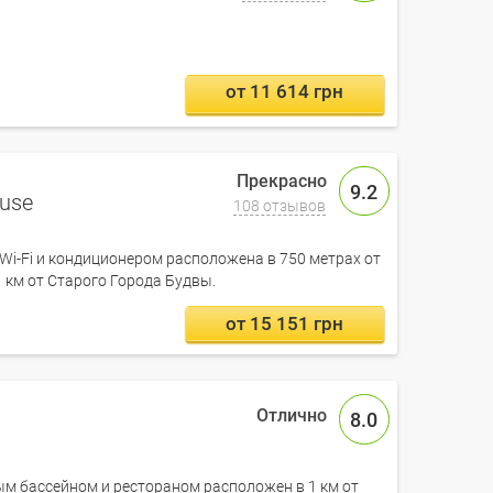
от 11 614 грн
9.2
ouse
108 отзывов
Wi-Fi и кондиционером расположена в 750 метрах от
 км от Старого Города Будвы.
от 15 151 грн
8.0
тым бассейном и рестораном расположен в 1 км от