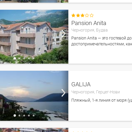

Pansion Anita
Черногория,
Будва
Pansion Anita — это гостевой 
достопримечательностями, как
GALIJA
Черногория,
Герцег-Нови
Пляжный, 1-я линия от моря (у