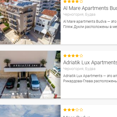

Al Mare Apartments Bu
Черногория,
Будва
Al Mare apartments Budva — эт
Пляж Дукли расположены в мене

Adriatik Lux Apartment
Черногория,
Будва
Adriatik Lux Apartments — это
Рикардова-Глава расположены в
