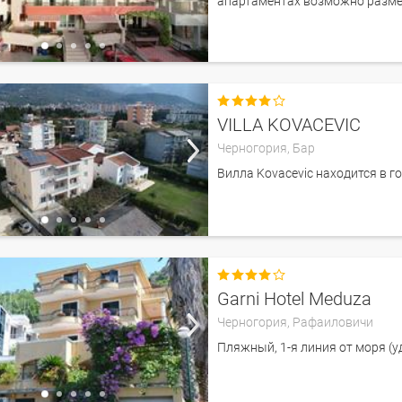
апартаментах возможно разм

VILLA KOVACEVIC
Черногория,
Бар
Вилла Kovacevic находится в го

Garni Hotel Meduza
Черногория,
Рафаиловичи
Пляжный, 1-я линия от моря (у