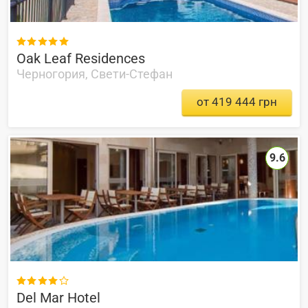

Oak Leaf Residences
Черногория, Свети-Стефан
от 419 444 грн
9.6

Del Mar Hotel