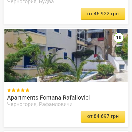
Черногория, Будва
от 46 922 грн
10

Apartments Fontana Rafailovici
Черногория, Рафаиловичи
от 84 697 грн