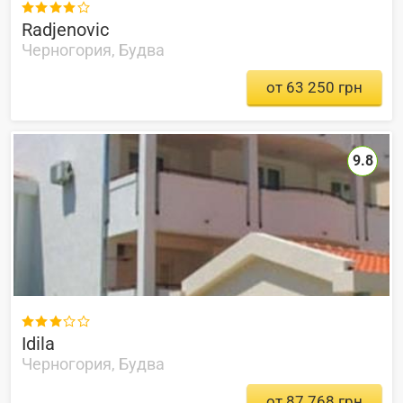

Radjenovic
Черногория, Будва
от 63 250 грн
9.8

Idila
Черногория, Будва
от 87 768 грн