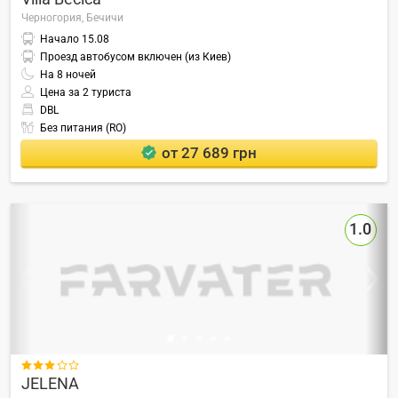
Черногория,
Бечичи
Начало
15.08
Проезд автобусом включен (из Киев)
На
8
ночей
Цена за 2 туриста
DBL
Без питания (RO)
от 27 689 грн
1.0

JELENA