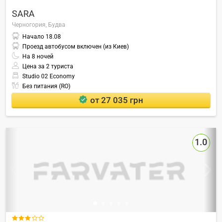
SARA
Черногория,
Будва
Начало
18.08
Проезд автобусом включен (из Киев)
На
8
ночей
Цена за 2 туриста
Studio 02 Economy
Без питания (RO)
от 27 035 грн
1.0
