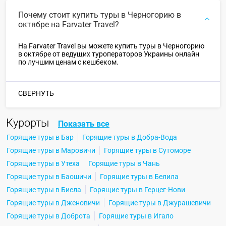
Почему стоит купить туры в Черногорию в
октябре на Farvater Travel?
На Farvater Travel вы можете купить туры в Черногорию
в октябре от ведущих туроператоров Украины онлайн
по лучшим ценам с кешбеком.
СВЕРНУТЬ
Курорты
Показать все
Горящие туры в Бар
Горящие туры в Добра-Вода
Горящие туры в Маровичи
Горящие туры в Сутоморе
Горящие туры в Утеха
Горящие туры в Чань
Горящие туры в Баошичи
Горящие туры в Белила
Горящие туры в Биела
Горящие туры в Герцег-Нови
Горящие туры в Дженовичи
Горящие туры в Джурашевичи
Горящие туры в Доброта
Горящие туры в Игало