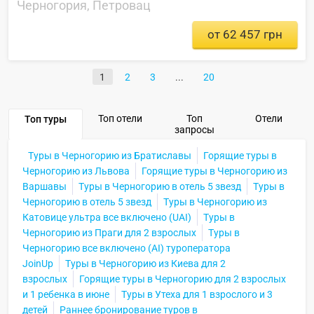
Черногория, Петровац
от 62 457 грн
1
2
3
20
Топ отели
Топ
Отели
Топ туры
запросы
Туры в Черногорию из Братиславы
Горящие туры в
Черногорию из Львова
Горящие туры в Черногорию из
Варшавы
Туры в Черногорию в отель 5 звезд
Туры в
Черногорию в отель 5 звезд
Туры в Черногорию из
Катовице ультра все включено (UAI)
Туры в
Черногорию из Праги для 2 взрослых
Туры в
Черногорию все включено (AI) туроператора
JoinUp
Туры в Черногорию из Киева для 2
взрослых
Горящие туры в Черногорию для 2 взрослых
и 1 ребенка в июне
Туры в Утеха для 1 взрослого и 3
детей
Раннее бронирование туров в