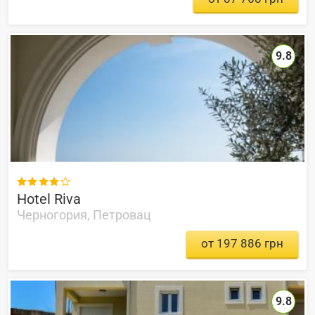
9.8

Hotel Riva
Черногория, Петровац
от 197 886 грн
9.8