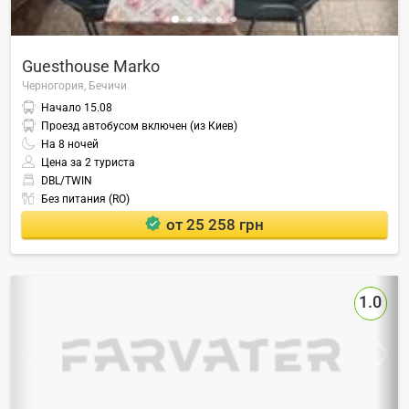
Guesthouse Marko
Черногория,
Бечичи
Начало
15.08
Проезд автобусом включен (из Киев)
На
8
ночей
Цена за 2 туриста
DBL/TWIN
Без питания (RO)
от 25 258 грн
1.0