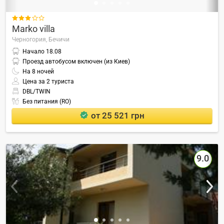

Marko villa
Черногория,
Бечичи
Начало
18.08
Проезд автобусом включен (из Киев)
На
8
ночей
Цена за 2 туриста
DBL/TWIN
Без питания (RO)
от 25 521 грн
9.0