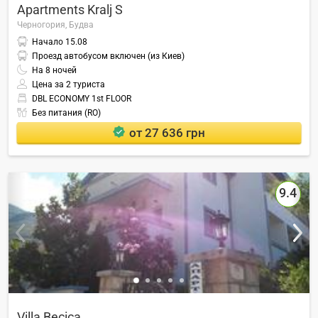
Apartments Kralj S
Черногория,
Будва
Начало
15.08
Проезд автобусом включен (из Киев)
На
8
ночей
Цена за 2 туриста
DBL ECONOMY 1st FLOOR
Без питания (RO)
от 27 636 грн
9.4
Villa Becica