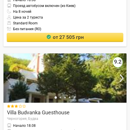
Начало
18.08
Проезд автобусом включен (из Киев)
На
8
ночей
Цена за 2 туриста
Standard Room
Без питания (RO)
от 27 505 грн
9.2

Villa Budvanka Guesthouse
Черногория,
Будва
Начало
18.08