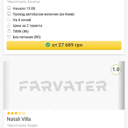
Черногория,
Бечичи
Начало
15.08
Проезд автобусом включен (из Киев)
На
8
ночей
Цена за 2 туриста
TWIN (#6)
Без питания (RO)
от 27 689 грн
1.0

Natali Villa
Черногория,
Будва