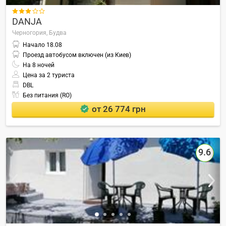

DANJA
Черногория,
Будва
Начало
18.08
Проезд автобусом включен (из Киев)
На
8
ночей
Цена за 2 туриста
DBL
Без питания (RO)
от 26 774 грн
9.6