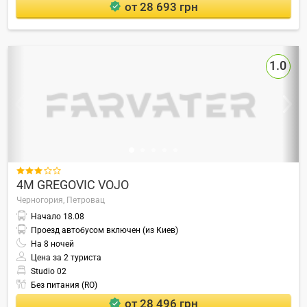
от 28 693 грн
1.0

4M GREGOVIC VOJO
Черногория,
Петровац
Начало
18.08
Проезд автобусом включен (из Киев)
На
8
ночей
Цена за 2 туриста
Studio 02
Без питания (RO)
от 28 496 грн