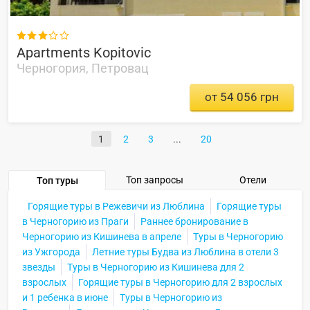

Apartments Kopitovic
Черногория, Петровац
от 54 056 грн
1
2
3
20
Топ запросы
Отели
Топ туры
Горящие туры в Режевичи из Люблина
Горящие туры
в Черногорию из Праги
Раннее бронирование в
Черногорию из Кишинева в апреле
Туры в Черногорию
из Ужгорода
Летние туры Будва из Люблина в отели 3
звезды
Туры в Черногорию из Кишинева для 2
взрослых
Горящие туры в Черногорию для 2 взрослых
и 1 ребенка в июне
Туры в Черногорию из