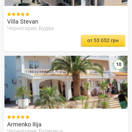

Villa Stevan
Черногория, Будва
от 53 052 грн
10

Armenko Ilija
Черногория, Булярица