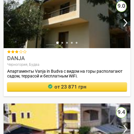
9.0

DANJA
Черногория,
Будва
Апартаменты Vanja in Budva с видом на горы располагают
садом, террасой и бесплатным WiFi.
от 23 871 грн
9.4