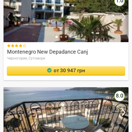
1.0

Montenegro New Depadance Canj
Черногория,
Сутоморе
от 30 947 грн
8.0