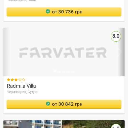
от 30 736 грн
8.0

Radmila Villa
Черногория,
Будва
от 30 842 грн