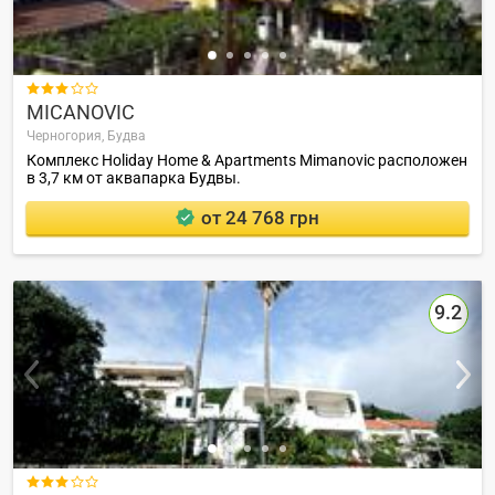

MICANOVIC
Черногория,
Будва
Комплекс Holiday Home & Apartments Mimanovic расположен
в 3,7 км от аквапарка Будвы.
от 24 768 грн
9.2
