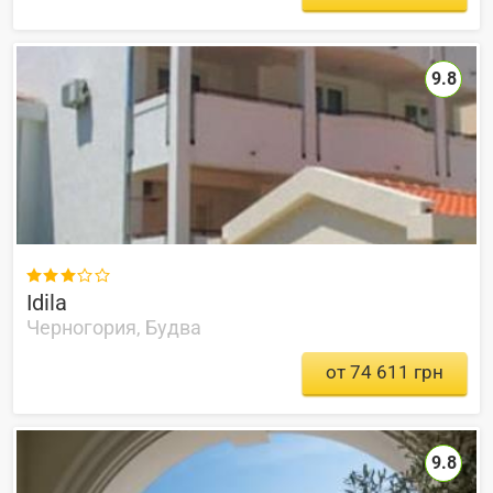
9.8

Idila
Черногория, Будва
от 74 611 грн
9.8