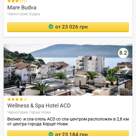

Mare Budva
Черногория,
Будва
от 23 026 грн
8.2

Wellness & Spa Hotel ACD
Черногория,
Герцег-Нови
Велнес- и спа-отель ACD со спа-центром расположен в 2,8 км
от центра города Херцег-Нови.
от 23 184 грн