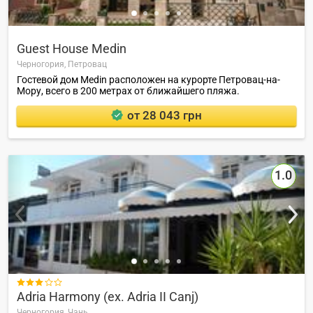
Guest House Medin
Черногория,
Петровац
Гостевой дом Medin расположен на курорте Петровац-на-
Мору, всего в 200 метрах от ближайшего пляжа.
от 28 043 грн
1.0

Adria Harmony (ex. Adria II Canj)
Черногория,
Чань