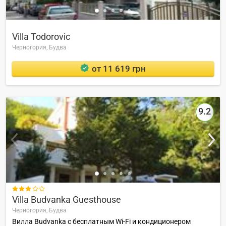
Villa Todorovic
Черногория,
Будва
от 11 619 грн
9.2

Villa Budvanka Guesthouse
Черногория,
Будва
Вилла Budvanka с бесплатным Wi-Fi и кондиционером