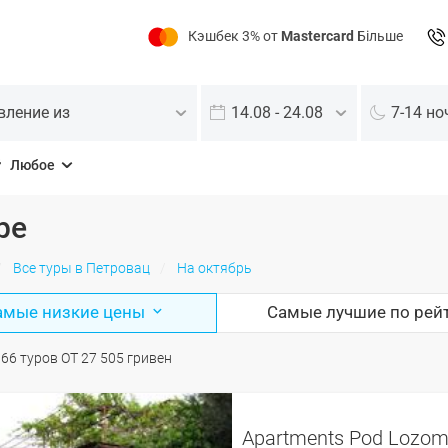
Кэшбек 3% от
Mastercard
Більше
вление из
14.08 - 24.08
7-14 но
Любое
ре
Все туры в Петровац
На октябрь
амые низкие цены
Самые лучшие по рей
О
66
туров
ОТ
27 505
гривен
Apartments Pod Lozo