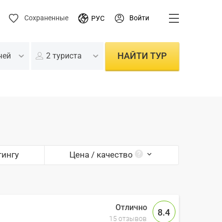
Войти
Сохраненные
РУС
НАЙТИ ТУР
чей
2 туриста
тингу
Цена / качество
8.4
m
15 отзывов