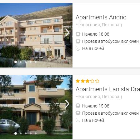
Apartments Andric
Черногория,
Петровац
Начало
18.08
На
8
ночей

Apartments Lanista Dr
Черногория,
Петровац
Начало
15.08
На
8
ночей