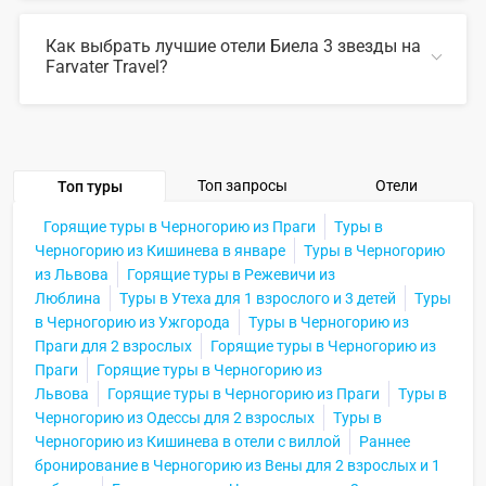
В 2026 году популярны такие отели Биела 3 звезды:
Как выбрать лучшие отели Биела 3 звезды на
Farvater Travel?
СВЕРНУТЬ
Для выбора подходящего отеля вы можете
воспользоваться удобным поиском по сайту, также на
Farvater Travel вы найдете множество фото отелей и
отзывов про лучшие отели Биела 3 звезды
Топ запросы
Отели
Топ туры
СВЕРНУТЬ
Горящие туры в Черногорию из Праги
Туры в
Черногорию из Кишинева в январе
Туры в Черногорию
из Львова
Горящие туры в Режевичи из
Люблина
Туры в Утеха для 1 взрослого и 3 детей
Туры
в Черногорию из Ужгорода
Туры в Черногорию из
Праги для 2 взрослых
Горящие туры в Черногорию из
Праги
Горящие туры в Черногорию из
Львова
Горящие туры в Черногорию из Праги
Туры в
Черногорию из Одессы для 2 взрослых
Туры в
Черногорию из Кишинева в отели с виллой
Раннее
бронирование в Черногорию из Вены для 2 взрослых и 1