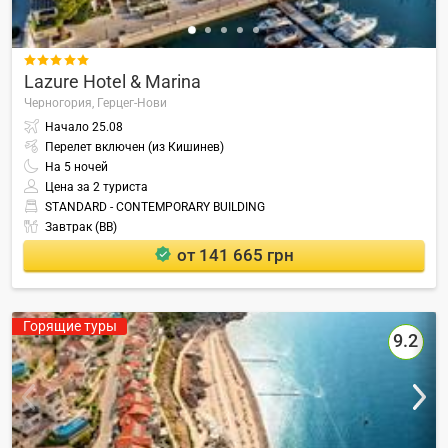

Lazure Hotel & Marina
Черногория,
Герцег-Нови
Начало
25.08
Перелет включен (из Кишинев)
На
5
ночей
Цена за 2 туриста
STANDARD - CONTEMPORARY BUILDING
Завтрак (BB)
от 141 665 грн
Горящие туры
9.2