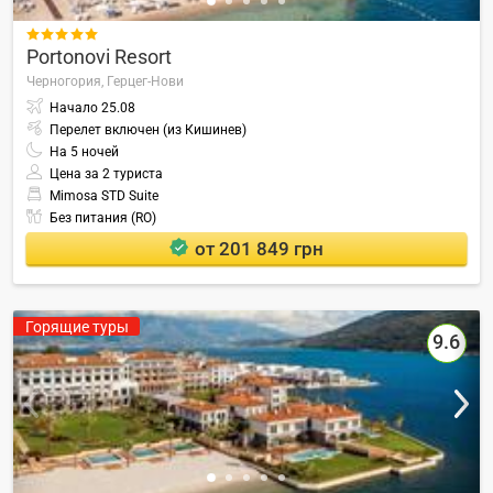

Portonovi Resort
Черногория,
Герцег-Нови
Начало
25.08
Перелет включен (из Кишинев)
На
5
ночей
Цена за 2 туриста
Mimosa STD Suite
Без питания (RO)
от 201 849 грн
Горящие туры
9.6