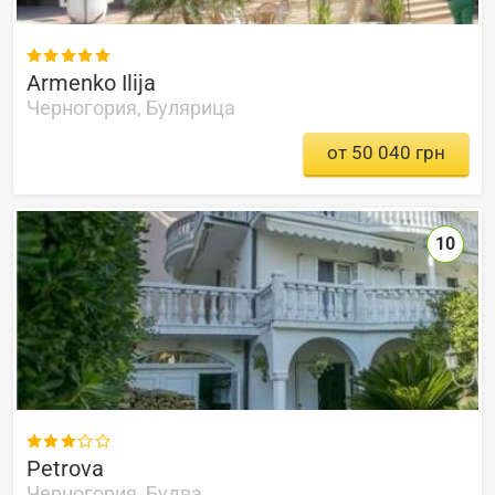

Armenko Ilija
Черногория, Булярица
от 50 040 грн
10

Petrova
Черногория, Будва