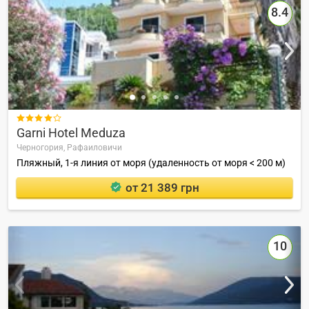
8.4

Garni Hotel Meduza
Черногория,
Рафаиловичи
Пляжный, 1-я линия от моря (удаленность от моря < 200 м)
от 21 389 грн
10