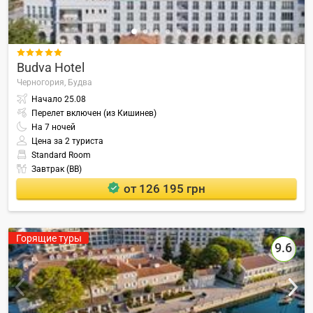

Budva Hotel
Черногория,
Будва
Начало
25.08
Перелет включен (из Кишинев)
На
7
ночей
Цена за 2 туриста
Standard Room
Завтрак (BB)
от 126 195 грн
Горящие туры
9.6