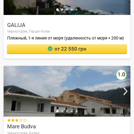
GALIJA
Черногория,
Герцег-Нови
Пляжный, 1-я линия от моря (удаленность от моря < 200 м)
от 22 550 грн
1.0

Mare Budva
Черногория,
Будва