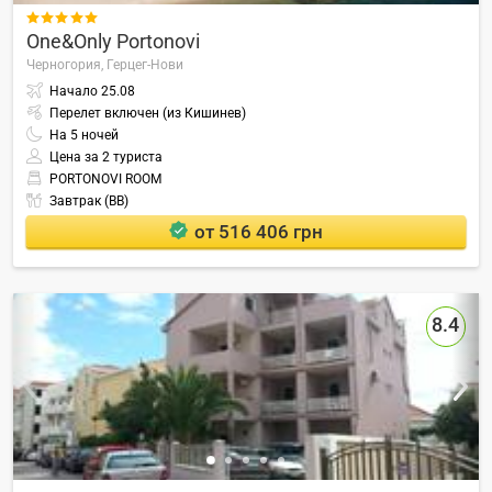

One&Only Portonovi
Черногория,
Герцег-Нови
Начало
25.08
Перелет включен (из Кишинев)
На
5
ночей
Цена за 2 туриста
PORTONOVI ROOM
Завтрак (BB)
от 516 406 грн
8.4