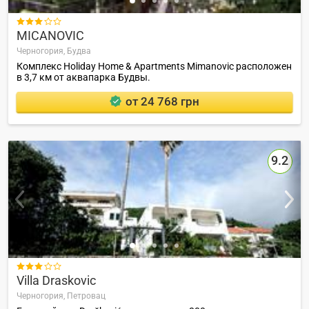

MICANOVIC
Черногория,
Будва
Комплекс Holiday Home & Apartments Mimanovic расположен
в 3,7 км от аквапарка Будвы.
от 24 768 грн
9.2

Villa Draskovic
Черногория,
Петровац