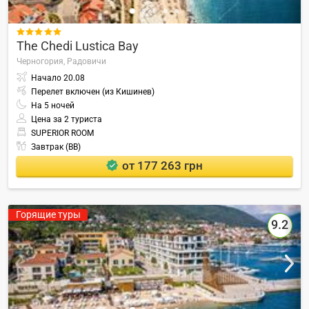

The Chedi Lustica Bay
Черногория,
Радовичи
Начало
20.08
Перелет включен (из Кишинев)
На
5
ночей
Цена за 2 туриста
SUPERIOR ROOM
Завтрак (BB)
от 177 263 грн
Горящие туры
9.2