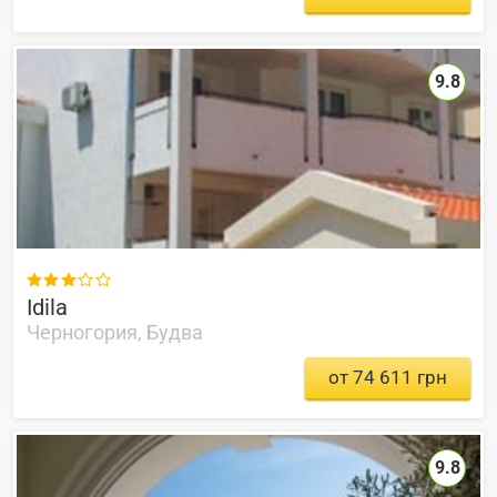
9.8

Idila
Черногория, Будва
от 74 611 грн
9.8