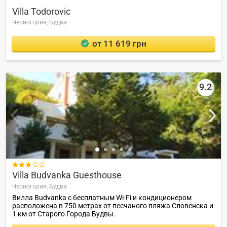
Villa Todorovic
Черногория,
Будва
от 11 619 грн
9.2

Villa Budvanka Guesthouse
Черногория,
Будва
Вилла Budvanka с бесплатным Wi-Fi и кондиционером
расположена в 750 метрах от песчаного пляжа Словенска и
1 км от Старого Города Будвы.