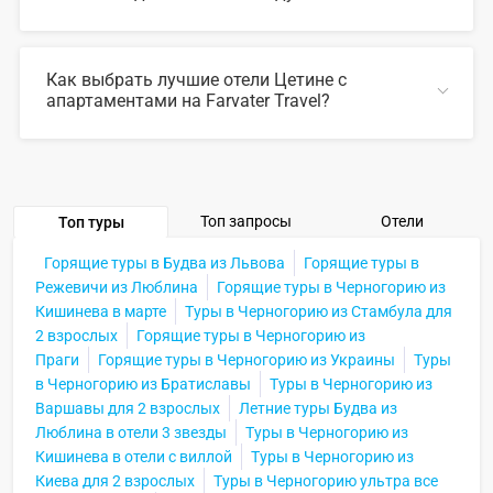
В 2026 году популярны такие отели Цетине с
апартаментами:
Как выбрать лучшие отели Цетине с
апартаментами на Farvater Travel?
СВЕРНУТЬ
Для выбора подходящего отеля вы можете
воспользоваться удобным поиском по сайту, также на
Farvater Travel вы найдете множество фото отелей и
отзывов про лучшие отели Цетине с апартаментами
Топ запросы
Отели
Топ туры
СВЕРНУТЬ
Горящие туры в Будва из Львова
Горящие туры в
Режевичи из Люблина
Горящие туры в Черногорию из
Кишинева в марте
Туры в Черногорию из Стамбула для
2 взрослых
Горящие туры в Черногорию из
Праги
Горящие туры в Черногорию из Украины
Туры
в Черногорию из Братиславы
Туры в Черногорию из
Варшавы для 2 взрослых
Летние туры Будва из
Люблина в отели 3 звезды
Туры в Черногорию из
Кишинева в отели с виллой
Туры в Черногорию из
Киева для 2 взрослых
Туры в Черногорию ультра все