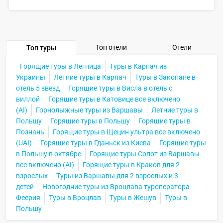
СВЕРНУТЬ
Для выбора подходящего отеля вы можете
воспользоваться удобным поиском по сайту, также на
Farvater Travel вы найдете множество фото отелей и
отзывов про лучшие отели Города Польши
бунгального типа 5*
Топ отели
Отели
Топ туры
Горящие туры в Легница
Туры в Карпач из
СВЕРНУТЬ
Украины
Летние туры в Карпач
Туры в Закопане в
отель 5 звезд
Горящие туры в Висла в отель с
виллой
Горящие туры в Катовице все включено
(AI)
Горнолыжные туры из Варшавы
Летние туры в
Польшу
Горящие туры в Польшу
Горящие туры в
Познань
Горящие туры в Щецин ультра все включено
(UAI)
Горящие туры в Гданьск из Киева
Горящие туры
в Польшу в октябре
Горящие туры Сопот из Варшавы
все включено (AI)
Горящие туры в Краков для 2
взрослых
Туры из Варшавы для 2 взрослых и 3
детей
Новогодние туры из Вроцлава туроператора
Феерия
Туры в Вроцлав
Туры в Жешув
Туры в
Польшу