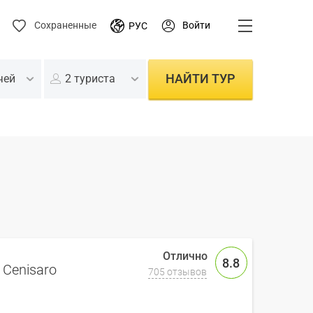
Войти
Сохраненные
РУС
НАЙТИ ТУР
чей
2 туриста
8.8
 Cenisaro
705 отзывов