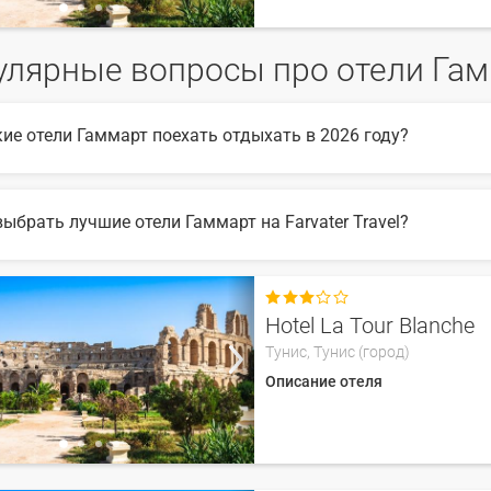
улярные вопросы про отели Га
кие отели Гаммарт поехать отдыхать в 2026 году?
6 году популярны такие отели Гаммарт:
выбрать лучшие отели Гаммарт на Farvater Travel?
ыбора подходящего отеля вы можете воспользоваться удобным поиск
те множество фото отелей и отзывов про лучшие отели Гаммарт

Hotel La Tour Blanche
Тунис,
Тунис (город)
Описание отеля