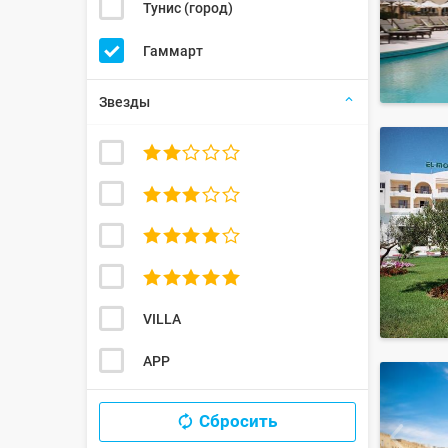
Тунис (город)
Гаммарт
Звезды




VILLA
APP
Сбросить