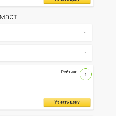
ммарт
ом по сайту, также на Farvater Travel вы
СВЕРНУТЬ
1
СВЕРНУТЬ
Узнать цену