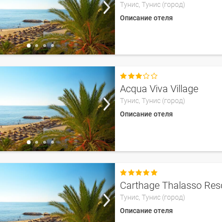
Тунис,
Тунис (город)
Описание отеля

Acqua Viva Village
Тунис,
Тунис (город)
Описание отеля

Carthage Thalasso Res
Тунис,
Тунис (город)
Описание отеля