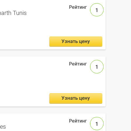
1
arth Tunis
Узнать цену
1
Узнать цену
1
les