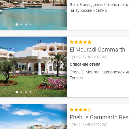
Этот 5-звездочный отель наход
на Тунисский залив.

El Mouradi Gammarth
Тунис,
Тунис (город)
Описание отеля
Отель El Mouradi расположен н
Туниса.

Phebus Gammarth Reso
Тунис,
Тунис (город)