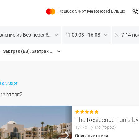
Кэшбек 3% от
Mastercard
Більше
Отправление из Без перелёта
09.08 - 16.08
7-14 но
Завтрак (BB), Завтрак + ужин (HB), Завтрак + обед + ужин (FB), Все включено (AI), Ультра все включено (UAI)
Гаммарт
О
12
ОТЕЛЕЙ

The Residence Tunis by
Тунис,
Тунис (город)
Описание отеля