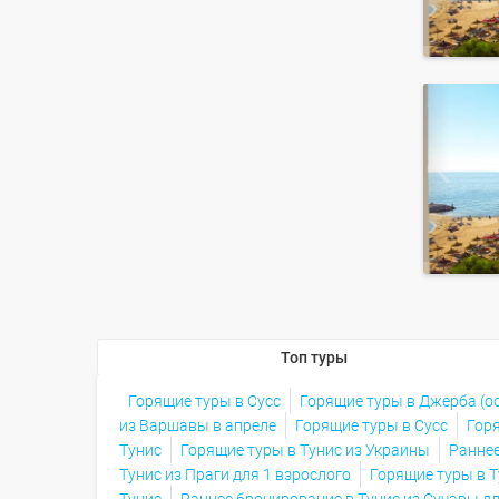
Топ туры
Горящие туры в Сусс
Горящие туры в Джерба (ос
из Варшавы в апреле
Горящие туры в Сусс
Горя
Тунис
Горящие туры в Тунис из Украины
Раннее
Тунис из Праги для 1 взрослого
Горящие туры в Т
Тунис
Раннее бронирование в Тунис из Сучавы д