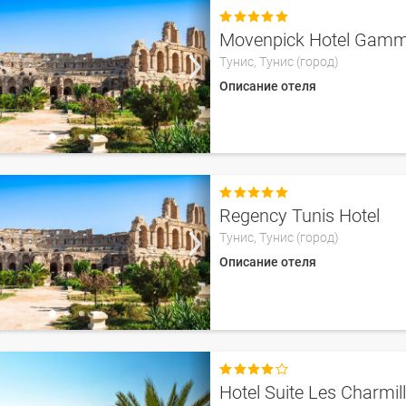

Movenpick Hotel Gamm
Тунис,
Тунис (город)
Описание отеля

Regency Tunis Hotel
Тунис,
Тунис (город)
Описание отеля

Hotel Suite Les Charmil