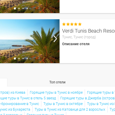

Verdi Tunis Beach Reso
Тунис,
Тунис (город)
Описание отеля
Топ отели
тров) из Киева
Горящие туры в Тунис в ноябре
Горящие туры в 
щие туры в Тунис в отель 5 звезд
Горящие туры в Джерба (остров
 бронирование в Тунис
Туры в Тунис в октябре
Туры в Тунис из
унис из Бухареста
Туры в Тунис из Катовице для 2 взрослых
Ту
ля 2 взрослых
Горящие туры в Тунис