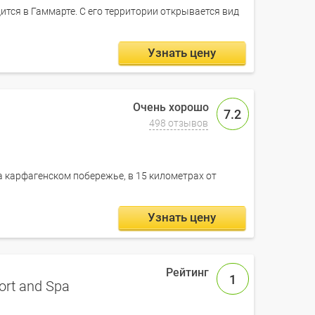
ится в Гаммарте. С его территории открывается вид
Узнать цену
7.2
498 отзывов
а карфагенском побережье, в 15 километрах от
Узнать цену
1
rt and Spa