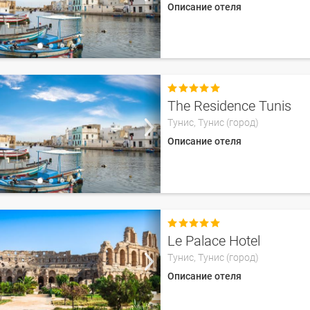
Описание отеля

The Residence Tunis
Тунис,
Тунис (город)
Описание отеля

Le Palace Hotel
Тунис,
Тунис (город)
Описание отеля