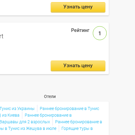
Узнать цену
1
rt
Узнать цену
Отели
Тунис из Украины
Раннее бронирование в Тунис
) из Киева
Раннее бронирование в
 Варшавы для 2 взрослых
Раннее бронирование в
ры в Тунис из Жешува в июле
Горящие туры в