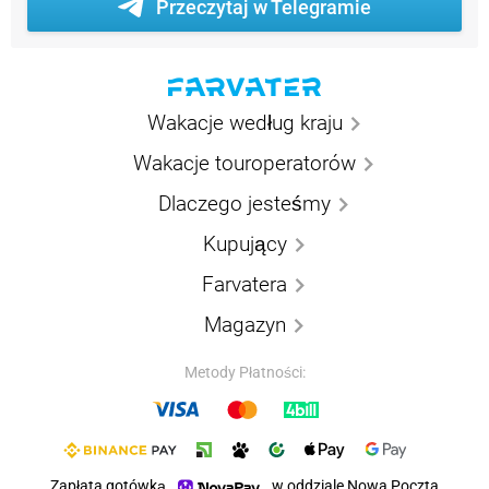
Przeczytaj w Telegramie
Wakacje według kraju
Wakacje touroperatorów
Dlaczego jesteśmy
Kupujący
Farvatera
Magazyn
Metody Płatności:
Zapłata gotówką
w oddziale Nowa Poczta