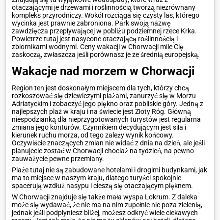
otaczającymi je drzewami i roślinnością tworzą niezrównany
kompleks przyrodniczy. Wokół rozciąga się czysty las, którego
wycinka jest prawnie zabroniona. Park swoją nazwę
zawdzięcza przepływającej w pobliżu podziemnej rzece Krka.
Powietrze tutaj jest nasycone otaczającą roślinnością i
zbiornikami wodnymi. Ceny wakacji w Chorwacji mile Cię
zaskoczą, zwłaszcza jeśli porównasz je ze średnią europejską.
Wakacje nad morzem w Chorwacji
Region ten jest doskonałym miejscem dla tych, którzy chcą
rozkoszować się dziewiczymi plażami, zanurzyć się w Morzu
Adriatyckim i zobaczyć jego piękno oraz pobliskie góry. Jedną z
najlepszych plaż w kraju i na świecie jest Złoty Róg. Główną
niespodzianką dla nieprzygotowanych turystów jest regularna
zmiana jego konturów. Czynnikiem decydującym jest siła i
kierunek ruchu morza, od tego zależy wynik końcowy.
Oczywiście znaczących zmian nie widać z dnia na dzień, ale jeśli
planujecie zostać w Chorwacji chociaż na tydzień, na pewno
zauważycie pewne przemiany.
Plaże tutaj nie są zabudowane hotelami i drogimi budynkami, jak
ma to miejsce w naszym kraju, dlatego turyści spokojnie
spacerują wzdłuż nasypu i cieszą się otaczającym pięknem.
W Chorwacji znajduje się także mała wyspa Lokrum. Z daleka
może się wydawać, że nie ma na nim zupełnie nic poza zielenią,
jednak jeśli podpłyniesz bliżej, możesz odkryć wiele ciekawych