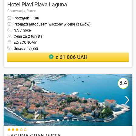
Hotel Plavi Plava Laguna
Chorwacja,
Porec
Początek
11.08
Przejazd autobusem wliczony w cenę (z Lwów)
NA
7
noce
Cena za 2 turysta
E2/ECONOMY
Śniadanie (BB)
z 61 806 UAH
8.4

LAGUNA GRAN VISTA