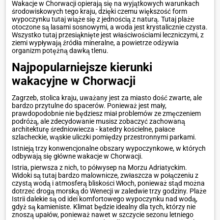
Wakacje w Chorwacji opierają się na wyjątkowych warunkach
środowiskowych tego kraju, dzięki czemu większość form
wypoczynku tutaj wiąże się z jednością z naturą. Tutaj plaże
otoczone są lasami sosnowymi, a woda jest krystalicznie czysta.
Wszystko tutaj przesiąknięte jest właściwościami leczniczymi, z
ziemi wypływają źródła mineralne, a powietrze odżywia
organizm potężną dawką tlenu.
Najpopularniejsze kierunki
wakacyjne w Chorwacji
Zagrzeb, stolica kraju, uważany jest za miasto dość zwarte, ale
bardzo przytulne do spacerów. Ponieważ jest mały,
prawdopodobnie nie będziesz miał problemów ze zmęczeniem
podróżą, ale zdecydowanie musisz zobaczyć zachowaną
architekturę średniowiecza - katedry kościelne, pałace
szlacheckie, wąskie uliczki pomiędzy przestronnymi parkami.
Istnieją trzy konwencjonalne obszary wypoczynkowe, w których
odbywają się główne wakacje w Chorwacji.
Istria, pierwsza z nich, to półwysep na Morzu Adriatyckim.
Widoki są tutaj bardzo malownicze, zwłaszcza w połączeniu z
czystą wodą i atmosferą bliskości Włoch, ponieważ stąd można
dotrzeć drogą morską do Wenecji w zaledwie trzy godziny. Plaże
Istrii dalekie są od idei komfortowego wypoczynku nad wodą,
gdyż są kamieniste. Klimat będzie idealny dla tych, którzy nie
znoszą upałów, ponieważ nawet w szczycie sezonu letniego