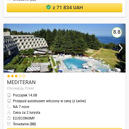
z 71 834 UAH
8.8

MEDITERAN
Chorwacja,
Porec
Początek
14.08
Przejazd autobusem wliczony w cenę (z Lwów)
NA
7
noce
Cena za 2 turysta
E2/ECONOMY
Śniadanie (BB)