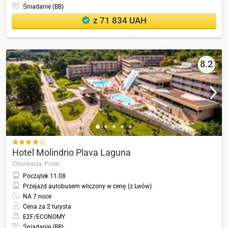
Śniadanie (BB)
z 71 834 UAH
8.2

Hotel Molindrio Plava Laguna
Chorwacja,
Porec
Początek
11.08
Przejazd autobusem wliczony w cenę (z Lwów)
NA
7
noce
Cena za 2 turysta
E2F/ECONOMY
Śniadanie (BB)