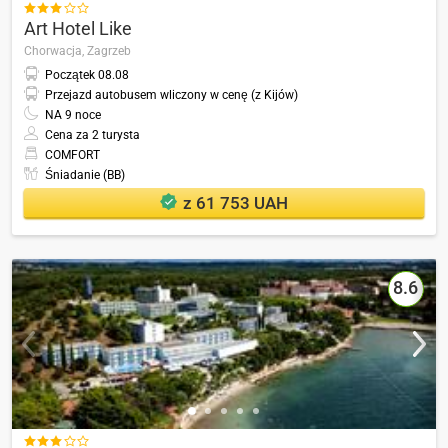

Art Hotel Like
Chorwacja,
Zagrzeb
Początek
08.08
Przejazd autobusem wliczony w cenę (z Kijów)
NA
9
noce
Cena za 2 turysta
COMFORT
Śniadanie (BB)
z 61 753 UAH
8.6
