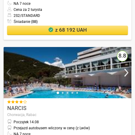
NA
7
noce
Cena za 2 turysta
2S2/STANDARD
Śniadanie (BB)
z 68 192 UAH
8.8

NARCIS
Chorwacja,
Rabac
Początek
14.08
Przejazd autobusem wliczony w cenę (z Lwów)
NA
7
noce