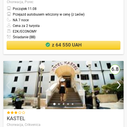
Chorwacja,
Porec
Początek
11.08
Przejazd autobusem wliczony w cenę (z Lwów)
NA
7
noce
Cena za 2 turysta
E2K/ECONOMY
Śniadanie (BB)
z 64 550 UAH
6.8

KASTEL
Chorwacja,
Crikvenica