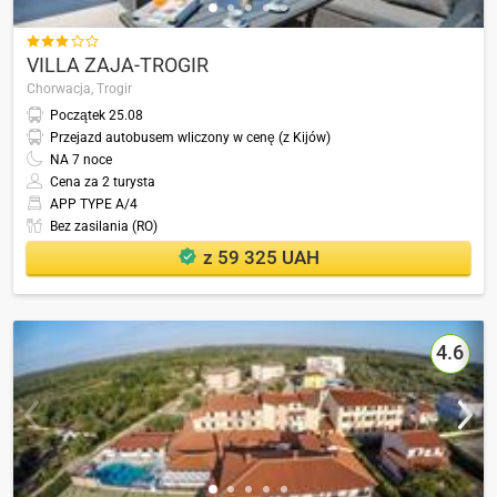

VILLA ZAJA-TROGIR
Chorwacja,
Trogir
Początek
25.08
Przejazd autobusem wliczony w cenę (z Kijów)
NA
7
noce
Cena za 2 turysta
APP TYPE A/4
Bez zasilania (RO)
z 59 325 UAH
4.6