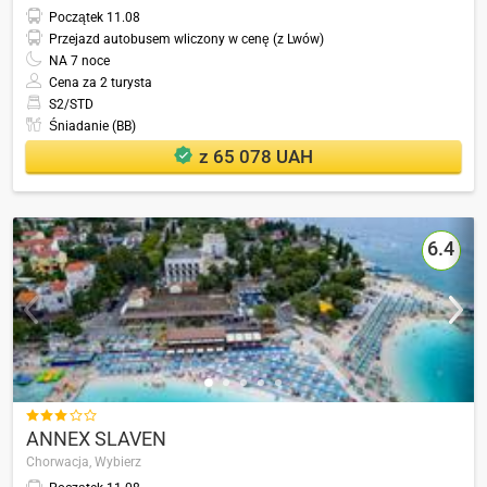
Początek
11.08
Przejazd autobusem wliczony w cenę (z Lwów)
NA
7
noce
Cena za 2 turysta
S2/STD
Śniadanie (BB)
z 65 078 UAH
6.4

ANNEX SLAVEN
Chorwacja,
Wybierz