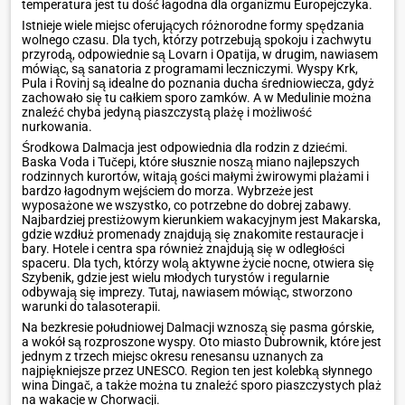
temperatura jest tu dość łagodna dla organizmu Europejczyka.
Istnieje wiele miejsc oferujących różnorodne formy spędzania
wolnego czasu. Dla tych, którzy potrzebują spokoju i zachwytu
przyrodą, odpowiednie są Lovarn i Opatija, w drugim, nawiasem
mówiąc, są sanatoria z programami leczniczymi. Wyspy Krk,
Pula i Rovinj są idealne do poznania ducha średniowiecza, gdyż
zachowało się tu całkiem sporo zamków. A w Medulinie można
znaleźć chyba jedyną piaszczystą plażę i możliwość
nurkowania.
Środkowa Dalmacja jest odpowiednia dla rodzin z dziećmi.
Baska Voda i Tučepi, które słusznie noszą miano najlepszych
rodzinnych kurortów, witają gości małymi żwirowymi plażami i
bardzo łagodnym wejściem do morza. Wybrzeże jest
wyposażone we wszystko, co potrzebne do dobrej zabawy.
Najbardziej prestiżowym kierunkiem wakacyjnym jest Makarska,
gdzie wzdłuż promenady znajdują się znakomite restauracje i
bary. Hotele i centra spa również znajdują się w odległości
spaceru. Dla tych, którzy wolą aktywne życie nocne, otwiera się
Szybenik, gdzie jest wielu młodych turystów i regularnie
odbywają się imprezy. Tutaj, nawiasem mówiąc, stworzono
warunki do talasoterapii.
Na bezkresie południowej Dalmacji wznoszą się pasma górskie,
a wokół są rozproszone wyspy. Oto miasto Dubrownik, które jest
jednym z trzech miejsc okresu renesansu uznanych za
najpiękniejsze przez UNESCO. Region ten jest kolebką słynnego
wina Dingač, a także można tu znaleźć sporo piaszczystych plaż
na wakacje w Chorwacji.