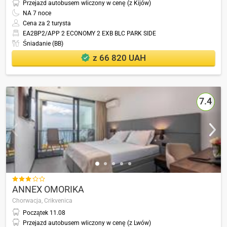
Przejazd autobusem wliczony w cenę (z Kijów)
NA
7
noce
Cena za 2 turysta
EA2BP2/APP 2 ECONOMY 2 EXB BLC PARK SIDE
Śniadanie (BB)
z 66 820 UAH
7.4

ANNEX OMORIKA
Chorwacja,
Crikvenica
Początek
11.08
Przejazd autobusem wliczony w cenę (z Lwów)