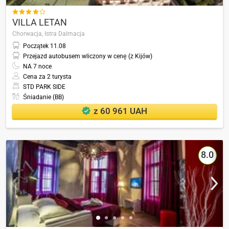

VILLA LETAN
Chorwacja,
Istra Dalmacja
Początek
11.08
Przejazd autobusem wliczony w cenę (z Kijów)
NA
7
noce
Cena za 2 turysta
STD PARK SIDE
Śniadanie (BB)
z 60 961 UAH
8.0