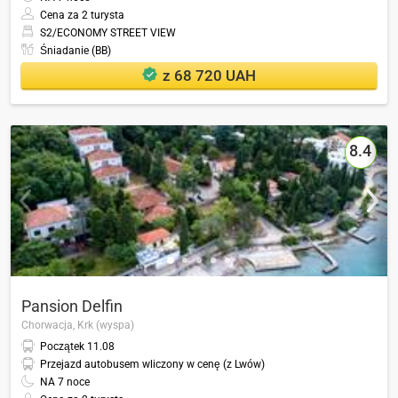
Cena za 2 turysta
S2/ECONOMY STREET VIEW
Śniadanie (BB)
z 68 720 UAH
8.4
Pansion Delfin
Chorwacja,
Krk (wyspa)
Początek
11.08
Przejazd autobusem wliczony w cenę (z Lwów)
NA
7
noce