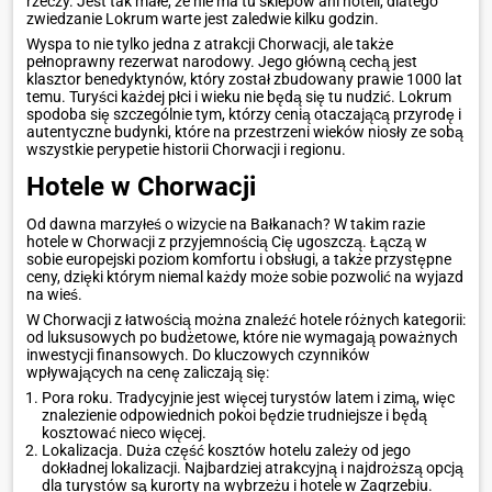
rzeczy. Jest tak małe, że nie ma tu sklepów ani hoteli, dlatego
zwiedzanie Lokrum warte jest zaledwie kilku godzin.
Wyspa to nie tylko jedna z atrakcji Chorwacji, ale także
pełnoprawny rezerwat narodowy. Jego główną cechą jest
klasztor benedyktynów, który został zbudowany prawie 1000 lat
temu. Turyści każdej płci i wieku nie będą się tu nudzić. Lokrum
spodoba się szczególnie tym, którzy cenią otaczającą przyrodę i
autentyczne budynki, które na przestrzeni wieków niosły ze sobą
wszystkie perypetie historii Chorwacji i regionu.
Hotele w Chorwacji
Od dawna marzyłeś o wizycie na Bałkanach? W takim razie
hotele w Chorwacji z przyjemnością Cię ugoszczą. Łączą w
sobie europejski poziom komfortu i obsługi, a także przystępne
ceny, dzięki którym niemal każdy może sobie pozwolić na wyjazd
na wieś.
W Chorwacji z łatwością można znaleźć hotele różnych kategorii:
od luksusowych po budżetowe, które nie wymagają poważnych
inwestycji finansowych. Do kluczowych czynników
wpływających na cenę zaliczają się:
Pora roku. Tradycyjnie jest więcej turystów latem i zimą, więc
znalezienie odpowiednich pokoi będzie trudniejsze i będą
kosztować nieco więcej.
Lokalizacja. Duża część kosztów hotelu zależy od jego
dokładnej lokalizacji. Najbardziej atrakcyjną i najdroższą opcją
dla turystów są kurorty na wybrzeżu i hotele w Zagrzebiu.