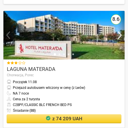
8.6

LAGUNA MATERADA
Chorwacja,
Porec
Początek
11.08
Przejazd autobusem wliczony w cenę (z Lwów)
NA
7
noce
Cena za 2 turysta
C2BPF/CLASSIC BLC FRENCH BED PS
Śniadanie (BB)
z 74 209 UAH