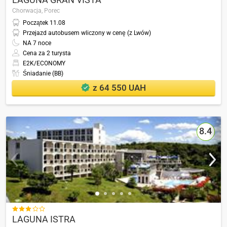
Chorwacja,
Porec
Początek
11.08
Przejazd autobusem wliczony w cenę (z Lwów)
NA
7
noce
Cena za 2 turysta
E2K/ECONOMY
Śniadanie (BB)
z 64 550 UAH
8.4

LAGUNA ISTRA