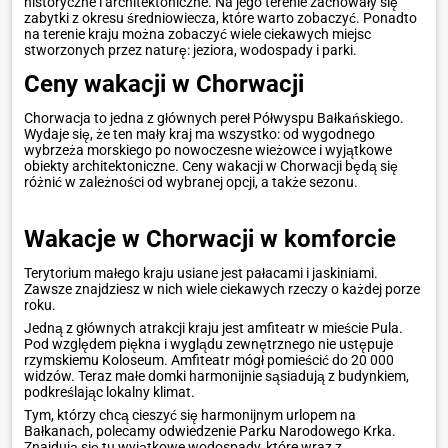
historyczne i architektoniczne. Na jego terenie zachowały się
zabytki z okresu średniowiecza, które warto zobaczyć. Ponadto
na terenie kraju można zobaczyć wiele ciekawych miejsc
stworzonych przez naturę: jeziora, wodospady i parki.
Ceny wakacji w Chorwacji
Chorwacja to jedna z głównych pereł Półwyspu Bałkańskiego.
Wydaje się, że ten mały kraj ma wszystko: od wygodnego
wybrzeża morskiego po nowoczesne wieżowce i wyjątkowe
obiekty architektoniczne. Ceny wakacji w Chorwacji będą się
różnić w zależności od wybranej opcji, a także sezonu.
Wakacje w Chorwacji w komforcie
Terytorium małego kraju usiane jest pałacami i jaskiniami.
Zawsze znajdziesz w nich wiele ciekawych rzeczy o każdej porze
roku.
Jedną z głównych atrakcji kraju jest amfiteatr w mieście Pula.
Pod względem piękna i wyglądu zewnętrznego nie ustępuje
rzymskiemu Koloseum. Amfiteatr mógł pomieścić do 20 000
widzów. Teraz małe domki harmonijnie sąsiadują z budynkiem,
podkreślając lokalny klimat.
Tym, którzy chcą cieszyć się harmonijnym urlopem na
Bałkanach, polecamy odwiedzenie Parku Narodowego Krka.
Znajdują się tu wyjątkowe wodospady, które wraz z