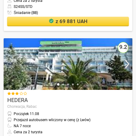
Cena za 2 turysta
S24SS/STD
Śniadanie (BB)
z 69 881 UAH
9.2

HEDERA
Chorwacja,
Rabac
Początek
11.08
Przejazd autobusem wliczony w cenę (z Lwów)
NA
7
noce
Cena za 2 turysta