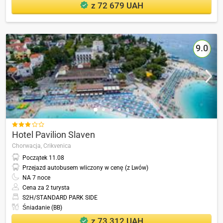
z 72 679 UAH
9.0

Hotel Pavilion Slaven
Chorwacja,
Crikvenica
Początek
11.08
Przejazd autobusem wliczony w cenę (z Lwów)
NA
7
noce
Cena za 2 turysta
S2H/STANDARD PARK SIDE
Śniadanie (BB)
z 73 312 UAH