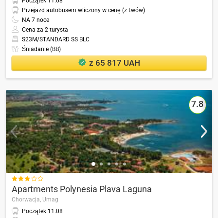
Początek
11.08
Przejazd autobusem wliczony w cenę (z Lwów)
NA
7
noce
Cena za 2 turysta
S23M/STANDARD SS BLC
Śniadanie (BB)
z 65 817 UAH
7.8

Apartments Polynesia Plava Laguna
Chorwacja,
Umag
Początek
11.08