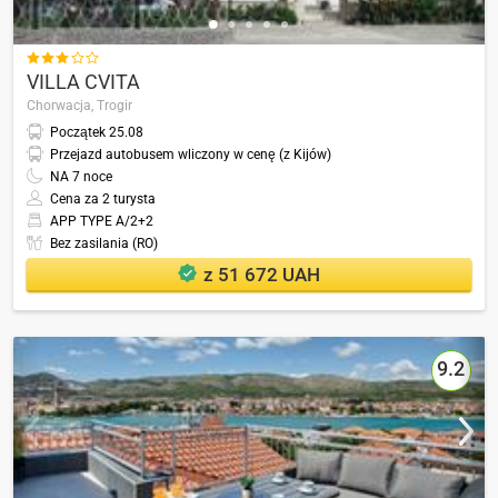

VILLA CVITA
Chorwacja,
Trogir
Początek
25.08
Przejazd autobusem wliczony w cenę (z Kijów)
NA
7
noce
Cena za 2 turysta
APP TYPE A/2+2
Bez zasilania (RO)
z 51 672 UAH
9.2