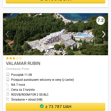
7.2

VALAMAR RUBIN
Chorwacja,
Porec
Początek
11.08
Przejazd autobusem wliczony w cenę (z Lwów)
NA
7
noce
Cena za 2 turysta
RO2VB/ROOM FOR 2 SS BLC
Śniadanie + obiad (HB)
z 73 787 UAH