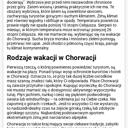
docierają”. Wybrzeże jest przed nimi niezawodnie chronione
przez góry. Zatem wiosną i jesienią praktycznie ich nie ma. Te
obszary wybrzeża, które latem są oświetlone słońcem,
zachwycają turystów gorącym i suchym klimatem. Zimą klimat
jest również łagodny i obfituje w opady. Temperatura powietrza
prawie nigdy nie spada poniżej 10 stopni Celsjusza. Sierpień to
miesiąc, w którym temperatura może wzrosnąć powyżej 26
stopni Celsjusza. Ale nie martwcie się, wybierając się na wakacje
do Chorwacji. Sucha bryza morska i mnóstwo zieleni pomogą
przetrwać ten upał. Jeśli chodzi o północną część kraju, panuje
tu klimat kontynentalny.
Rodzaje wakacji w Chorwacji
Pierwszą rzeczą, o której powinieneś powiedzieć turystom, są
wakacje na plaży. Ponad tysiąc wysp schronicie kurortów i hoteli
w Chorwacji. Oznacza to, że przy tak dużej liczbie ośrodków
masz szansę znaleźć taki, który Ci odpowiada. Plaże Chorwacji
są zawsze przytulne i spokojne. Kupując wycieczkę do Chorwacji
nie musisz martwić się o dostępność aktywnego wypoczynku
tutaj. Płyń jachtem, nurkuj i ciesz się pięknem podwodnego
świata lub windsurfingu – ta odmiana już na Ciebie czeka. Nie
zapomnij o górach i rzekach. Jeśli to wszystko Ci nie wystarczy,
to nadszedł idealny czas na zejście górską rzeką lub zdobycie
górskiego szczytu. Najbardziej podstawowym sportem
ekstremalnym zimą jest narciarstwo alpejskie.
Chorwacja to także kraj mający swoje ciekawe tradycje, zabytki