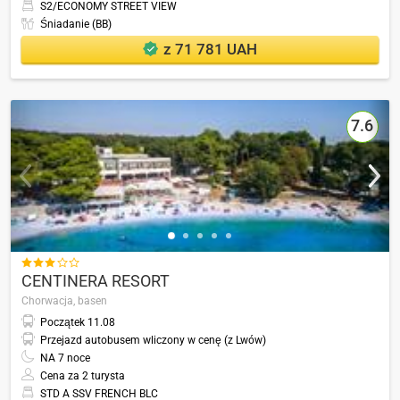
S2/ECONOMY STREET VIEW
Śniadanie (BB)
z 71 781 UAH
7.6

CENTINERA RESORT
Chorwacja,
basen
Początek
11.08
Przejazd autobusem wliczony w cenę (z Lwów)
NA
7
noce
Cena za 2 turysta
STD A SSV FRENCH BLC