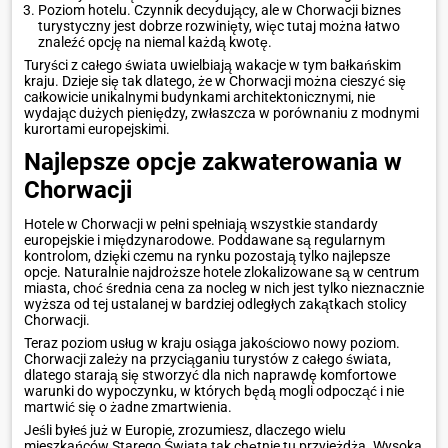
Poziom hotelu. Czynnik decydujący, ale w Chorwacji biznes
turystyczny jest dobrze rozwinięty, więc tutaj można łatwo
znaleźć opcję na niemal każdą kwotę.
Turyści z całego świata uwielbiają wakacje w tym bałkańskim
kraju. Dzieje się tak dlatego, że w Chorwacji można cieszyć się
całkowicie unikalnymi budynkami architektonicznymi, nie
wydając dużych pieniędzy, zwłaszcza w porównaniu z modnymi
kurortami europejskimi.
Najlepsze opcje zakwaterowania w
Chorwacji
Hotele w Chorwacji w pełni spełniają wszystkie standardy
europejskie i międzynarodowe. Poddawane są regularnym
kontrolom, dzięki czemu na rynku pozostają tylko najlepsze
opcje. Naturalnie najdroższe hotele zlokalizowane są w centrum
miasta, choć średnia cena za nocleg w nich jest tylko nieznacznie
wyższa od tej ustalanej w bardziej odległych zakątkach stolicy
Chorwacji.
Teraz poziom usług w kraju osiąga jakościowo nowy poziom.
Chorwacji zależy na przyciąganiu turystów z całego świata,
dlatego starają się stworzyć dla nich naprawdę komfortowe
warunki do wypoczynku, w których będą mogli odpocząć i nie
martwić się o żadne zmartwienia.
Jeśli byłeś już w Europie, zrozumiesz, dlaczego wielu
mieszkańców Starego Świata tak chętnie tu przyjeżdża. Wysoka