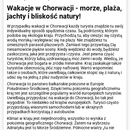
Wakacje w Chorwacji - morze, plaża,
jachty i bliskość natury!
W przypadku wakacji w Chorwacji każdy turysta znajdzie tu swój
indywidualny sposób spędzenia czasu. Są podróżnicy, którym
podoba się ekologia kraju. Przychodzą tu, aby cieszyć się czystą
wodą morską i wylegiwać się na plaży. Nie znajdziesz tu
śmiesznych parasoli plażowych. Zamiast tego przywitają Cię
niesamowicie piękne sosny. Kiedy wejdziesz do wody, będziesz
zaskoczony, jaka jest przejrzysta i czysta. Jest pewna część
turystów, którzy lubią uzdrawiającą moc ziemi i wody. Wiedzą, że
Chorwacja jest bogata w źródła mineralne. Kraj zaskakuje także
turystów obecnością złóż ropy naftowej. Warto wspomnieć
także o osobach, które uwielbiają całkowicie stopić się z naturą i
udać się na jedną z plaż nudystów w kraju.
Chorwacja to państwo bałkańskie położone w Europie
Południowo-Środkowej. Dzięki temu położeniu geograficznemu
kraj ten jest szczególnie popularny wśród europejskich turystów.
Uwielbiają przyjeżdżać na wakacje do Chorwacji, bo tak jest
wygodnie. To niedaleko od krajów europejskich. Turyści często
przyjeżdżają własnymi samochodami lub w skrajnych
przypadkach korzystają z autobusów.
Klimat w kraju jest niejednorodny, wszystko to wynika z
położenia geograficznego Chorwacji. Zatem na wybrzeżu
Adriatyku jest to Morze Śródziemne. Północne wiatry „tu nie