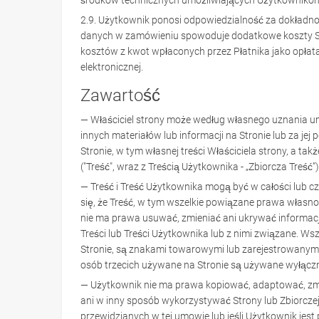
środków technicznych umożliwiających Użytkownikom
2.9. Użytkownik ponosi odpowiedzialność za dokładn
danych w zamówieniu spowoduje dodatkowe koszty Spr
kosztów z kwot wpłaconych przez Płatnika jako opłat
elektronicznej.
Zawartość
— Właściciel strony może według własnego uznania umo
innych materiałów lub informacji na Stronie lub za jej
Stronie, w tym własnej treści Właściciela strony, a ta
("Treść", wraz z Treścią Użytkownika - „Zbiorcza Treść”)
— Treść i Treść Użytkownika mogą być w całości lub 
się, że Treść, w tym wszelkie powiązane prawa własnoś
nie ma prawa usuwać, zmieniać ani ukrywać informacj
Treści lub Treści Użytkownika lub z nimi związane. Ws
Stronie, są znakami towarowymi lub zarejestrowanymi
osób trzecich używane na Stronie są używane wyłączn
— Użytkownik nie ma prawa kopiować, adaptować, zmi
ani w inny sposób wykorzystywać Strony lub Zbiorczej 
przewidzianych w tej umowie lub jeśli Użytkownik jes