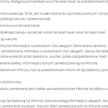
a witryny, dostępna pod adresem www.farvater.travel, za pośrednictwem 
która ukończyła 18 lat, jest w pełni zdolna do czynności prawnych, korzyst
ystkie jej warunki, opisane poniżej.
tronie www.farvater.travel.
zielnego zakupu wycieczek online Farvater.travel, www.farvater.travel.
 jej warunki.
itrynie informacje o wycieczkach i/lub usługach, które można zamówić.
do zamieszczania informacji o wycieczkach i/lub usługach. Nazwa Sprz
nie wycieczki przez operatora, voucher, polisa ubezpieczeniowa, bilety l
erialne obiekty, informacje o których zamieszczone są na Witrynie.
ednictwem Witryny i/lub za pośrednictwem infolinii do Sprzedawcy z pro
e Użytkownika.
larzu zamówienia jako osoba upoważniona przez Płatnika do odbioru usł
zez Sprzedawcę na Witrynie, które zawierają informacje o usługach, ceni
ki zamówienia wycieczki. Warunki Ofert zamieszczonych na Witrynie usta