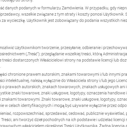
 dostęp do Strony.
ość danych podanych w formularzu Zamówienia. W przypadku, gdy niepra
zedawcy, wszelkie związane z tym straty i koszty ponosi Użytkownik. 
a za wycieczkę. Użytkownik jest zobowiązany do podania wszystkich nie
żliwić Użytkownikom tworzenie, przesyłanie, odbieranie i przechowywan
 pośrednictwem („Treść”); przeglądanie wszelkiej treści, którą Administr
kże treści dostarczonych Właścicielowi strony na podstawie licencji lub d
.
części chronione prawem autorskim, znakami towarowymi i/lub innymi pr
ci intelektualnej, należą wyłącznie do Właściciela strony i/lub jego Lic
i o prawach autorskich, znakach towarowych, znakach usługowych ani i
zystkie znaki towarowe, znaki usługowe, logotypy, oznaczenia handlowe i
 znakami towarowymi. Znaki towarowe, znaki usługowe, logotypy, oznac
ie w celach identyfikacyjnych i mogą być używane wyłącznie przez odpow
eniać, rozpowszechniać, sprzedawać, cedować, publicznie wyświetlać,
Treści, ani tworzyć dzieł pochodnych na ich podstawie i udzielać licencj
t prawowitym właścicielem określonej Treści Użytkownika. Żadna licencja