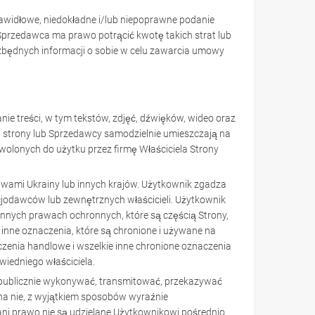
widłowe, niedokładne i/lub niepoprawne podanie
Sprzedawca ma prawo potrącić kwotę takich strat lub
zbędnych informacji o sobie w celu zawarcia umowy
ie treści, w tym tekstów, zdjęć, dźwięków, wideo oraz
acja strony lub Sprzedawcy samodzielnie umieszczają na
ozwolonych do użytku przez firmę Właściciela Strony
awami Ukrainy lub innych krajów. Użytkownik zgadza
encjodawców lub zewnętrznych właścicieli. Użytkownik
nnych prawach ochronnych, które są częścią Strony,
 inne oznaczenia, które są chronione i używane na
zenia handlowe i wszelkie inne chronione oznaczenia
iedniego właściciela.
 publicznie wykonywać, transmitować, przekazywać
i na nie, z wyjątkiem sposobów wyraźnie
 ani prawo nie są udzielane Użytkownikowi pośrednio