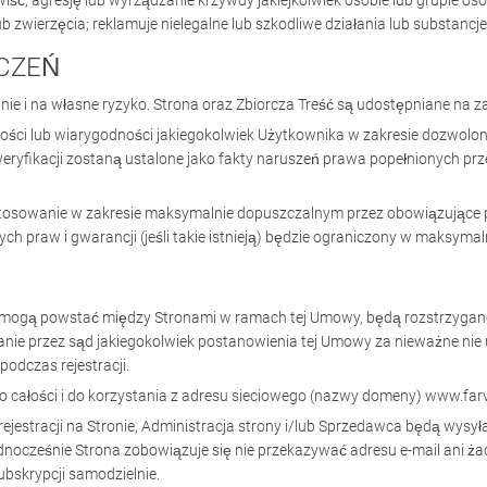
wiść, agresję lub wyrządzanie krzywdy jakiejkolwiek osobie lub grupie o
 zwierzęcia; reklamuje nielegalne lub szkodliwe działania lub substancje
ZCZEŃ
ie i na własne ryzyko. Strona oraz Zbiorcza Treść są udostępniane na zasa
ości lub wiarygodności jakiegokolwiek Użytkownika w zakresie dozwolo
eryfikacji zostaną ustalone jako fakty naruszeń prawa popełnionych prz
stosowanie w zakresie maksymalnie dopuszczalnym przez obowiązujące 
h praw i gwarancji (jeśli takie istnieją) będzie ograniczony w maksym
óre mogą powstać między Stronami w ramach tej Umowy, będą rozstrzyg
Uznanie przez sąd jakiegokolwiek postanowienia tej Umowy za nieważne n
odczas rejestracji.
ko całości i do korzystania z adresu sieciowego (nazwy domeny) www.farva
 rejestracji na Stronie, Administracja strony i/lub Sprzedawca będą wys
nocześnie Strona zobowiązuje się nie przekazywać adresu e-mail ani ż
bskrypcji samodzielnie.