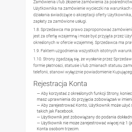
Zamówienia i/lub złożenie zamówienia za pośrednictw
Użytkownika na zamówienie wycieczki na warunkach ok
działania świadczące o akceptacji oferty Użytkownika
zapłaty za zamówione usługi.
1.8. Sprzedawca ma prawo zaproponować zamówienie 
jest za ofertę wzajemną i może być przyjęta przez Uż
określonych w ofercie wzajemnej. Sprzedawca ma pr
1.9. Faktem uzgodnienia wszystkich istotnych warunkó
1.10. Strony zgadzają się, że wysłanie przez Sprzeda
formie płatności, statusie i/lub zmianach statusu za
telefonii, stanowi wyłącznie powiadomienie Kupująceg
Rejestracja Konta
— Aby korzystać z określonych funkcji Strony, koniec
masz uprawnienia do przyjęcia zobowiązań w imieniu 
— Aby zarejestrować Konto, Użytkownik może użyć s
takich jak Facebook.
— Użytkownik jest zobowiązany do podania dokładnyc
— Użytkownik nie może zarejestrować więcej niż 1 
Konta osobom trzecim.