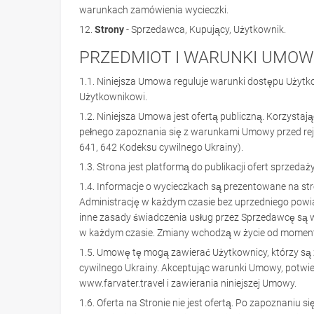
warunkach zamówienia wycieczki.
12.
Strony
- Sprzedawca, Kupujący, Użytkownik.
PRZEDMIOT I WARUNKI UMO
1.1. Niniejsza Umowa reguluje warunki dostępu Użytk
Użytkownikowi.
1.2. Niniejsza Umowa jest ofertą publiczną. Korzysta
pełnego zapoznania się z warunkami Umowy przed reje
641, 642 Kodeksu cywilnego Ukrainy).
1.3. Strona jest platformą do publikacji ofert sprzed
1.4. Informacje o wycieczkach są prezentowane na str
Administrację w każdym czasie bez uprzedniego powia
inne zasady świadczenia usług przez Sprzedawcę są w
w każdym czasie. Zmiany wchodzą w życie od momentu
1.5. Umowę tę mogą zawierać Użytkownicy, którzy są 
cywilnego Ukrainy. Akceptując warunki Umowy, potwie
www.farvater.travel i zawierania niniejszej Umowy.
1.6. Oferta na Stronie nie jest ofertą. Po zapoznani