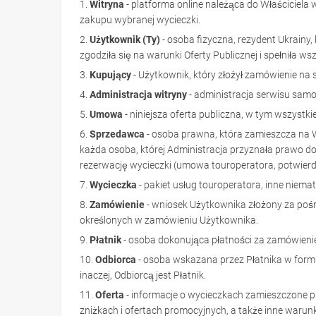
1.
Witryna
- platforma online należąca do Właściciel
zakupu wybranej wycieczki.
2.
Użytkownik (Ty)
- osoba fizyczna, rezydent Ukrainy, 
zgodziła się na warunki Oferty Publicznej i spełniła wsz
3.
Kupujący
- Użytkownik, który złożył zamówienie na s
4.
Administracja witryny
- administracja serwisu samod
5.
Umowa
- niniejsza oferta publiczna, w tym wszystkie
6.
Sprzedawca
- osoba prawna, która zamieszcza na W
każda osoba, której Administracja przyznała prawo 
rezerwację wycieczki (umowa touroperatora, potwierdze
7.
Wycieczka
- pakiet usług touroperatora, inne niemat
8.
Zamówienie
- wniosek Użytkownika złożony za pośr
określonych w zamówieniu Użytkownika.
9.
Płatnik
- osoba dokonująca płatności za zamówieni
10.
Odbiorca
- osoba wskazana przez Płatnika w formu
inaczej, Odbiorcą jest Płatnik.
11.
Oferta
- informacje o wycieczkach zamieszczone pr
zniżkach i ofertach promocyjnych, a także inne warun