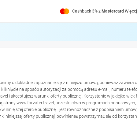
Cashback 3% z
Mastercard
Więcej
osimy o dokładne zapoznanie się z niniejszą umową, ponieważ zawiera 
liknięcie na sposób autoryzacji za pomocą adresu e-mail, numeru tele
vel i akceptujesz warunki oferty publicznej. Korzystanie w jakiejkolwiek f
 strony www.farvater.travel, uczestnictwo w programach bonusowych, pr
iniejszej ofercie publicznej i jest równoznaczne z podpisaniem umowy p
 niniejszej oferty publicznej, powinieneś powstrzymać się od korzystani