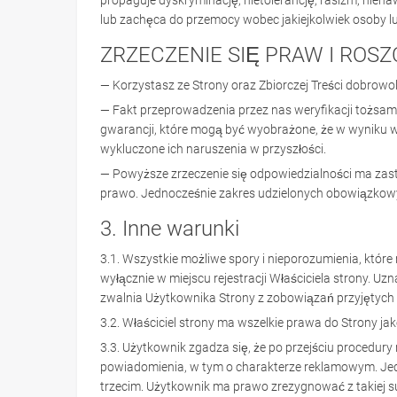
propaguje dyskryminację, nietolerancję, rasizm, niena
lub zachęca do przemocy wobec jakiejkolwiek osoby lub
ZRZECZENIE SIĘ PRAW I ROS
— Korzystasz ze Strony oraz Zbiorczej Treści dobrowoln
— Fakt przeprowadzenia przez nas weryfikacji tożsam
gwarancji, które mogą być wyobrażone, że w wyniku w
wykluczone ich naruszenia w przyszłości.
— Powyższe zrzeczenie się odpowiedzialności ma za
prawo. Jednocześnie zakres udzielonych obowiązkowyc
3. Inne warunki
3.1. Wszystkie możliwe spory i nieporozumienia, kt
wyłącznie w miejscu rejestracji Właściciela strony. 
zwalnia Użytkownika Strony z zobowiązań przyjętych p
3.2. Właściciel strony ma wszelkie prawa do Strony ja
3.3. Użytkownik zgadza się, że po przejściu procedury
powiadomienia, w tym o charakterze reklamowym. Jed
trzecim. Użytkownik ma prawo zrezygnować z takiej su