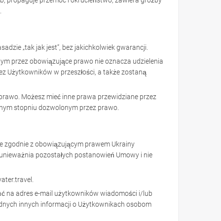
sób; propaguje przemoc i okrucieństwo, zawiera groźby
.
dzie „tak jak jest”, bez jakichkolwiek gwarancji.
nym przez obowiązujące prawo nie oznacza udzielenia
ez Użytkowników w przeszłości, a także zostaną
prawo. Możesz mieć inne prawa przewidziane przez
alnym stopniu dozwolonym przez prawo.
ane zgodnie z obowiązującym prawem Ukrainy
ie unieważnia pozostałych postanowień Umowy i nie
ter.travel.
yłać na adres e-mail użytkowników wiadomości i/lub
adnych innych informacji o Użytkownikach osobom