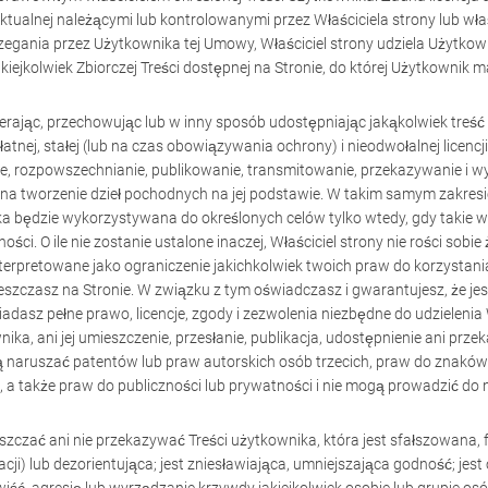
ualnej należącymi lub kontrolowanymi przez Właściciela strony lub właścic
gania przez Użytkownika tej Umowy, Właściciel strony udziela Użytkowni
akiejkolwiek Zbiorczej Treści dostępnej na Stronie, do której Użytkownik
erając, przechowując lub w inny sposób udostępniając jakąkolwiek treść 
łatnej, stałej (lub na czas obowiązywania ochrony) i nieodwołalnej licen
, rozpowszechnianie, publikowanie, transmitowanie, przekazywanie i wyk
e na tworzenie dzieł pochodnych na jej podstawie. W takim samym zakres
ika będzie wykorzystywana do określonych celów tylko wtedy, gdy takie
ści. O ile nie zostanie ustalone inaczej, Właściciel strony nie rości sob
rpretowane jako ograniczenie jakichkolwiek twoich praw do korzystania 
szczasz na Stronie. W związku z tym oświadczasz i gwarantujesz, że jes
adasz pełne prawo, licencje, zgody i zezwolenia niezbędne do udzielenia 
a, ani jej umieszczenie, przesłanie, publikacja, udostępnienie ani przek
ogą naruszać patentów lub praw autorskich osób trzecich, praw do znak
ej, a także praw do publiczności lub prywatności i nie mogą prowadzić d
ieszczać ani nie przekazywać Treści użytkownika, która jest sfałszowana
ji) lub dezorientująca; jest zniesławiająca, umniejszająca godność; jest