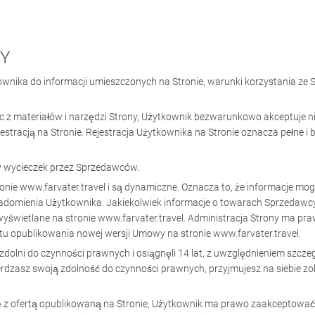
WY
ownika do informacji umieszczonych na Stronie, warunki korzystania ze 
jąc z materiałów i narzędzi Strony, Użytkownik bezwarunkowo akceptuje
stracją na Stronie. Rejestracja Użytkownika na Stronie oznacza pełne 
aży wycieczek przez Sprzedawców.
onie www.farvater.travel i są dynamiczne. Oznacza to, że informacje mog
domienia Użytkownika. Jakiekolwiek informacje o towarach Sprzedawcy, 
yświetlane na stronie www.farvater.travel. Administracja Strony ma pra
 opublikowania nowej wersji Umowy na stronie www.farvater.travel.
zdolni do czynności prawnych i osiągnęli 14 lat, z uwzględnieniem szc
rdzasz swoją zdolność do czynności prawnych, przyjmujesz na siebie zo
u się z ofertą opublikowaną na Stronie, Użytkownik ma prawo zaakceptow