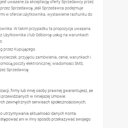
 jest uważane za akceptację oferty Sprzedawcy przez
 przez Sprzedawcę, jeśli Sprzedawca podejmuje
nymi w ofercie Użytkownika, wystawienie rachunku do
ownika. W takim przypadku ta propozycja uważana
zez Użytkownika i/lub Odbiorcę usług na warunkach
o.
ug przez Kupującego.
wycieczek, przyjęciu zamówienia, cenie, warunkach i
 pomocą poczty elektronicznej, wiadomości SMS,
przez Sprzedawcę.
izacji, firmy lub innej osoby prawnej gwarantujesz, że
i przewidzianych w niniejszej Umowie.
órych zewnętrznych serwisach społecznościowych,
ego utrzymywania aktualności danych Konta.
 odstępować ani w inny sposób przekazywać swojego