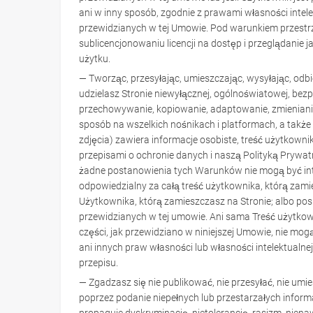
ani w inny sposób, zgodnie z prawami własności intelekt
przewidzianych w tej Umowie. Pod warunkiem przestrze
sublicencjonowaniu licencji na dostęp i przeglądanie j
użytku.
— Tworząc, przesyłając, umieszczając, wysyłając, odbi
udzielasz Stronie niewyłącznej, ogólnoświatowej, bezp
przechowywanie, kopiowanie, adaptowanie, zmienianie
sposób na wszelkich nośnikach i platformach, a takż
zdjęcia) zawiera informacje osobiste, treść użytkown
przepisami o ochronie danych i naszą Polityką Prywatno
żadne postanowienia tych Warunków nie mogą być inte
odpowiedzialny za całą treść użytkownika, którą zamie
Użytkownika, którą zamieszczasz na Stronie; albo posi
przewidzianych w tej umowie. Ani sama Treść użytkownik
części, jak przewidziano w niniejszej Umowie, nie m
ani innych praw własności lub własności intelektualn
przepisu.
— Zgadzasz się nie publikować, nie przesyłać, nie um
poprzez podanie niepełnych lub przestarzałych informac