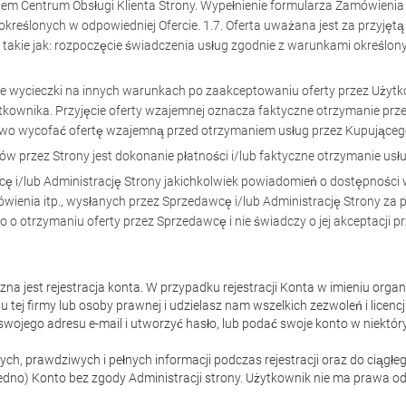
em Centrum Obsługi Klienta Strony. Wypełnienie formularza Zamówienia
reślonych w odpowiedniej Ofercie. 1.7. Oferta uważana jest za przyjętą
, takie jak: rozpoczęcie świadczenia usług zgodnie z warunkami określo
wycieczki na innych warunkach po zaakceptowaniu oferty przez Użytk
ytkownika. Przyjęcie oferty wzajemnej oznacza faktyczne otrzymanie pr
awo wycofać ofertę wzajemną przed otrzymaniem usług przez Kupująceg
w przez Strony jest dokonanie płatności i/lub faktyczne otrzymanie usł
wcę i/lub Administrację Strony jakichkolwiek powiadomień o dostępności 
mówienia itp., wysłanych przez Sprzedawcę i/lub Administrację Strony za
o o otrzymaniu oferty przez Sprzedawcę i nie świadczy o jej akceptacji 
zna jest rejestracja konta. W przypadku rejestracji Konta w imieniu organ
tej firmy lub osoby prawnej i udzielasz nam wszelkich zezwoleń i licencj
wojego adresu e-mail i utworzyć hasło, lub podać swoje konto w niekt
h, prawdziwych i pełnych informacji podczas rejestracji oraz do ciągł
(jedno) Konto bez zgody Administracji strony. Użytkownik nie ma prawa