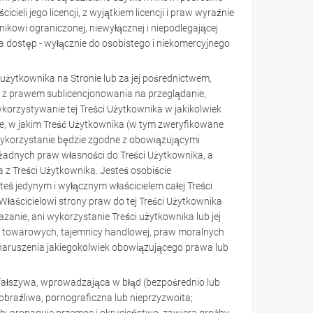
ieli jego licencji, z wyjątkiem licencji i praw wyraźnie
kowi ograniczonej, niewyłącznej i niepodlegającej
 ma dostęp - wyłącznie do osobistego i niekomercyjnego
użytkownika na Stronie lub za jej pośrednictwem,
cji z prawem sublicencjonowania na przeglądanie,
orzystywanie tej Treści Użytkownika w jakikolwiek
ie, w jakim Treść Użytkownika (w tym zweryfikowane
 wykorzystanie będzie zgodne z obowiązującymi
ie żadnych praw własności do Treści Użytkownika, a
z Treści Użytkownika. Jesteś osobiście
teś jedynym i wyłącznym właścicielem całej Treści
Właścicielowi strony praw do tej Treści Użytkownika
azanie, ani wykorzystanie Treści użytkownika lub jej
ów towarowych, tajemnicy handlowej, praw moralnych
o naruszenia jakiegokolwiek obowiązującego prawa lub
, fałszywa, wprowadzająca w błąd (bezpośrednio lub
 obraźliwa, pornograficzna lub nieprzyzwoita;