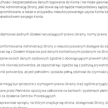
ufności i bezpieczeństwa danych logowania do Konta i nie może ujawni
 Administrację Strony, jeśli dowie się lub będzie miał podstawy sądzić,
romitowane, a także w przypadku nieautoryzowanego użycia Konta lub p
pośrednictwem swojego Konta.
podejmować żadnych działań naruszających prawo Ukrainy, normy prawa 
oinformowania Administracji Strony o nieautoryzowanym dostępie do oso
ać się z Działem Wsparcia pod danymi kontaktowymi podanymi na Stron
arzanie swoich danych osobowych zgodnie z obowiązującym prawem Ukra
k również potwierdza, że zapoznał się i zgadza się z polityką prywatno
k potwierdza, że jest pełnoletni i posiada pełną zdolność do czynności
 nie mogą być sprzeczne z wymogami prawa Ukrainy oraz ogólnie przyjęt
ane przez Płatników spoczywa całkowicie na bankach i systemach płatnic
 za działania Centrów Procesujących.
a sprawność sprzętu, na którym znajduje się strona, dostępność Strony, d