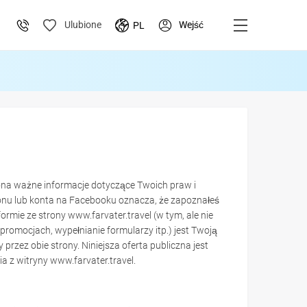
Wejść
Ulubione
PL
ona ważne informacje dotyczące Twoich praw i
fonu lub konta na Facebooku oznacza, że zapoznałeś
ormie ze strony www.farvater.travel (w tym, ale nie
omocjach, wypełnianie formularzy itp.) jest Twoją
rzez obie strony. Niniejsza oferta publiczna jest
a z witryny www.farvater.travel.