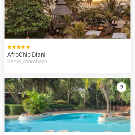

AfroChic Diani
Kenia, Mombasa
9