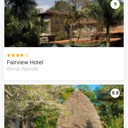
9

Fairview Hotel
Kenia, Nairobi
8.8