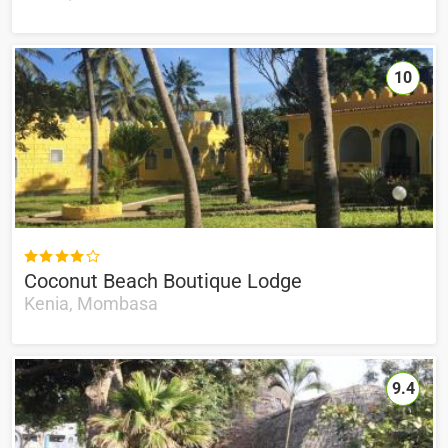
10

Coconut Beach Boutique Lodge
Kenia, Mombasa
9.4