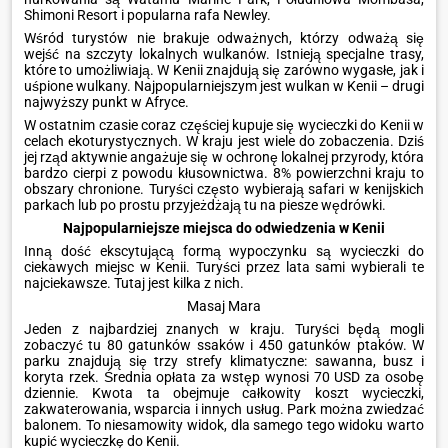
Shimoni Resort i popularna rafa Newley.
Wśród turystów nie brakuje odważnych, którzy odważą się
wejść na szczyty lokalnych wulkanów. Istnieją specjalne trasy,
które to umożliwiają. W Kenii znajdują się zarówno wygasłe, jak i
uśpione wulkany. Najpopularniejszym jest wulkan w Kenii – drugi
najwyższy punkt w Afryce.
W ostatnim czasie coraz częściej kupuje się wycieczki do Kenii w
celach ekoturystycznych. W kraju jest wiele do zobaczenia. Dziś
jej rząd aktywnie angażuje się w ochronę lokalnej przyrody, która
bardzo cierpi z powodu kłusownictwa. 8% powierzchni kraju to
obszary chronione. Turyści często wybierają safari w kenijskich
parkach lub po prostu przyjeżdżają tu na piesze wędrówki.
Najpopularniejsze miejsca do odwiedzenia w Kenii
Inną dość ekscytującą formą wypoczynku są wycieczki do
ciekawych miejsc w Kenii. Turyści przez lata sami wybierali te
najciekawsze. Tutaj jest kilka z nich.
Masaj Mara
Jeden z najbardziej znanych w kraju. Turyści będą mogli
zobaczyć tu 80 gatunków ssaków i 450 gatunków ptaków. W
parku znajdują się trzy strefy klimatyczne: sawanna, busz i
koryta rzek. Średnia opłata za wstęp wynosi 70 USD za osobę
dziennie. Kwota ta obejmuje całkowity koszt wycieczki,
zakwaterowania, wsparcia i innych usług. Park można zwiedzać
balonem. To niesamowity widok, dla samego tego widoku warto
kupić wycieczkę do Kenii.