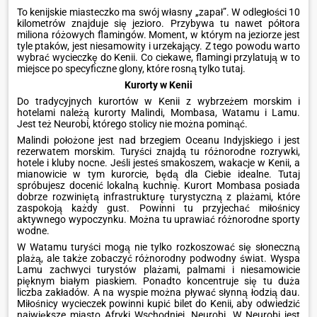
To kenijskie miasteczko ma swój własny „zapał”. W odległości 10
kilometrów znajduje się jezioro. Przybywa tu nawet półtora
miliona różowych flamingów. Moment, w którym na jeziorze jest
tyle ptaków, jest niesamowity i urzekający. Z tego powodu warto
wybrać wycieczkę do Kenii. Co ciekawe, flamingi przylatują w to
miejsce po specyficzne glony, które rosną tylko tutaj.
Kurorty w Kenii
Do tradycyjnych kurortów w Kenii z wybrzeżem morskim i
hotelami należą kurorty Malindi, Mombasa, Watamu i Lamu.
Jest też Neurobi, którego stolicy nie można pominąć.
Malindi położone jest nad brzegiem Oceanu Indyjskiego i jest
rezerwatem morskim. Turyści znajdą tu różnorodne rozrywki,
hotele i kluby nocne. Jeśli jesteś smakoszem, wakacje w Kenii, a
mianowicie w tym kurorcie, będą dla Ciebie idealne. Tutaj
spróbujesz docenić lokalną kuchnię. Kurort Mombasa posiada
dobrze rozwiniętą infrastrukturę turystyczną z plażami, które
zaspokoją każdy gust. Powinni tu przyjechać miłośnicy
aktywnego wypoczynku. Można tu uprawiać różnorodne sporty
wodne.
W Watamu turyści mogą nie tylko rozkoszować się słoneczną
plażą, ale także zobaczyć różnorodny podwodny świat. Wyspa
Lamu zachwyci turystów plażami, palmami i niesamowicie
pięknym białym piaskiem. Ponadto koncentruje się tu duża
liczba zakładów. A na wyspie można pływać słynną łodzią dau.
Miłośnicy wycieczek powinni kupić bilet do Kenii, aby odwiedzić
największe miasto Afryki Wschodniej, Neurobi. W Neurobi jest