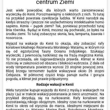
centrum Ziemi
Jest wiele powodów, dla których warto zarezerwować
wycieczkę do Kenii. Porozmawiajmy o niektórych z nich. To tutaj
na przykład powstała cywilizacja ludzka. W Kenii narodził się
kiedyś straszny i jeszcze nie uszlachetniony intelektualnie homo
sapiens. Kenia – pępek ziemi? Tak, ponieważ przechodzi tutaj
linia równika. Będąc w Kenii, możesz się pochwalić, że byłeś na
środku ziemi. To tutaj zobaczysz słonia, lwa, lamparta, bawoła i
nosorożca.
Wyjazd na wakacje do Kenii to okazja, aby zobaczyć rafy
koralowe lokalnego Rezerwatu Morskiego Watamu, w którym roi
się od egzotycznej fauny Oceanu Indyjskiego. Szukając
wycieczki, z pewnością natkniesz się na frazę magiczna Kenia.
To nie przesada, ale najprawdziwsza prawda. Klimat w Kenii
różni się w zależności od obszaru i bliskości wybrzeża. Z dala od
wody temperatura powietrza wynosi 23 stopnie powyżej zera.
Bliżej brzegu termometr będzie wskazywał około 26 stopni
Celsjusza. W północnej części kraju panuje sucha i gorąca
pogoda, a klimat jest prawie półpustynny.
Rodzaje wakacji w Kenii
Wielu turystów kupuje wyjazdy do Kenii z myślą o wakacjach na
plaży i już w trakcie wakacji postanawia je nieco urozmaicić. Na
przykład decydują się na nurkowanie. Rafy koralowe nie
pozostawiają nikogo obojętnym. Idealny czas na nurkowanie w
Kenii to okres od stycznia do marca. Idealnymi miejscami do
nurkowania są Watamu Marine Park, Południowa Mombasa,