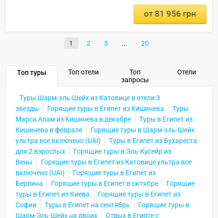
от 81 956 грн
1
2
3
20
Топ отели
Топ
Отели
Топ туры
запросы
Туры Шарм-эль-Шейх из Катовице в отели 3
звезды
Горящие туры в Египет из Кишинева
Туры
Марса Алам из Кишинева в декабре
Туры в Египет из
Кишинева в феврале
Горящие туры в Шарм-эль-Шейх
ультра все включено (UAI)
Туры в Египет из Бухареста
для 2 взрослых
Горящие туры в Эль-Кусейр из
Вены
Горящие туры в Египет из Катовице ультра все
включено (UAI)
Горящие туры в Египет из
Берлина
Горящие туры в Египет в октябре
Горящие
туры в Египет из Киева
Горящие туры в Египет из
Софии
Туры в Египет на сентябрь
Горящие туры в
Шарм-Эль-Шейх на двоих
Отдых в Египте с