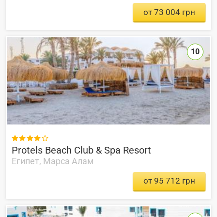
от 73 004 грн
10

Protels Beach Club & Spa Resort
Египет, Марса Алам
от 95 712 грн