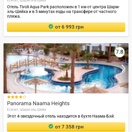
Египет,
Шарм-эль-Шейх
Отель Tivoli Aqua Park расположен в 1 км от центра Шарм-
эль-Шейха и в 5 минутах езды на трансфере от частного
пляжа.
от 6 993 грн
7.8

Panorama Naama Heights
Египет,
Шарм-эль-Шейх
Этот 4-звездочный отель находится в бухте Наама-Бэй.
от 7 358 грн