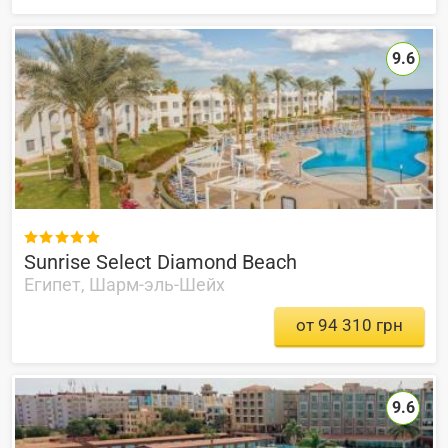
9.6

Sunrise Select Diamond Beach
Египет, Шарм-эль-Шейх
от 94 310 грн
9.6