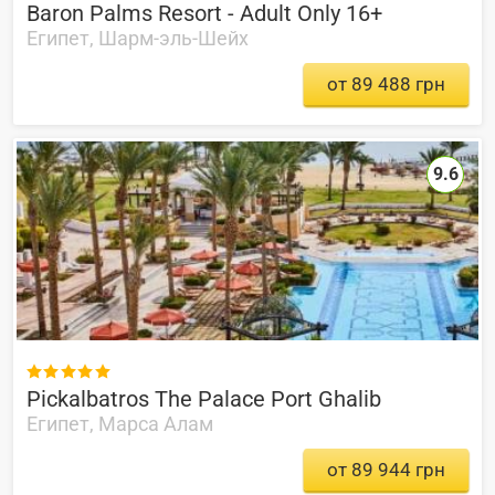
Baron Palms Resort - Adult Only 16+
Египет, Шарм-эль-Шейх
от 89 488 грн
9.6

Pickalbatros The Palace Port Ghalib
Египет, Марса Алам
от 89 944 грн