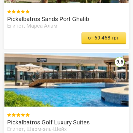

Pickalbatros Sands Port Ghalib
Египет, Марса Алам
от 69 468 грн
9.6

Pickalbatros Golf Luxury Suites
Египет, Шарм-эль-Шейх