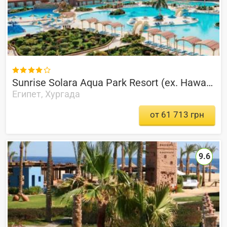

Sunrise Solara Aqua Park Resort (ex. Hawaii Caesar Dreams Aqua Park)
Египет, Хургада
от 61 713 грн
9.6