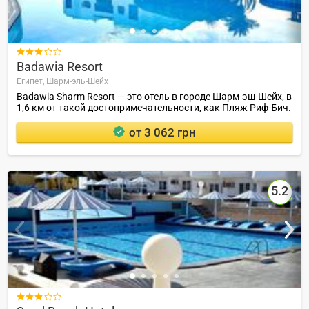

Badawia Resort
Египет,
Шарм-эль-Шейх
Badawia Sharm Resort — это отель в городе Шарм-эш-Шейх, в
1,6 км от такой достопримечательности, как Пляж Риф-Бич.
от 3 062 грн
5.2
