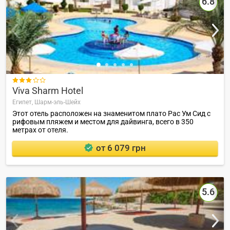
6.8

Viva Sharm Hotel
Египет,
Шарм-эль-Шейх
Этот отель расположен на знаменитом плато Рас Ум Сид с
рифовым пляжем и местом для дайвинга, всего в 350
метрах от отеля.
от 6 079 грн
5.6