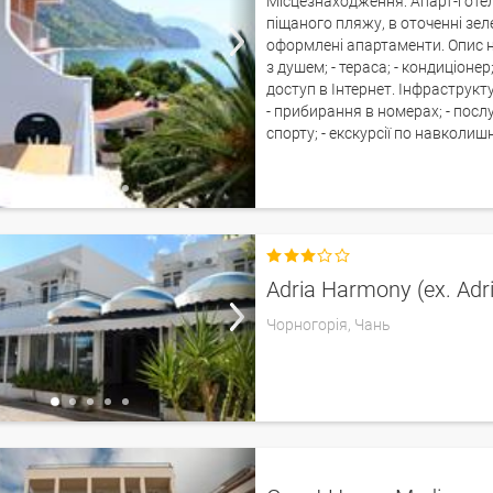
Місцезнаходження: Апарт-готель
піщаного пляжу, в оточенні зел
оформлені апартаменти. Опис но
з душем; - тераса; - кондиціоне
доступ в Інтернет. Інфраструктур
- прибирання в номерах; - послу
спорту; - екскурсії по навколиш

Adria Harmony (ex. Adri
Чорногорія,
Чань