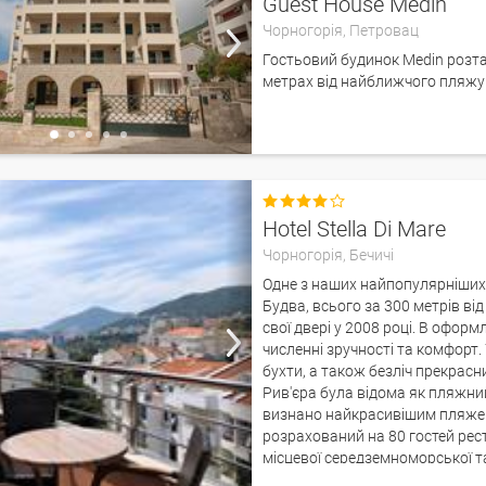
Guest House Medin
Чорногорія,
Петровац
Гостьовий будинок Medin розта
метрах від найближчого пляжу

Hotel Stella Di Mare
Чорногорія,
Бечичі
Одне з наших найпопулярніших 
Будва, всього за 300 метрів від
свої двері у 2008 році. В офор
численні зручності та комфорт. 
бухти, а також безліч прекрас
Рив'єра була відома як пляжний
визнано найкрасивішим пляжем 
розрахований на 80 гостей рес
місцевої середземноморської та