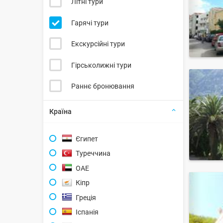
Літні тури
Гарячі тури
Екскурсійні тури
Гірськолижні тури
Раннє бронювання
Країна
Єгипет
Туреччина
ОАЕ
Кіпр
Греція
Іспанія