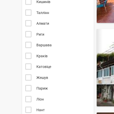
Кишинів
Таллінн
Алмати
Риги
Варшава
Краків
Катовіце
Жешув
Париж
Ліон
Нант