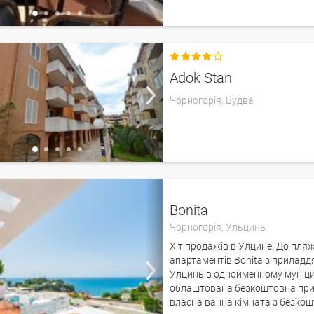

Adok Stan
Чорногорія,
Будва
Bonita
Чорногорія,
Ульцинь
Хіт продажів в Улцине! До пля
апартаментів Bonita з приладд
Улцинь в однойменному муніципа
облаштована безкоштовна прива
власна ванна кімната з безко