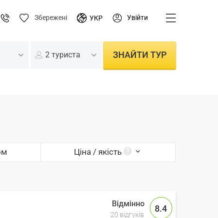
Увійти
Збережені
УКР
ЗНАЙТИ ТУР
2 туриста
ом
Ціна / якість
8.4
20 відгуків