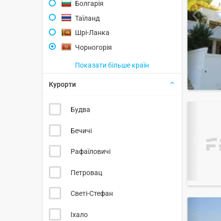
Болгарія
Таїланд
Шрі-Ланка
Чорногорія
Показати більше країн
Курорти
Будва
Бечичі
Рафаїловичі
Петровац
Светі-Стефан
Іхало