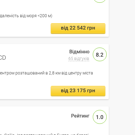
ддаленість від моря <200 м)
від 22 542 грн
8.2
ACD
65 відгуків
-центром розташований в 2,8 км від центру міста
від 23 175 грн
1.0