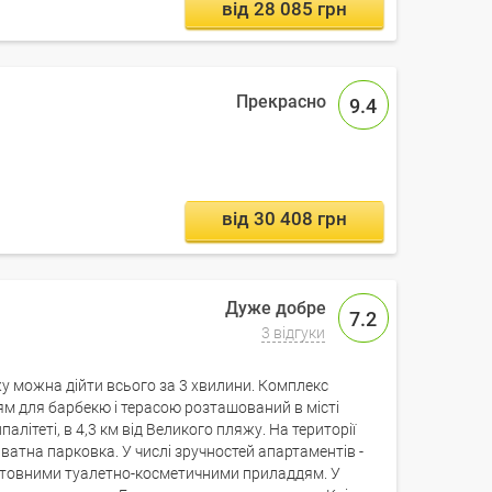
від 28 085 грн
9.4
від 30 408 грн
7.2
3 відгуки
жу можна дійти всього за 3 хвилини. Комплекс
ям для барбекю і терасою розташований в місті
літеті, в 4,3 км від Великого пляжу. На території
тна парковка. У числі зручностей апартаментів -
штовними туалетно-косметичними приладдям. У