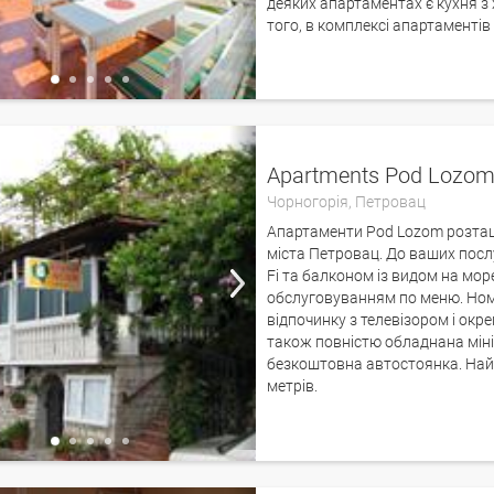
деяких апартаментах є кухня 
того, в комплексі апартаменті
Apartments Pod Lozo
Чорногорія,
Петровац
Апартаменти Pod Lozom розташо
міста Петровац. До ваших посл
Fi та балконом із видом на мор
обслуговуванням по меню. Ном
відпочинку з телевізором і ок
також повністю обладнана міні
безкоштовна автостоянка. Най
метрів.