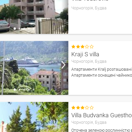
Чорногорія,
Будва

Kraji S villa
Чорногорія,
Будва
Апартаменти Kralj розташовані 
Апартаменти оснащені чайником 

Villa Budvanka Guesth
Чорногорія,
Будва
Оточена зеленою рослинністю в