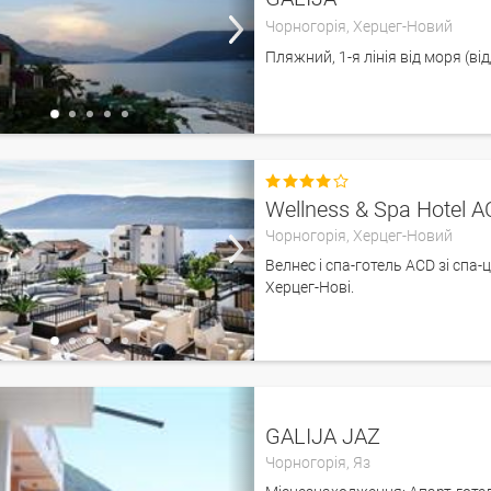
Чорногорія,
Херцег-Новий
Пляжний, 1-я лінія від моря (ві

Wellness & Spa Hotel 
Чорногорія,
Херцег-Новий
Велнес і спа-готель ACD зі спа
Херцег-Нові.
GALIJA JAZ
Чорногорія,
Яз