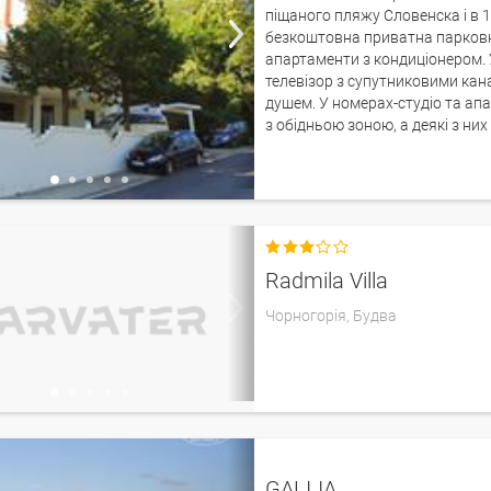
піщаного пляжу Словенска і в 1
безкоштовна приватна парковк
апартаменти з кондиціонером. У
телевізор з супутниковими кан
душем. У номерах-студіо та ап
з обідньою зоною, а деякі з ни

Radmila Villa
Чорногорія,
Будва
GALIJA