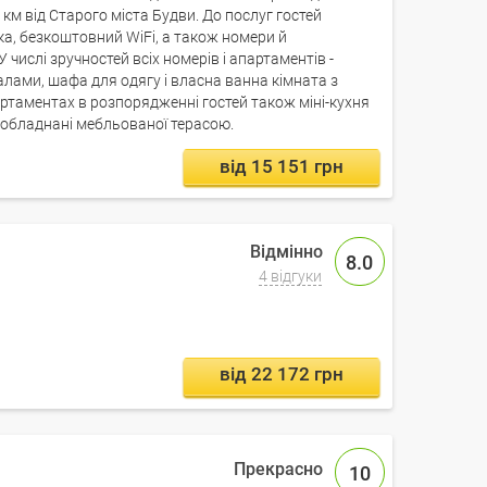
 км від Старого міста Будви. До послуг гостей
а, безкоштовний WiFi, а також номери й
 числі зручностей всіх номерів і апартаментів -
алами, шафа для одягу і власна ванна кімната з
артаментах в розпорядженні гостей також міні-кухня
х обладнані мебльованої терасою.
від 15 151 грн
8.0
4 відгуки
від 22 172 грн
10