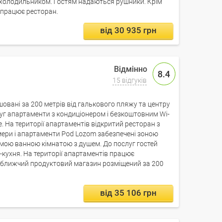
з холодильником. Гостям надаються рушники. Крім
в працює ресторан.
від 30 935 грн
8.4
m
15 відгуків
вані за 200 метрів від галькового пляжу та центру
уг апартаменти з кондиціонером і безкоштовним Wi-
е. На території апартаментів відкритий ресторан з
ери і апартаменти Pod Lozom забезпечені зоною
ремою ванною кімнатою з душем. До послуг гостей
-кухня. На території апартаментів працює
ближчий продуктовий магазин розміщений за 200
від 35 106 грн