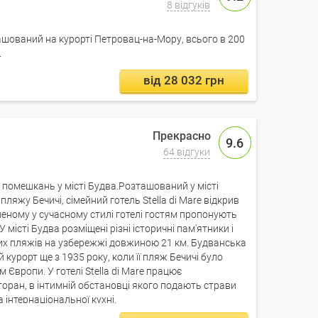
8 відгуків
шований на курорті Петровац-на-Мору, всього в 200
.
від 28 032 грн
9.6
64 відгуки
помешкань у місті Будва.Розташований у місті
 пляжу Бечичі, сімейний готель Stella di Marе відкрив
мленому у сучасному стилі готелі гостям пропонують
У місті Будва розміщені різні історичні пам'ятники і
них пляжів на узбережжі довжиною 21 км. Будванська
 курорт ще з 1935 року, коли її пляж Бечичі було
Європи. У готелі Stella di Mare працює
торан, в інтимній обстановці якого подають страви
 інтернаціональної кухні.