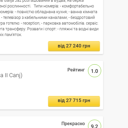
 Galija Jaz розташований в Будва, на березі
еної рослинності. Типи номерів: - комфортабельно
мерів: - повністю обладнана кухня; - ванна кімната
р; - телевізор з кабельними каналами; - бездротовий
а готелю: - reception; - парковка автомобілів. сервіс:
га трансферу. Розваги і спорт: - пляжні та водні види
ніх пам'яток.
від 27 240 грн
1.0
a II Canj)
від 27 715 грн
9.2