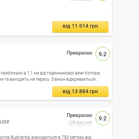
від 11 614 грн
9.2
приблизно в 1,1 км від годинникової вежі Котора.
та виходять на терасу. З вікон відкривається...
від 13 884 грн
9.2
ouse
108 відгуків
ілла Budvanka знаходиться в 750 метрах від