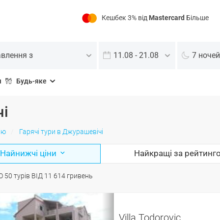
Кешбек 3% від
Mastercard
Більше
авлення з
11.08 - 21.08
7 ночей
я
Будь-яке
чі
ію
Гарячі тури в Джурашевічі
Найнижчі ціни
Найкращі за рейтинг
О
50
турів
ВІД
11 614
гривень
Villa Todorovic