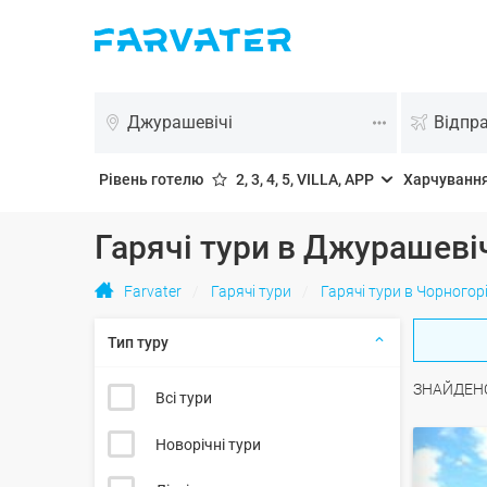
Джурашевічі
Відпр
Рівень готелю
2, 3, 4, 5, VILLA, APP
Харчуванн
Гарячі тури в Джурашеві
Farvater
Гарячі тури
Гарячі тури в Чорногор
Тип туру
ЗНАЙДЕН
Всі тури
Новорічні тури