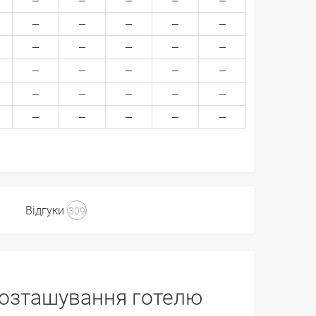
Відгуки
309
озташування готелю