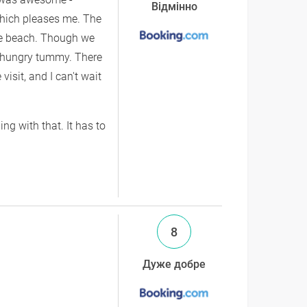
Відмінно
 which pleases me. The
the beach. Though we
ur hungry tummy. There
isit, and I can't wait
ing with that. It has to
8
Дуже добре