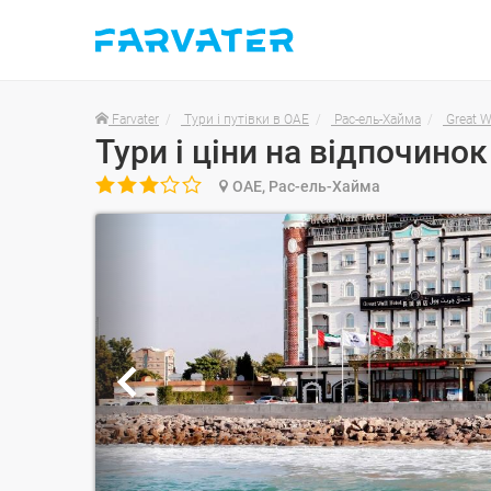
Farvater
Тури і путівки в ОАЕ
Рас-ель-Хайма
Great W

ОАЕ, Рас-ель-Хайма