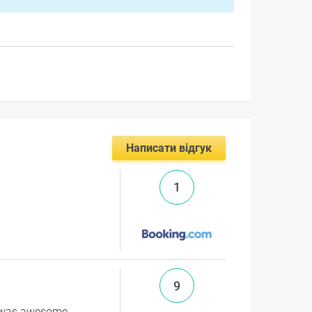
Написати відгук
1
9
s was awesome -