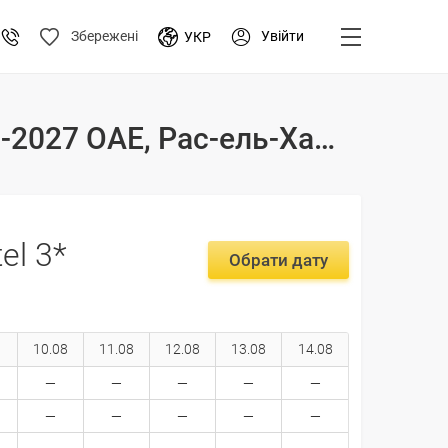
Увійти
Збережені
УКР
Тури і ціни на відпочинок в готелі Great Wall Hotel 3* 2026-2027 ОАЕ, Рас-ель-Хайма
el 3*
Обрати дату
10.08
11.08
12.08
13.08
14.08