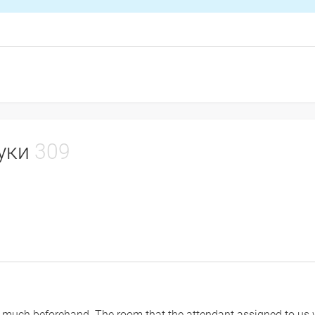
гуки
309
hat much beforehand. The room that the attendant assigned to u