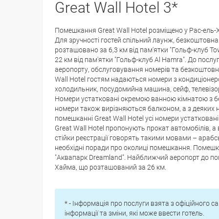
Great Wall Hotel 3*
Помешкання Great Wall Hotel розміщено у Рас-ель-Ха
Для зручності гостей спільний лаунж, безкоштовн
розташовано за 6,3 км від пам'ятки "Гольф-клуб Towe
22 км від пам'ятки "Гольф-клуб Al Hamra". До послу
аеропорту, обслуговування номерів та безкоштовни
Wall Hotel гостям надаються номери з кондиціонеро
холодильник, посудомийна машина, сейф, телевізор
Номери устатковані окремою ванною кімнатою з б
номери також вирізняються балконом, а з деяких н
помешканні Great Wall Hotel усі номери устаткова
Great Wall Hotel пропонують прокат автомобілів, 
стійки реєстрації говорять такими мовами – арабсь
необхідні поради про околиці помешкання. Помешкан
"Аквапарк Dreamland". Найближчий аеропорт до по
Хайма, що розташований за 26 км.
* - Інформація про послуги взята з офіційного са
інформації та зміни, які може ввести готель.