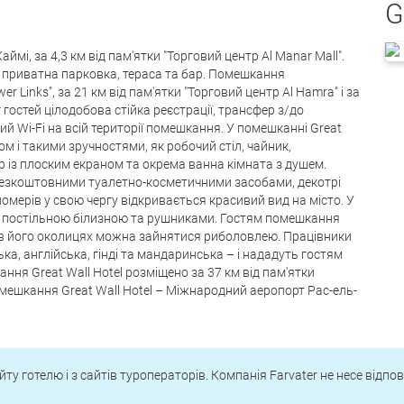
G
ймі, за 4,3 км від пам'ятки "Торговий центр Al Manar Mall".
а приватна парковка, тераса та бар. Помешкання
r Links", за 21 км від пам'ятки "Торговий центр Al Hamra" і за
г гостей цілодобова стійка реєстрації, трансфер з/до
й Wi-Fi на всій території помешкання. У помешканні Great
м і такими зручностями, як робочий стіл, чайник,
 із плоским екраном та окрема ванна кімната з душем.
езкоштовними туалетно-косметичними засобами, декотрі
омерів у свою чергу відкривається красивий вид на місто. У
ні постільною білизною та рушниками. Гостям помешкання
а в його околицях можна зайнятися риболовлею. Працівники
ка, англійська, гінді та мандаринська – і нададуть гостям
ня Great Wall Hotel розміщено за 37 км від пам'ятки
мешкання Great Wall Hotel – Міжнародний аеропорт Рас-ель-
йту готелю і з сайтів туроператорів. Компанія Farvater не несе відпо