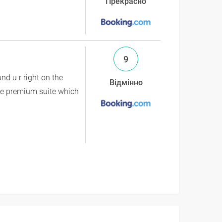
Прекрасно
9
nd u r right on the
Відмінно
the premium suite which