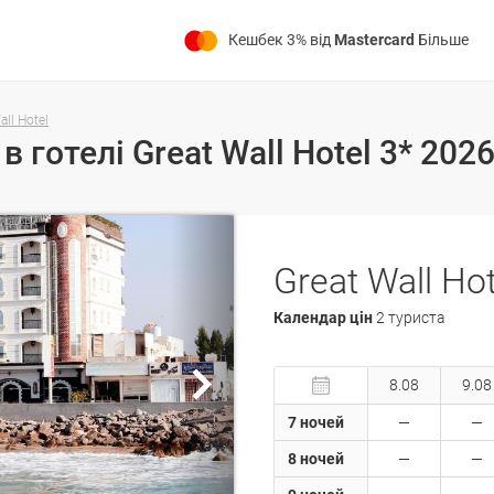
Кешбек 3% від
Mastercard
Більше
all Hotel
Great Wall Hot
Календар цін
2 туриста
8.08
9.08
7 ночей
8 ночей