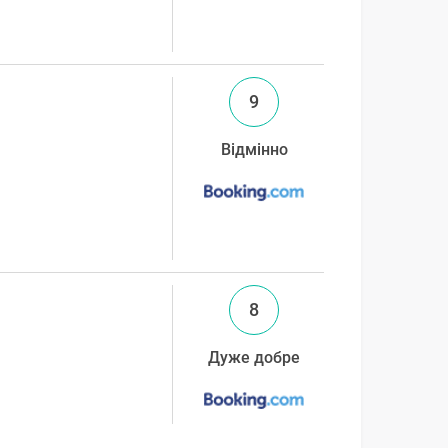
9
Відмінно
8
Дуже добре