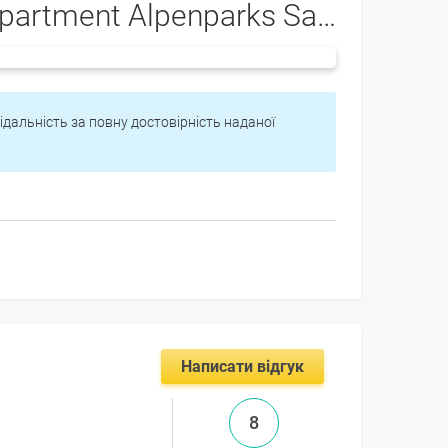
artment Alpenparks Saalbach 4*
відальність за повну достовірність наданої
Написати відгук
8