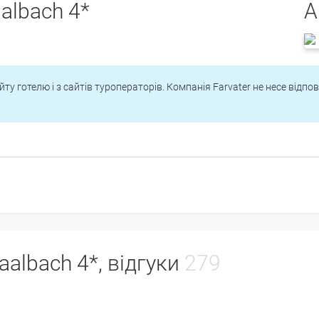
albach 4*
Ap
йту готелю і з сайтів туроператорів. Компанія Farvater не несе відпо
aalbach 4*, відгуки
279