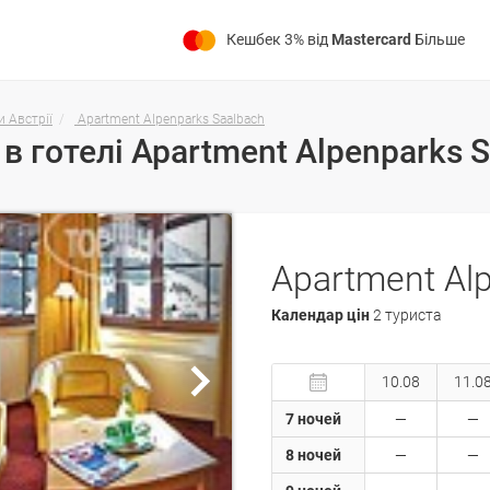
Кешбек 3% від
Mastercard
Більше
и Австрії
Apartment Alpenparks Saalbach
Календар цін
2 туриста
10.08
11.0
7 ночей
8 ночей