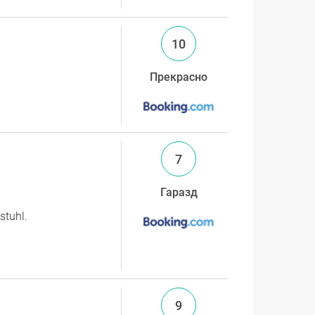
10
Прекрасно
7
Гаразд
stuhl.
9