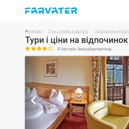
Farvater
Тури і путівки в Австрію
Гірськолижні курорт

Австрія, Зальцбургерленд