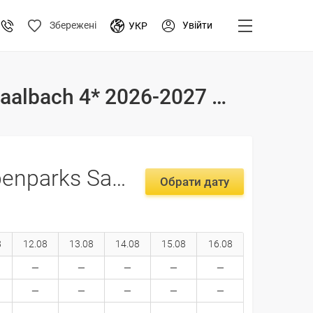
Увійти
Збережені
УКР
Тури і ціни на відпочинок в готелі Apartment Alpenparks Saalbach 4* 2026-2027 Австрія, Зальцбургерленд
Apartment Alpenparks Saalbach 4*
Обрати дату
8
12.08
13.08
14.08
15.08
16.08