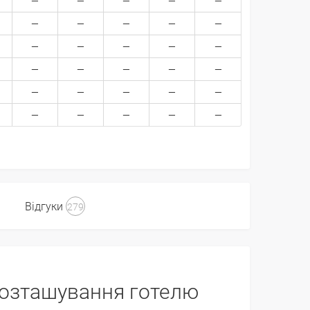
Відгуки
279
озташування готелю