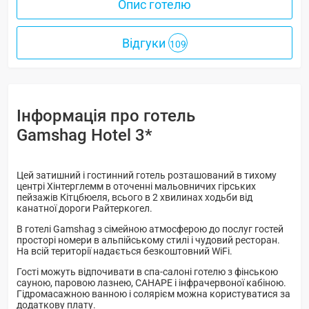
Опис готелю
Відгуки
109
Інформація про готель
Gamshag Hotel 3*
Цей затишний і гостинний готель розташований в тихому
центрі Хінтерглемм в оточенні мальовничих гірських
пейзажів Кітцбюеля, всього в 2 хвилинах ходьби від
канатної дороги Райтеркогел.
В готелі Gamshag з сімейною атмосферою до послуг гостей
просторі номери в альпійському стилі і чудовий ресторан.
На всій території надається безкоштовний WiFi.
Гості можуть відпочивати в спа-салоні готелю з фінською
сауною, паровою лазнею, САНАРЕ і інфрачервоної кабіною.
Гідромасажною ванною і солярієм можна користуватися за
додаткову плату.