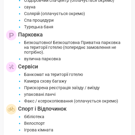
Оздоровчий спа-центр (оплачується окремо)
сауна
Солярій (оплачується окремо)
Спа процедури
Турецька баня
Парковка
Безкоштовно! Безкоштовна Приватна парковка
на території готелю (попереднє замовлення не
потрібно).
вулична парковка
Сервіси
Банкомат на території готелю
Камера схову багажу
Прискорена реєстрація заїзду / виїзду
упаковані ланчі
Факс / ксерокопіювання (оплачується окремо)
Спорт і Відпочинок
бібліотека
Велоспорт
Ігрова кімната