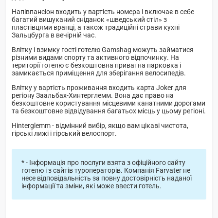
Напівпансіон входить у вартість номера і включає в себе
багатий вишуканий сніданок «шведський стіл» з
пластівцями вранці, а також традиційні страви кухні
Зальцбурга в вечірній час.
Влітку і взимку гості готелю Gamshag можуть займатися
різними видами спорту та активного відпочинку. На
території готелю є безкоштовна приватна парковка і
замикається приміщення для зберігання велосипедів.
Влітку у вартість проживання входить карта Joker для
регіону Заальбах-Хинтерглемм. Вона дає право на
безкоштовне користування місцевими канатними дорогами
та безкоштовне відвідування багатьох місць у цьому регіоні.
Hinterglemm - відмінний вибір, якщо вам цікаві чистота,
гірські лижі і гірський велоспорт.
* - Інформація про послуги взята з офіційного сайту
готелю і з сайтів туроператорів. Компанія Farvater не
несе відповідальність за повну достовірність наданої
інформації та зміни, які може ввести готель.